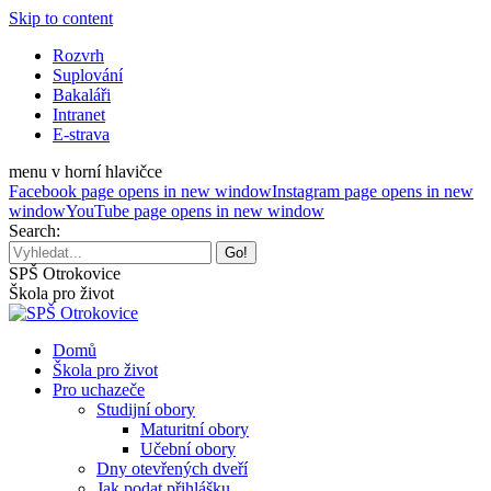
Skip to content
Rozvrh
Suplování
Bakaláři
Intranet
E-strava
menu v horní hlavičce
Facebook page opens in new window
Instagram page opens in new
window
YouTube page opens in new window
Search:
SPŠ Otrokovice
Škola pro život
Domů
Škola pro život
Pro uchazeče
Studijní obory
Maturitní obory
Učební obory
Dny otevřených dveří
Jak podat přihlášku