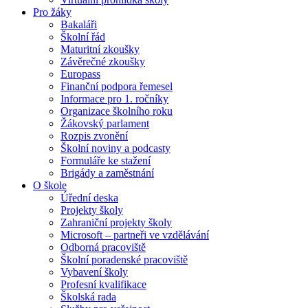
Pro žáky
Bakaláři
Školní řád
Maturitní zkoušky
Závěrečné zkoušky
Europass
Finanční podpora řemesel
Informace pro 1. ročníky
Organizace školního roku
Žákovský parlament
Rozpis zvonění
Školní noviny a podcasty
Formuláře ke stažení
Brigády a zaměstnání
O škole
Úřední deska
Projekty školy
Zahraniční projekty školy
Microsoft – partneři ve vzdělávání
Odborná pracoviště
Školní poradenské pracoviště
Vybavení školy
Profesní kvalifikace
Školská rada