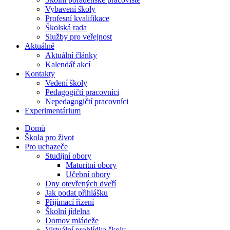
Vybavení školy
Profesní kvalifikace
Školská rada
Služby pro veřejnost
Aktuálně
Aktuální články
Kalendář akcí
Kontakty
Vedení školy
Pedagogičtí pracovníci
Nepedagogičtí pracovníci
Experimentárium
Domů
Škola pro život
Pro uchazeče
Studijní obory
Maturitní obory
Učební obory
Dny otevřených dveří
Jak podat přihlášku
Přijímací řízení
Školní jídelna
Domov mládeže
Virtuální prohlídka školy