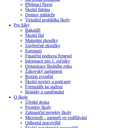
Přijímací řízení
Školní jídelna
Domov mládeže
Virtuální prohlídka školy
Pro žáky
Bakaláři
Školní řád
Maturitní zkoušky
Závěrečné zkoušky
Europass
Finanční podpora řemesel
Informace pro 1. ročníky
Organizace školního roku
Žákovský parlament
Rozpis zvonění
Školní noviny a podcasty
Formuláře ke stažení
Brigády a zaměstnání
O škole
Úřední deska
Projekty školy
Zahraniční projekty školy
Microsoft – partneři ve vzdělávání
Odborná pracoviště
Školní poradenské pracoviště