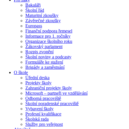
Bakaláři
Školní řád
Maturitní zkoušky
Závěrečné zkoušky
Europass
Finanční podpora řemesel
Informace pro 1. ročníky
Organizace školního roku
Žákovský parlament
Rozpis zvonění
Školní noviny a podcasty
Formuláře ke stažení
Brigády a zaměstnání
O škole
Úřední deska
Projekty školy
Zahraniční projekty školy
Microsoft – partneři ve vzdělávání
Odborná pracoviště
Školní poradenské pracoviště
Vybavení školy
Profesní kvalifikace
Školská rada
Služby pro veřejnost