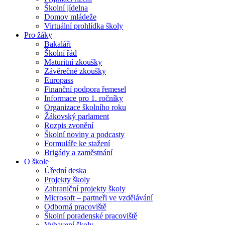
Školní jídelna
Domov mládeže
Virtuální prohlídka školy
Pro žáky
Bakaláři
Školní řád
Maturitní zkoušky
Závěrečné zkoušky
Europass
Finanční podpora řemesel
Informace pro 1. ročníky
Organizace školního roku
Žákovský parlament
Rozpis zvonění
Školní noviny a podcasty
Formuláře ke stažení
Brigády a zaměstnání
O škole
Úřední deska
Projekty školy
Zahraniční projekty školy
Microsoft – partneři ve vzdělávání
Odborná pracoviště
Školní poradenské pracoviště
Vybavení školy