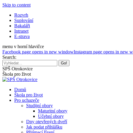
Skip to content
Rozvrh
Suplování
Bakaláři
Intranet
E-strava
menu v horní hlavičce
Facebook page opens in new window
Instagram page opens in new 
Search:
SPŠ Otrokovice
Škola pro život
Domů
Škola pro život
Pro uchazeče
Studijní obory
Maturitní obory
Učební obory
Dny otevřených dveří
Jak podat přihlášku
Přijímací řízení