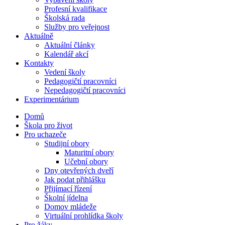
Profesní kvalifikace
Školská rada
Služby pro veřejnost
Aktuálně
Aktuální články
Kalendář akcí
Kontakty
Vedení školy
Pedagogičtí pracovníci
Nepedagogičtí pracovníci
Experimentárium
Domů
Škola pro život
Pro uchazeče
Studijní obory
Maturitní obory
Učební obory
Dny otevřených dveří
Jak podat přihlášku
Přijímací řízení
Školní jídelna
Domov mládeže
Virtuální prohlídka školy
Pro žáky