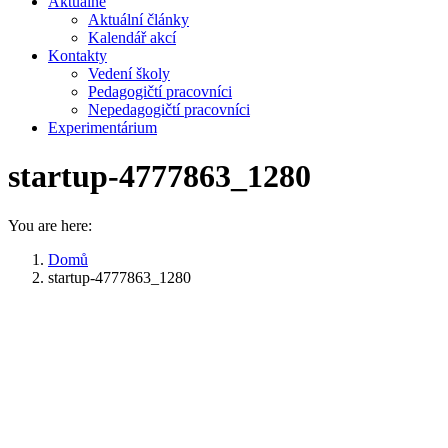
Aktuálně
Aktuální články
Kalendář akcí
Kontakty
Vedení školy
Pedagogičtí pracovníci
Nepedagogičtí pracovníci
Experimentárium
startup-4777863_1280
You are here:
Domů
startup-4777863_1280