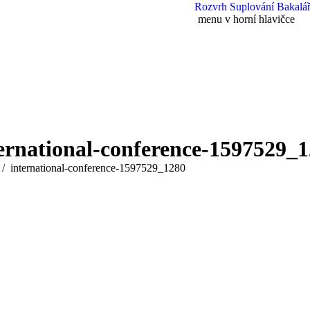
Rozvrh
Suplování
Bakalář
menu v horní hlavičce
ernational-conference-1597529_
 here:
international-conference-1597529_1280