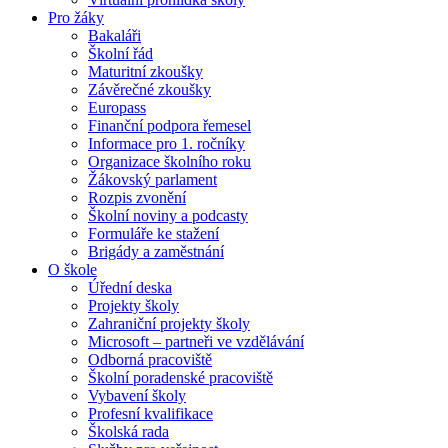
Pro žáky
Bakaláři
Školní řád
Maturitní zkoušky
Závěrečné zkoušky
Europass
Finanční podpora řemesel
Informace pro 1. ročníky
Organizace školního roku
Žákovský parlament
Rozpis zvonění
Školní noviny a podcasty
Formuláře ke stažení
Brigády a zaměstnání
O škole
Úřední deska
Projekty školy
Zahraniční projekty školy
Microsoft – partneři ve vzdělávání
Odborná pracoviště
Školní poradenské pracoviště
Vybavení školy
Profesní kvalifikace
Školská rada