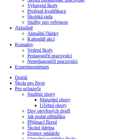
Vybavení školy
Profesní kvalifikace
Školská rada
Služby pro veřejnost
Aktuálně
Aktuální články
Kalendář akcí
Kontakty
Vedení školy
Pedagogičtí pracovníci
Nepedagogičtí pracovníci
Experimentárium
Domů
Škola pro život
Pro uchazeče
Studijní obory
Maturitní obory
Učební obory
Dny otevřených dveří
Jak podat přihlášku
Přijímací řízení
Školní jídelna
Domov mládeže
Virtuální prohlídka školy