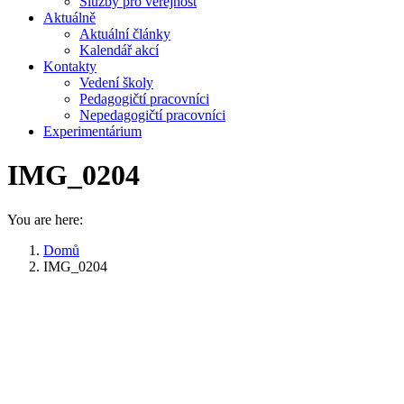
Služby pro veřejnost
Aktuálně
Aktuální články
Kalendář akcí
Kontakty
Vedení školy
Pedagogičtí pracovníci
Nepedagogičtí pracovníci
Experimentárium
IMG_0204
You are here:
Domů
IMG_0204