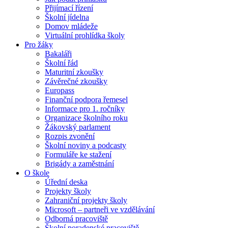
Přijímací řízení
Školní jídelna
Domov mládeže
Virtuální prohlídka školy
Pro žáky
Bakaláři
Školní řád
Maturitní zkoušky
Závěrečné zkoušky
Europass
Finanční podpora řemesel
Informace pro 1. ročníky
Organizace školního roku
Žákovský parlament
Rozpis zvonění
Školní noviny a podcasty
Formuláře ke stažení
Brigády a zaměstnání
O škole
Úřední deska
Projekty školy
Zahraniční projekty školy
Microsoft – partneři ve vzdělávání
Odborná pracoviště
Školní poradenské pracoviště