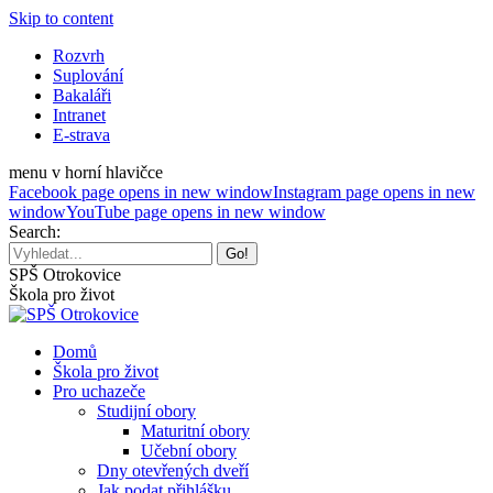
Skip to content
Rozvrh
Suplování
Bakaláři
Intranet
E-strava
menu v horní hlavičce
Facebook page opens in new window
Instagram page opens in new
window
YouTube page opens in new window
Search:
SPŠ Otrokovice
Škola pro život
Domů
Škola pro život
Pro uchazeče
Studijní obory
Maturitní obory
Učební obory
Dny otevřených dveří
Jak podat přihlášku