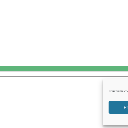
Používáme coo
Př