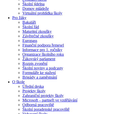
Školní jídelna
Domov mládeže
Virtuální prohlídka školy
Pro žáky
Bakaláři
Školní řád
Maturitní zkoušky
Závěrečné zkoušky
Europass
Finanční podpora řemesel
Informace pro 1. ročníky
Organizace školního roku
Žákovský parlament
Rozpis zvonění
Školní noviny a podcasty
Formuláře ke stažení
Brigády a zaměstnání
O škole
Úřední deska
Projekty školy
Zahraniční projekty školy
Microsoft – partneři ve vzdělávání
Odborná pracoviště
Školní poradenské pracoviště
Vybavení školy