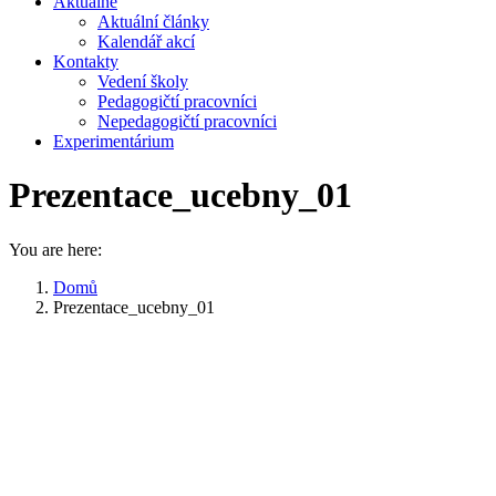
Aktuálně
Aktuální články
Kalendář akcí
Kontakty
Vedení školy
Pedagogičtí pracovníci
Nepedagogičtí pracovníci
Experimentárium
Prezentace_ucebny_01
You are here:
Domů
Prezentace_ucebny_01