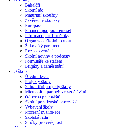
Bakaláři
Školní řád
Maturitní zkoušky
Závěrečné zkoušky
Europass
Finanční podpora řemesel
Informace pro 1. ročníky
Organizace školního roku
Žákovský parlament
Rozpis zvonění
Školní noviny a podcasty
Formuláře ke stažení
Brigády a zaměstnání
O škole
Úřední deska
Projekty školy
Zahraniční projekty školy
Microsoft – partneři ve vzdělávání
Odborná pracoviště
Školní poradenské pracoviště
Vybavení školy
Profesní kvalifikace
Školská rada
Služby pro veřejnost