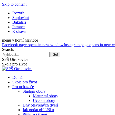
Skip to content
Rozvrh
Suplování
Bakaláři
Intranet
E-strava
menu v horní hlavičce
Facebook page opens in new window
Instagram page opens in new 
Search:
SPŠ Otrokovice
Škola pro život
Domů
Škola pro život
Pro uchazeče
Studijní obory
Maturitní obory
Učební obory
Dny otevřených dveří
Jak podat přihlášku
Přijímací řízení