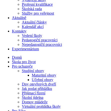
Profesní kvalifikace
Školská rada
Služby pro veřejnost
Aktuálně
Aktuální články
Kalendář akcí
Kontakty
Vedení školy
Pedagogičtí pracovníci
Nepedagogičtí pracovníci
Experimentárium
Domů
Škola pro život
Pro uchazeče
Studijní obory
Maturitní obory
Učební obory
Dny otevřených dveří
Jak podat přihlášku
Přijímací řízení
Školní jídelna
Domov mládeže
Virtuální prohlídka školy
Pro žáky