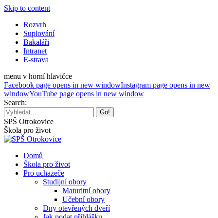
Skip to content
Rozvrh
Suplování
Bakaláři
Intranet
E-strava
menu v horní hlavičce
Facebook page opens in new window
Instagram page opens in new
window
YouTube page opens in new window
Search:
SPŠ Otrokovice
Škola pro život
Domů
Škola pro život
Pro uchazeče
Studijní obory
Maturitní obory
Učební obory
Dny otevřených dveří
Jak podat přihlášku