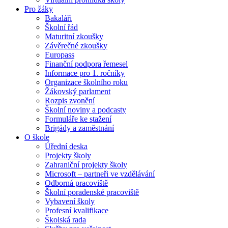
Pro žáky
Bakaláři
Školní řád
Maturitní zkoušky
Závěrečné zkoušky
Europass
Finanční podpora řemesel
Informace pro 1. ročníky
Organizace školního roku
Žákovský parlament
Rozpis zvonění
Školní noviny a podcasty
Formuláře ke stažení
Brigády a zaměstnání
O škole
Úřední deska
Projekty školy
Zahraniční projekty školy
Microsoft – partneři ve vzdělávání
Odborná pracoviště
Školní poradenské pracoviště
Vybavení školy
Profesní kvalifikace
Školská rada