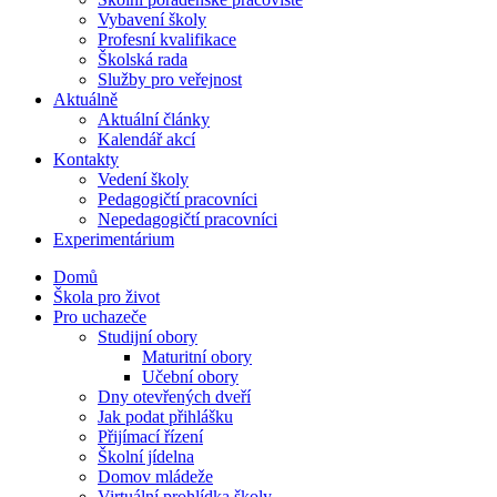
Vybavení školy
Profesní kvalifikace
Školská rada
Služby pro veřejnost
Aktuálně
Aktuální články
Kalendář akcí
Kontakty
Vedení školy
Pedagogičtí pracovníci
Nepedagogičtí pracovníci
Experimentárium
Domů
Škola pro život
Pro uchazeče
Studijní obory
Maturitní obory
Učební obory
Dny otevřených dveří
Jak podat přihlášku
Přijímací řízení
Školní jídelna
Domov mládeže
Virtuální prohlídka školy