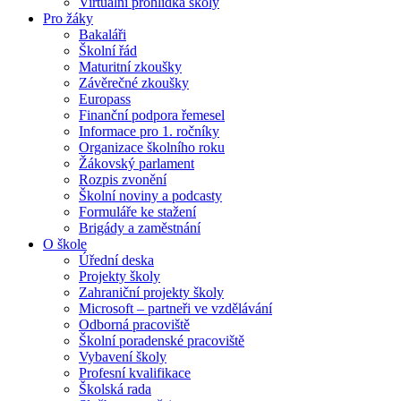
Virtuální prohlídka školy
Pro žáky
Bakaláři
Školní řád
Maturitní zkoušky
Závěrečné zkoušky
Europass
Finanční podpora řemesel
Informace pro 1. ročníky
Organizace školního roku
Žákovský parlament
Rozpis zvonění
Školní noviny a podcasty
Formuláře ke stažení
Brigády a zaměstnání
O škole
Úřední deska
Projekty školy
Zahraniční projekty školy
Microsoft – partneři ve vzdělávání
Odborná pracoviště
Školní poradenské pracoviště
Vybavení školy
Profesní kvalifikace
Školská rada