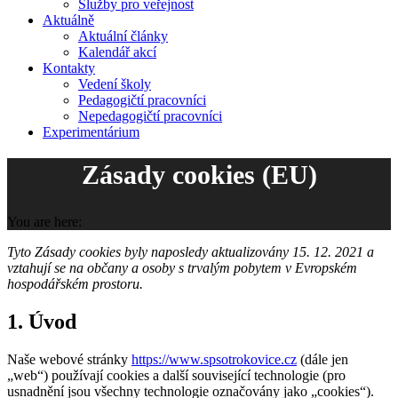
Služby pro veřejnost
Aktuálně
Aktuální články
Kalendář akcí
Kontakty
Vedení školy
Pedagogičtí pracovníci
Nepedagogičtí pracovníci
Experimentárium
Zásady cookies (EU)
You are here:
Tyto Zásady cookies byly naposledy aktualizovány 15. 12. 2021 a
vztahují se na občany a osoby s trvalým pobytem v Evropském
hospodářském prostoru.
1. Úvod
Naše webové stránky
https://www.spsotrokovice.cz
(dále jen
„web“) používají cookies a další související technologie (pro
usnadnění jsou všechny technologie označovány jako „cookies“).