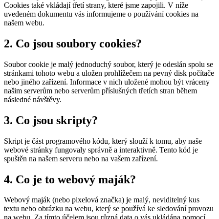
Cookies také vkládají třetí strany, které jsme zapojili. V níže
uvedeném dokumentu vás informujeme o používání cookies na
našem webu.
2. Co jsou soubory cookies?
Soubor cookie je malý jednoduchý soubor, který je odeslán spolu se
stránkami tohoto webu a uložen prohlížečem na pevný disk počítače
nebo jiného zařízení. Informace v nich uložené mohou být vráceny
našim serverům nebo serverům příslušných třetích stran během
následné návštěvy.
3. Co jsou skripty?
Skript je část programového kódu, který slouží k tomu, aby naše
webové stránky fungovaly správně a interaktivně. Tento kód je
spuštěn na našem serveru nebo na vašem zařízení.
4. Co je to webový maják?
Webový maják (nebo pixelová značka) je malý, neviditelný kus
textu nebo obrázku na webu, který se používá ke sledování provozu
na webu. Za tímto účelem jsou různá data o vás ukládána pomocí