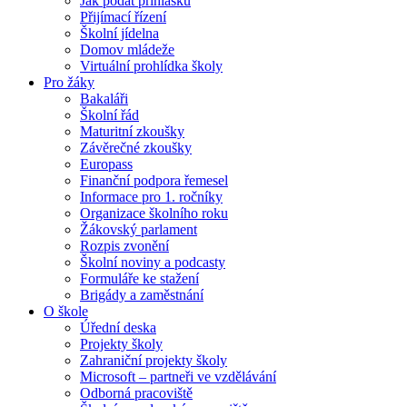
Jak podat přihlášku
Přijímací řízení
Školní jídelna
Domov mládeže
Virtuální prohlídka školy
Pro žáky
Bakaláři
Školní řád
Maturitní zkoušky
Závěrečné zkoušky
Europass
Finanční podpora řemesel
Informace pro 1. ročníky
Organizace školního roku
Žákovský parlament
Rozpis zvonění
Školní noviny a podcasty
Formuláře ke stažení
Brigády a zaměstnání
O škole
Úřední deska
Projekty školy
Zahraniční projekty školy
Microsoft – partneři ve vzdělávání
Odborná pracoviště