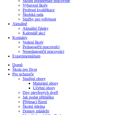
Školní poradenské pracoviště
Vybavení školy
Profesní kvalifikace
Školská rada
Služby pro veřejnost
Aktuálně
Aktuální články
Kalendář akcí
Kontakty
Vedení školy
Pedagogičtí pracovníci
Nepedagogičtí pracovníci
Experimentárium
Domů
Škola pro život
Pro uchazeče
Studijní obory
Maturitní obory
Učební obory
Dny otevřených dveří
Jak podat přihlášku
Přijímací řízení
Školní jídelna
Domov mládeže