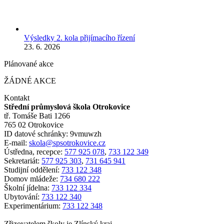
Výsledky 2. kola přijímacího řízení
23. 6. 2026
Plánované akce
ŽÁDNÉ AKCE
Kontakt
Střední průmyslová škola Otrokovice
tř. Tomáše Bati 1266
765 02 Otrokovice
ID datové schránky: 9vmuwzh
E-mail:
skola@spsotrokovice.cz
Ústředna, recepce:
577 925 078
,
733 122 349
Sekretariát:
577 925 303
,
731 645 941
Studijní oddělení:
733 122 348
Domov mládeže:
734 680 222
Školní jídelna:
733 122 334
Ubytování:
733 122 340
Experimentárium:
733 122 348
Zřizovatelem školy je Zlínský kraj