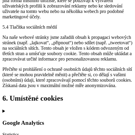
jiná forma místního úložiště, které se používají k vytváření
uživatelských profilů k zobrazování reklamy nebo ke sledování
uživatele na tomto webu nebo na několika webech pro podobné
marketingové účely.
5.4 Tlačítka sociálních médií
Na naše webové stránky jsme zařadili obsah k propagaci webových
stránek (např. „lajkovat“, „připnout“) nebo sdílet (např. „tweetovat“)
na sociálních sítích. Tento obsah je vložen s kódem odvozeným od
třetích stran a umísťuje soubory cookie. Tento obsah může ukládat a
zpracovávat určité informace pro personalizovanou reklamu.
Přečtěte si prohlášení o ochraně osobních údajů těchto sociálních sítí
(které se mohou pravidelně měnit) a přečtěte si, co dělají s vašimi
(osobními) údaji, které zpracovávají pomocí těchto souborů cookies.
Získaná data jsou v maximální možné míře anonymizována.
6. Umístěné cookies
Google Analytics
Statistics