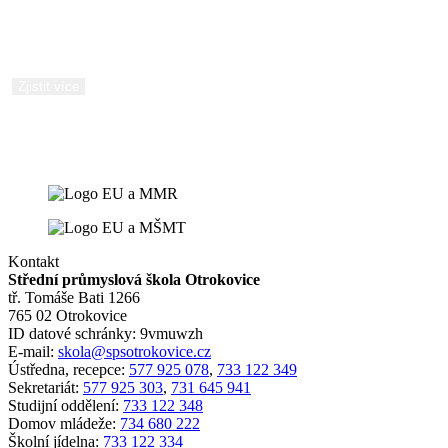
Zjistěte vše o stipendijních programech a zaměstnání během i
po ukončení studia pro řemeslné a učňovské obory.
Zjistit více
Kontakt
Střední průmyslová škola Otrokovice
tř. Tomáše Bati 1266
765 02 Otrokovice
ID datové schránky: 9vmuwzh
E-mail:
skola@spsotrokovice.cz
Ústředna, recepce:
577 925 078
,
733 122 349
Sekretariát:
577 925 303
,
731 645 941
Studijní oddělení:
733 122 348
Domov mládeže:
734 680 222
Školní jídelna:
733 122 334