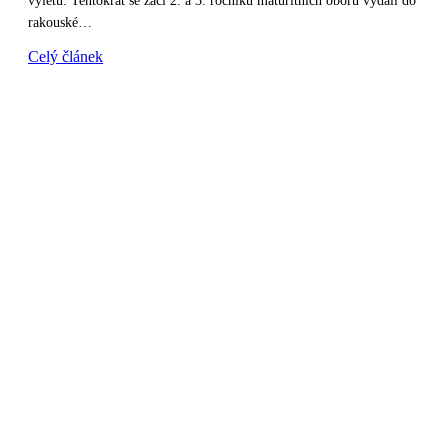
výletu. Tentokrát se žáci 2. a 3. ročníků maturitních oborů vydali do
rakouské…
Celý článek