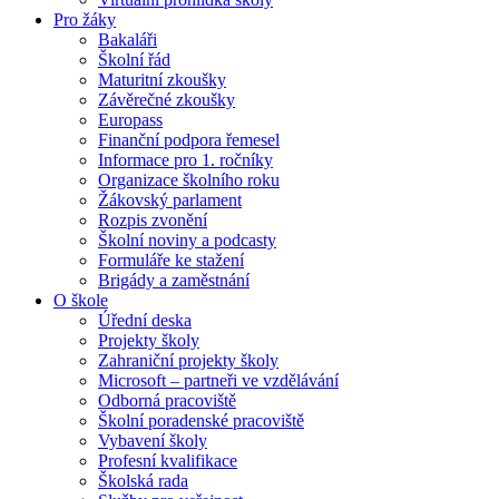
Pro žáky
Bakaláři
Školní řád
Maturitní zkoušky
Závěrečné zkoušky
Europass
Finanční podpora řemesel
Informace pro 1. ročníky
Organizace školního roku
Žákovský parlament
Rozpis zvonění
Školní noviny a podcasty
Formuláře ke stažení
Brigády a zaměstnání
O škole
Úřední deska
Projekty školy
Zahraniční projekty školy
Microsoft – partneři ve vzdělávání
Odborná pracoviště
Školní poradenské pracoviště
Vybavení školy
Profesní kvalifikace
Školská rada