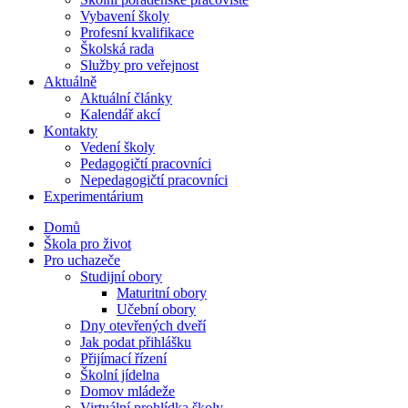
Vybavení školy
Profesní kvalifikace
Školská rada
Služby pro veřejnost
Aktuálně
Aktuální články
Kalendář akcí
Kontakty
Vedení školy
Pedagogičtí pracovníci
Nepedagogičtí pracovníci
Experimentárium
Domů
Škola pro život
Pro uchazeče
Studijní obory
Maturitní obory
Učební obory
Dny otevřených dveří
Jak podat přihlášku
Přijímací řízení
Školní jídelna
Domov mládeže
Virtuální prohlídka školy