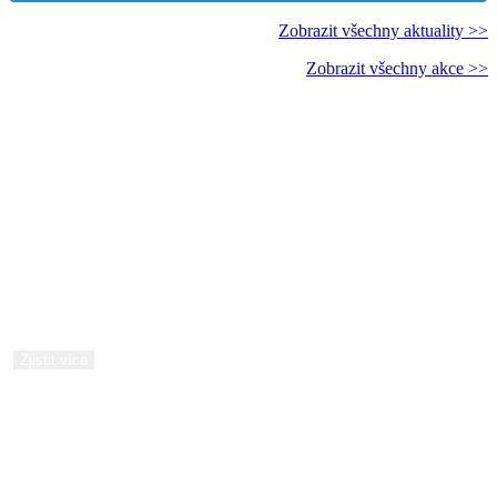
Zobrazit všechny aktuality >>
Zobrazit všechny akce >>
Experimentárium
Jedinečné věděcké centrum pro školy s komplexním zázemím a
nejmodernějšími technologiemi.
Zjistit více