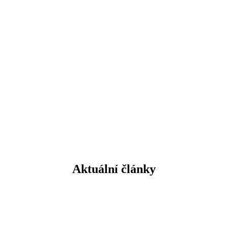
Aplikovaná chemie
Mechanik instalatérských a elektrotechnických zařízení
Provoz a ekonomika dopravy
Přírodovědné lyceum
Mechanik opravář motorových vozidel
Autoelektrikář
Elektrikář
Instalatér
Kuchař - číšník
Aktuální články