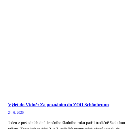
Výlet do Vídně: Za poznáním do ZOO Schönbrunn
24. 6. 2026
Jeden z posledních dnů letošního školního roku patřil tradičně školnímu