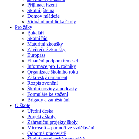
Přijímací řízení
Školní jídelna
Domov mládeže
Virtuální prohlídka školy
Pro žáky
Bakaláři
Školní řád
Maturitní zkoušky
Závěrečné zkoušky
Europass
Finanční podpora řemesel
Informace pro 1. ročníky
Organizace školního roku
Žákovský parlament
Rozpis zvonění
Školní noviny a podcasty
Formuláře ke stažení
Brigády a zaměstnání
O škole
Úřední deska
Projekty školy
Zahraniční projekty školy
Microsoft – partneři ve vzdělávání
Odborná pracoviště
Školní poradenské pracoviště