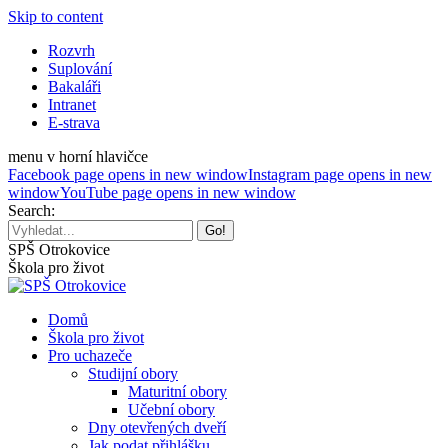
Skip to content
Rozvrh
Suplování
Bakaláři
Intranet
E-strava
menu v horní hlavičce
Facebook page opens in new window
Instagram page opens in new
window
YouTube page opens in new window
Search:
SPŠ Otrokovice
Škola pro život
Domů
Škola pro život
Pro uchazeče
Studijní obory
Maturitní obory
Učební obory
Dny otevřených dveří
Jak podat přihlášku