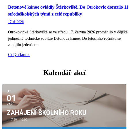
Betonové kánoe ovládly Štěrkoviště. Do Otrokovic dorazilo 11
středoškolských týmů z celé republiky
17. 6. 2026
Otrokovické Štěrkoviště se ve středu 17. června 2026 proměnilo v dějiště
jedinečné technické soutěže Betonová kánoe. Do letošního ročníku se
zapojilo jedenáct…
Celý článek
Kalendář akcí
ÚT
01
ZÁŘÍ
ZAHÁJENÍ ŠKOLNÍHO ROKU
7:30 - 10:00