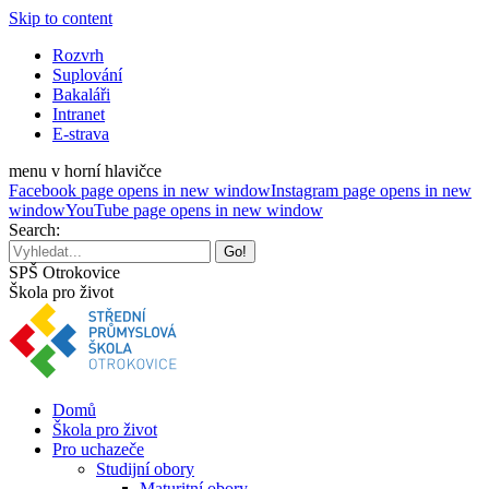
Skip to content
Rozvrh
Suplování
Bakaláři
Intranet
E-strava
menu v horní hlavičce
Facebook page opens in new window
Instagram page opens in new
window
YouTube page opens in new window
Search:
SPŠ Otrokovice
Škola pro život
Domů
Škola pro život
Pro uchazeče
Studijní obory
Maturitní obory