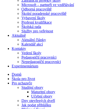
Zahraniční projekty školy
Microsoft – partneři ve vzdělávání
Odborná pracoviště
Školní poradenské pracoviště
Vybavení školy
Profesní kvalifikace
Školská rada
Služby pro veřejnost
Aktuálně
Aktuální články
Kalendář akcí
Kontakty
Vedení školy
Pedagogičtí pracovníci
Nepedagogičtí pracovníci
Experimentárium
Domů
Škola pro život
Pro uchazeče
Studijní obory
Maturitní obory
Učební obory
Dny otevřených dveří
Jak podat přihlášku