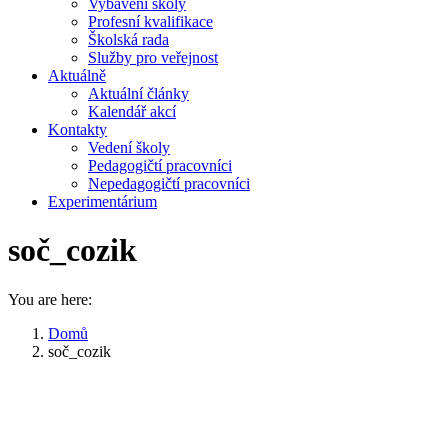
Vybavení školy
Profesní kvalifikace
Školská rada
Služby pro veřejnost
Aktuálně
Aktuální články
Kalendář akcí
Kontakty
Vedení školy
Pedagogičtí pracovníci
Nepedagogičtí pracovníci
Experimentárium
soč_cozik
You are here:
Domů
soč_cozik