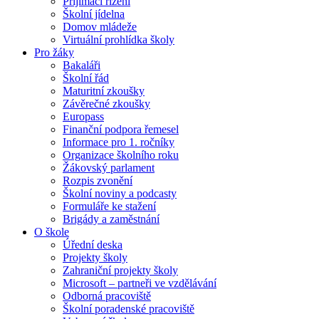
Přijímací řízení
Školní jídelna
Domov mládeže
Virtuální prohlídka školy
Pro žáky
Bakaláři
Školní řád
Maturitní zkoušky
Závěrečné zkoušky
Europass
Finanční podpora řemesel
Informace pro 1. ročníky
Organizace školního roku
Žákovský parlament
Rozpis zvonění
Školní noviny a podcasty
Formuláře ke stažení
Brigády a zaměstnání
O škole
Úřední deska
Projekty školy
Zahraniční projekty školy
Microsoft – partneři ve vzdělávání
Odborná pracoviště
Školní poradenské pracoviště