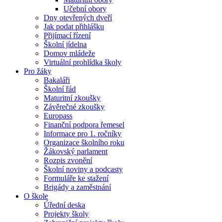
Učební obory
Dny otevřených dveří
Jak podat přihlášku
Přijímací řízení
Školní jídelna
Domov mládeže
Virtuální prohlídka školy
Pro žáky
Bakaláři
Školní řád
Maturitní zkoušky
Závěrečné zkoušky
Europass
Finanční podpora řemesel
Informace pro 1. ročníky
Organizace školního roku
Žákovský parlament
Rozpis zvonění
Školní noviny a podcasty
Formuláře ke stažení
Brigády a zaměstnání
O škole
Úřední deska
Projekty školy