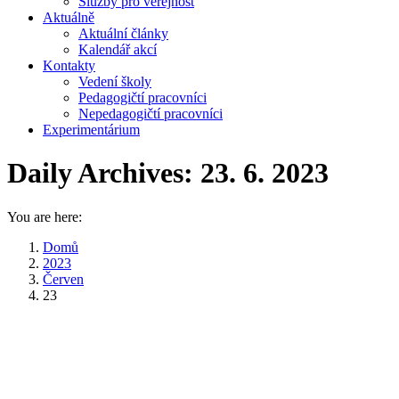
Služby pro veřejnost
Aktuálně
Aktuální články
Kalendář akcí
Kontakty
Vedení školy
Pedagogičtí pracovníci
Nepedagogičtí pracovníci
Experimentárium
Daily Archives:
23. 6. 2023
You are here:
Domů
2023
Červen
23