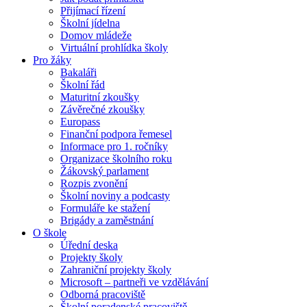
Přijímací řízení
Školní jídelna
Domov mládeže
Virtuální prohlídka školy
Pro žáky
Bakaláři
Školní řád
Maturitní zkoušky
Závěrečné zkoušky
Europass
Finanční podpora řemesel
Informace pro 1. ročníky
Organizace školního roku
Žákovský parlament
Rozpis zvonění
Školní noviny a podcasty
Formuláře ke stažení
Brigády a zaměstnání
O škole
Úřední deska
Projekty školy
Zahraniční projekty školy
Microsoft – partneři ve vzdělávání
Odborná pracoviště
Školní poradenské pracoviště