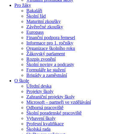
Pro žáky
Bakaláři
Školní řád
Maturitní zkoušky
Závěrečné zkoušky
Europass
Finanční podpora řemesel
Informace pro 1. ročníky
Organizace školního roku
Žákovský parlament
Rozpis zvonění
Školní noviny a podcasty
Formuláře ke stažení
Brigády a zaměstnání
O škole
Úřední deska
Projekty školy
Zahraniční projekty školy
Microsoft – partneři ve vzdělávání
Odborná pracoviště
Školní poradenské pracoviště
Vybavení školy
Profesní kvalifikace
Školská rada