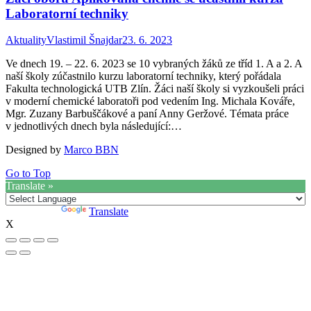
Laboratorní techniky
Aktuality
Vlastimil Šnajdar
23. 6. 2023
Ve dnech 19. – 22. 6. 2023 se 10 vybraných žáků ze tříd 1. A a 2. A
naší školy zúčastnilo kurzu laboratorní techniky, který pořádala
Fakulta technologická UTB Zlín. Žáci naší školy si vyzkoušeli práci
v moderní chemické laboratoři pod vedením Ing. Michala Kováře,
Mgr. Zuzany Barbuščákové a paní Anny Geržové. Témata práce
v jednotlivých dnech byla následující:…
Designed by
Marco BBN
Go to Top
Translate »
Powered by
Translate
X