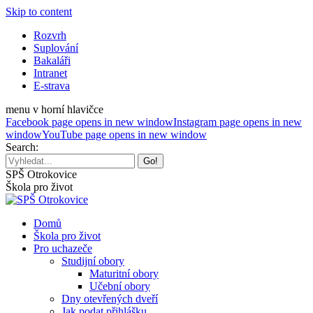
Skip to content
Rozvrh
Suplování
Bakaláři
Intranet
E-strava
menu v horní hlavičce
Facebook page opens in new window
Instagram page opens in new
window
YouTube page opens in new window
Search:
SPŠ Otrokovice
Škola pro život
Domů
Škola pro život
Pro uchazeče
Studijní obory
Maturitní obory
Učební obory
Dny otevřených dveří
Jak podat přihlášku