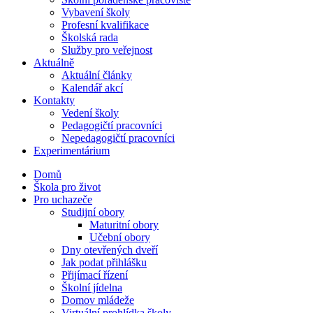
Vybavení školy
Profesní kvalifikace
Školská rada
Služby pro veřejnost
Aktuálně
Aktuální články
Kalendář akcí
Kontakty
Vedení školy
Pedagogičtí pracovníci
Nepedagogičtí pracovníci
Experimentárium
Domů
Škola pro život
Pro uchazeče
Studijní obory
Maturitní obory
Učební obory
Dny otevřených dveří
Jak podat přihlášku
Přijímací řízení
Školní jídelna
Domov mládeže
Virtuální prohlídka školy