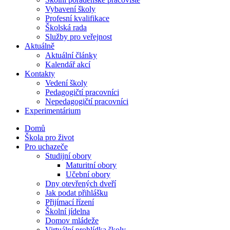
Vybavení školy
Profesní kvalifikace
Školská rada
Služby pro veřejnost
Aktuálně
Aktuální články
Kalendář akcí
Kontakty
Vedení školy
Pedagogičtí pracovníci
Nepedagogičtí pracovníci
Experimentárium
Domů
Škola pro život
Pro uchazeče
Studijní obory
Maturitní obory
Učební obory
Dny otevřených dveří
Jak podat přihlášku
Přijímací řízení
Školní jídelna
Domov mládeže
Virtuální prohlídka školy