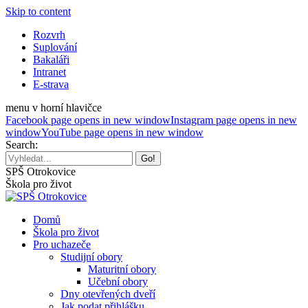
Skip to content
Rozvrh
Suplování
Bakaláři
Intranet
E-strava
menu v horní hlavičce
Facebook page opens in new window
Instagram page opens in new
window
YouTube page opens in new window
Search:
SPŠ Otrokovice
Škola pro život
Domů
Škola pro život
Pro uchazeče
Studijní obory
Maturitní obory
Učební obory
Dny otevřených dveří
Jak podat přihlášku