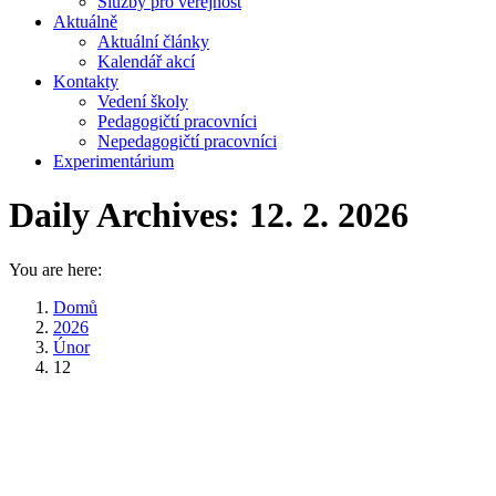
Služby pro veřejnost
Aktuálně
Aktuální články
Kalendář akcí
Kontakty
Vedení školy
Pedagogičtí pracovníci
Nepedagogičtí pracovníci
Experimentárium
Daily Archives:
12. 2. 2026
You are here:
Domů
2026
Únor
12