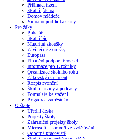
Přijímací řízení
Školní jídelna
Domov mládeže
Virtuální prohlídka školy
Pro žáky
Bakaláři
Školní řád
Maturitní zkoušky
Závěrečné zkoušky
Europass
Finanční podpora řemesel
Informace pro 1. ročníky
Organizace školního roku
Žákovský parlament
Rozpis zvonění
Školní noviny a podcasty
Formuláře ke stažení
Brigády a zaměstnání
O škole
Úřední deska
Projekty školy
Zahraniční projekty školy
Microsoft – partneři ve vzdělávání
Odborná pracoviště
Školní poradenské pracoviště