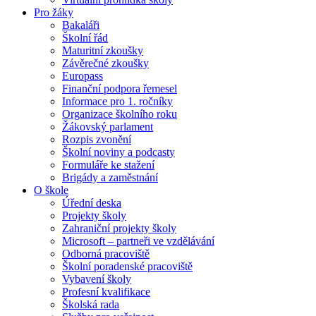
Pro žáky
Bakaláři
Školní řád
Maturitní zkoušky
Závěrečné zkoušky
Europass
Finanční podpora řemesel
Informace pro 1. ročníky
Organizace školního roku
Žákovský parlament
Rozpis zvonění
Školní noviny a podcasty
Formuláře ke stažení
Brigády a zaměstnání
O škole
Úřední deska
Projekty školy
Zahraniční projekty školy
Microsoft – partneři ve vzdělávání
Odborná pracoviště
Školní poradenské pracoviště
Vybavení školy
Profesní kvalifikace
Školská rada