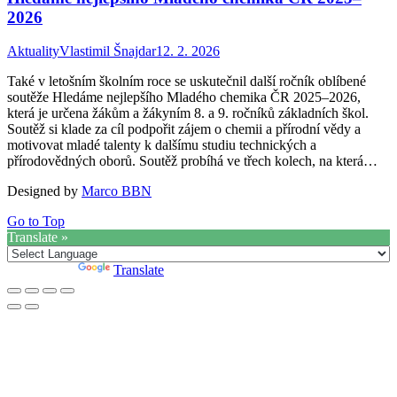
2026
Aktuality
Vlastimil Šnajdar
12. 2. 2026
Také v letošním školním roce se uskutečnil další ročník oblíbené
soutěže Hledáme nejlepšího Mladého chemika ČR 2025–2026,
která je určena žákům a žákyním 8. a 9. ročníků základních škol.
Soutěž si klade za cíl podpořit zájem o chemii a přírodní vědy a
motivovat mladé talenty k dalšímu studiu technických a
přírodovědných oborů. Soutěž probíhá ve třech kolech, na která…
Designed by
Marco BBN
Go to Top
Translate »
Powered by
Translate