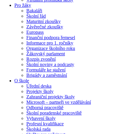
Pro žáky
Bakaláři
Školní řád
Maturitní zkoušky
Závěrečné zkoušky
Europass
Finanční podpora řemesel
Informace pro 1. ročníky
Organizace školního roku
Žákovský parlament
Rozpis zvonění
Školní noviny a podcasty
Formuláře ke stažení
Brigády a zaměstnání
O škole
Úřední deska
Projekty školy
Zahraniční projekty školy
Microsoft – partneři ve vzdělávání
Odborná pracoviště
Školní poradenské pracoviště
Vybavení školy
Profesní kvalifikace
Školská rada