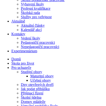
Vybavení školy
Profesní kvalifikace
Školská rada
Služby pro veřejnost
Aktuálně
Aktuální články
Kalendář akcí
Kontakty
Vedení školy
Pedagogičtí pracovníci
Nepedagogičtí pracovníci
Experimentárium
Domů
Škola pro život
Pro uchazeče
Studijní obory
Maturitní obory
Učební obory
Dny otevřených dveří
Jak podat přihlášku
Přijímací řízení
Školní jídelna
Domov mládeže
Virtuální prohlídka školy