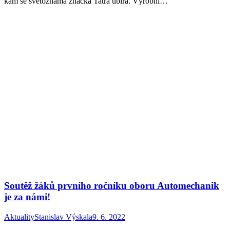
kam se světoznámá značka Tatra ubírá. Výrobní…
Soutěž žáků prvního ročníku oboru Automechanik
je za námi!
Aktuality
Stanislav Výskala
9. 6. 2022