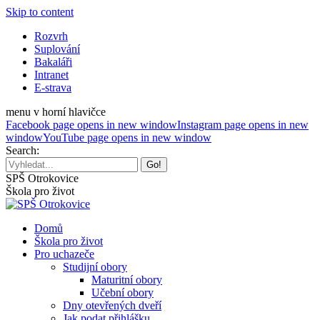
Skip to content
Rozvrh
Suplování
Bakaláři
Intranet
E-strava
menu v horní hlavičce
Facebook page opens in new window
Instagram page opens in new
window
YouTube page opens in new window
Search:
SPŠ Otrokovice
Škola pro život
Domů
Škola pro život
Pro uchazeče
Studijní obory
Maturitní obory
Učební obory
Dny otevřených dveří
Jak podat přihlášku