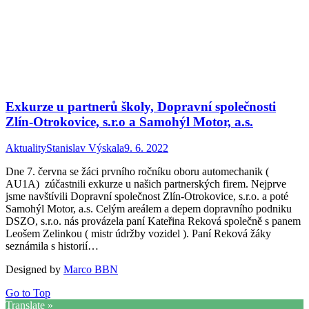
Exkurze u partnerů školy, Dopravní společnosti
Zlín-Otrokovice, s.r.o a Samohýl Motor, a.s.
Aktuality
Stanislav Výskala
9. 6. 2022
Dne 7. června se žáci prvního ročníku oboru automechanik (
AU1A) zúčastnili exkurze u našich partnerských firem. Nejprve
jsme navštívili Dopravní společnost Zlín-Otrokovice, s.r.o. a poté
Samohýl Motor, a.s. Celým areálem a depem dopravního podniku
DSZO, s.r.o. nás provázela paní Kateřina Reková společně s panem
Leošem Zelinkou ( mistr údržby vozidel ). Paní Reková žáky
seznámila s historií…
Designed by
Marco BBN
Go to Top
Translate »