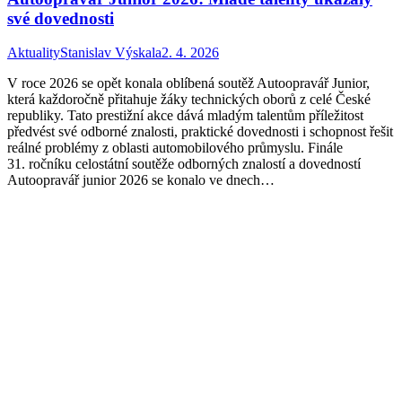
své dovednosti
Aktuality
Stanislav Výskala
2. 4. 2026
V roce 2026 se opět konala oblíbená soutěž Autoopravář Junior,
která každoročně přitahuje žáky technických oborů z celé České
republiky. Tato prestižní akce dává mladým talentům příležitost
předvést své odborné znalosti, praktické dovednosti i schopnost řešit
reálné problémy z oblasti automobilového průmyslu. Finále
31. ročníku celostátní soutěže odborných znalostí a dovedností
Autoopravář junior 2026 se konalo ve dnech…