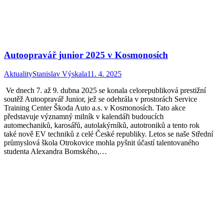
Autoopravář junior 2025 v Kosmonosích
Aktuality
Stanislav Výskala
11. 4. 2025
Ve dnech 7. až 9. dubna 2025 se konala celorepubliková prestižní
soutěž Autoopravář Junior, jež se odehrála v prostorách Service
Training Center Škoda Auto a.s. v Kosmonosích. Tato akce
představuje významný milník v kalendáři budoucích
automechaniků, karosářů, autolakýrníků, autotroniků a tento rok
také nově EV techniků z celé České republiky. Letos se naše Střední
průmyslová škola Otrokovice mohla pyšnit účastí talentovaného
studenta Alexandra Bomského,…