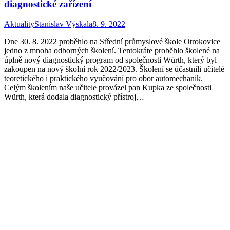
diagnostické zařízení
Aktuality
Stanislav Výskala
8. 9. 2022
Dne 30. 8. 2022 proběhlo na Střední průmyslové škole Otrokovice
jedno z mnoha odborných školení. Tentokráte proběhlo školené na
úplně nový diagnostický program od společnosti Würth, který byl
zakoupen na nový školní rok 2022/2023. Školení se účastnili učitelé
teoretického i praktického vyučování pro obor automechanik.
Celým školením naše učitele provázel pan Kupka ze společnosti
Würth, která dodala diagnostický přístroj…