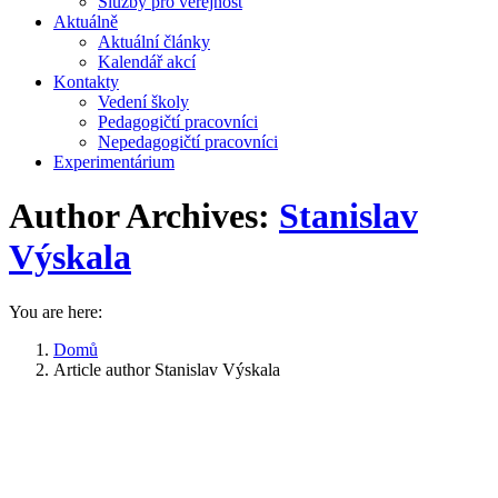
Služby pro veřejnost
Aktuálně
Aktuální články
Kalendář akcí
Kontakty
Vedení školy
Pedagogičtí pracovníci
Nepedagogičtí pracovníci
Experimentárium
Author Archives:
Stanislav
Výskala
You are here:
Domů
Article author Stanislav Výskala