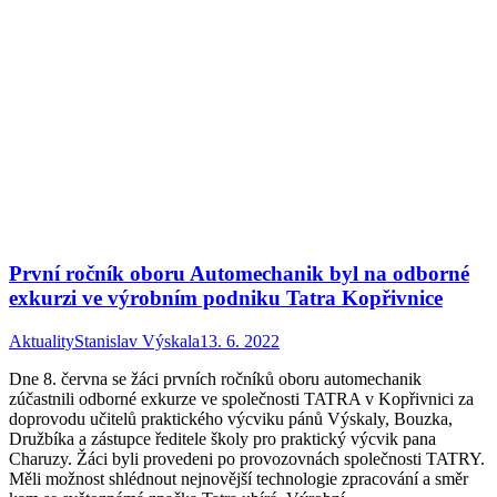
První ročník oboru Automechanik byl na odborné
exkurzi ve výrobním podniku Tatra Kopřivnice
Aktuality
Stanislav Výskala
13. 6. 2022
Dne 8. června se žáci prvních ročníků oboru automechanik
zúčastnili odborné exkurze ve společnosti TATRA v Kopřivnici za
doprovodu učitelů praktického výcviku pánů Výskaly, Bouzka,
Družbíka a zástupce ředitele školy pro praktický výcvik pana
Charuzy. Žáci byli provedeni po provozovnách společnosti TATRY.
Měli možnost shlédnout nejnovější technologie zpracování a směr