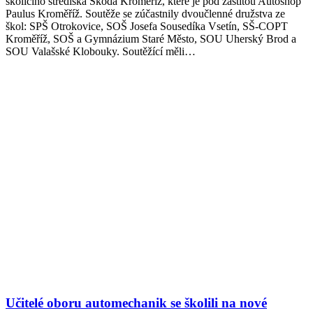
školícího střediska Škoda Kroměříž, které je pod záštitou Autoshop
Paulus Kroměříž. Soutěže se zúčastnily dvoučlenné družstva ze
škol: SPŠ Otrokovice, SOŠ Josefa Sousedíka Vsetín, SŠ-COPT
Kroměříž, SOŠ a Gymnázium Staré Město, SOU Uherský Brod a
SOU Valašské Klobouky. Soutěžící měli…
Učitelé oboru automechanik se školili na nové