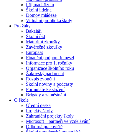
Přijímací řízení
Školní jídelna
Domov mládeže
Virtuální prohlídka školy
Pro žáky
Bakaláři
Školní řád
Maturitní zkoušky
Závěrečné zkoušky
Europass
Finanční podpora řemesel
Informace pro 1. ročníky
Organizace školního roku
Žákovský parlament
Rozpis zvonění
Školní noviny a podcasty
Formuláře ke stažení
Brigády a zaměstnání
O škole
Úřední deska
Projekty školy
Zahraniční projekty školy
Microsoft – partneři ve vzdělávání
Odborná pracoviště
Školní poradenské pracoviště