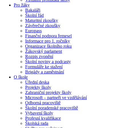
Pro žáky
Bakaláři
Školní řád
Maturitní zkoušky
Závěrečné zkoušky
Europass
Finanční podpora řemesel
Informace pro 1. ročníky
Organizace školního roku
Žákovský parlament
Rozpis zvonění
Školní noviny a podcasty
Formuláře ke stažení
Brigády a zaměstnání
O škole
Úřední deska
Projekty školy
Zahraniční projekty školy
Microsoft – partneři ve vzdělávání
Odborná pracoviště
Školní poradenské pracoviště
Vybavení školy
Profesní kvalifikace
Školská rada