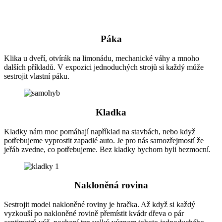
Páka
Klika u dveří, otvírák na limonádu, mechanické váhy a mnoho
dalších příkladů. V expozici jednoduchých strojů si každý může
sestrojit vlastní páku.
Kladka
Kladky nám moc pomáhají například na stavbách, nebo když
potřebujeme vyprostit zapadlé auto. Je pro nás samozřejmostí že
jeřáb zvedne, co potřebujeme. Bez kladky bychom byli bezmocní.
Nakloněná rovina
Sestrojit model nakloněné roviny je hračka. Až když si každý
vyzkouší po nakloněné rovině přemístit kvádr dřeva o pár