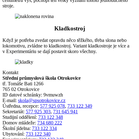
centimetrů výš, pochopí ten velký význam tohoto jednoduchého
stroje.
Kladkostroj
Když je potřeba zvedat opravdu něco těžkého, třeba slona nebo
lokomotivu, zvládne to kladkostroj. Variant kladkostroje je více a
v Experimentáriu se dají postavit skoro všechny.
Kontakt
Střední průmyslová škola Otrokovice
tř. Tomáše Bati 1266
765 02 Otrokovice
ID datové schránky: 9vmuwzh
E-mail:
skola@spsotrokovice.cz
Ústředna, recepce:
577 925 078
,
733 122 349
Sekretariát:
577 925 303
,
731 645 941
Studijní oddělení:
733 122 348
Domov mládeže:
734 680 222
Školní jídelna:
733 122 334
Ubytování:
733 122 340