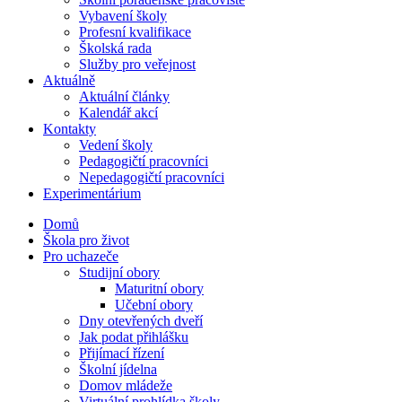
Vybavení školy
Profesní kvalifikace
Školská rada
Služby pro veřejnost
Aktuálně
Aktuální články
Kalendář akcí
Kontakty
Vedení školy
Pedagogičtí pracovníci
Nepedagogičtí pracovníci
Experimentárium
Domů
Škola pro život
Pro uchazeče
Studijní obory
Maturitní obory
Učební obory
Dny otevřených dveří
Jak podat přihlášku
Přijímací řízení
Školní jídelna
Domov mládeže
Virtuální prohlídka školy