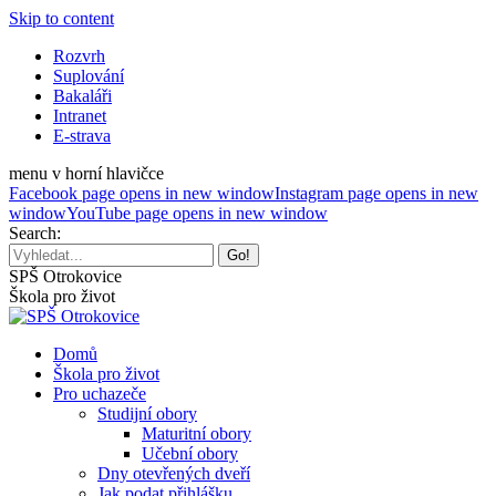
Skip to content
Rozvrh
Suplování
Bakaláři
Intranet
E-strava
menu v horní hlavičce
Facebook page opens in new window
Instagram page opens in new
window
YouTube page opens in new window
Search:
SPŠ Otrokovice
Škola pro život
Domů
Škola pro život
Pro uchazeče
Studijní obory
Maturitní obory
Učební obory
Dny otevřených dveří
Jak podat přihlášku