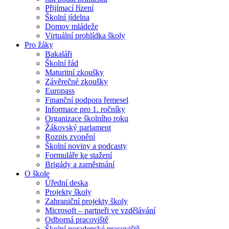
Přijímací řízení
Školní jídelna
Domov mládeže
Virtuální prohlídka školy
Pro žáky
Bakaláři
Školní řád
Maturitní zkoušky
Závěrečné zkoušky
Europass
Finanční podpora řemesel
Informace pro 1. ročníky
Organizace školního roku
Žákovský parlament
Rozpis zvonění
Školní noviny a podcasty
Formuláře ke stažení
Brigády a zaměstnání
O škole
Úřední deska
Projekty školy
Zahraniční projekty školy
Microsoft – partneři ve vzdělávání
Odborná pracoviště
Školní poradenské pracoviště