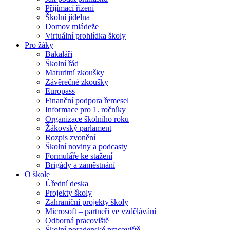
Přijímací řízení
Školní jídelna
Domov mládeže
Virtuální prohlídka školy
Pro žáky
Bakaláři
Školní řád
Maturitní zkoušky
Závěrečné zkoušky
Europass
Finanční podpora řemesel
Informace pro 1. ročníky
Organizace školního roku
Žákovský parlament
Rozpis zvonění
Školní noviny a podcasty
Formuláře ke stažení
Brigády a zaměstnání
O škole
Úřední deska
Projekty školy
Zahraniční projekty školy
Microsoft – partneři ve vzdělávání
Odborná pracoviště
Školní poradenské pracoviště