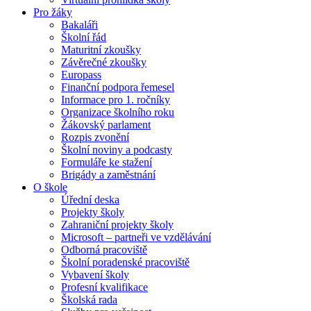
Pro žáky
Bakaláři
Školní řád
Maturitní zkoušky
Závěrečné zkoušky
Europass
Finanční podpora řemesel
Informace pro 1. ročníky
Organizace školního roku
Žákovský parlament
Rozpis zvonění
Školní noviny a podcasty
Formuláře ke stažení
Brigády a zaměstnání
O škole
Úřední deska
Projekty školy
Zahraniční projekty školy
Microsoft – partneři ve vzdělávání
Odborná pracoviště
Školní poradenské pracoviště
Vybavení školy
Profesní kvalifikace
Školská rada