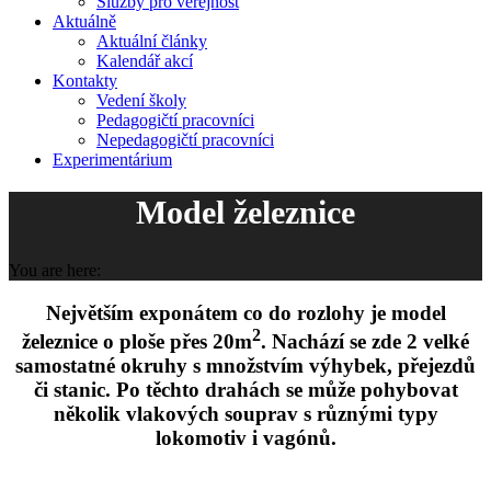
Služby pro veřejnost
Aktuálně
Aktuální články
Kalendář akcí
Kontakty
Vedení školy
Pedagogičtí pracovníci
Nepedagogičtí pracovníci
Experimentárium
Model železnice
You are here:
Největším exponátem co do rozlohy je model
2
železnice o ploše přes 20m
. Nachází se zde 2 velké
samostatné okruhy s množstvím výhybek, přejezdů
či stanic. Po těchto drahách se může pohybovat
několik vlakových souprav s různými typy
lokomotiv i vagónů.