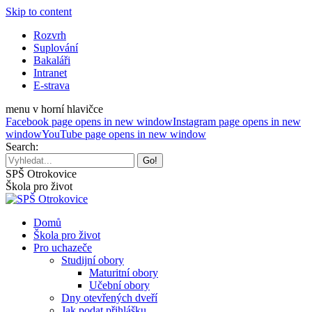
Skip to content
Rozvrh
Suplování
Bakaláři
Intranet
E-strava
menu v horní hlavičce
Facebook page opens in new window
Instagram page opens in new
window
YouTube page opens in new window
Search:
SPŠ Otrokovice
Škola pro život
Domů
Škola pro život
Pro uchazeče
Studijní obory
Maturitní obory
Učební obory
Dny otevřených dveří
Jak podat přihlášku