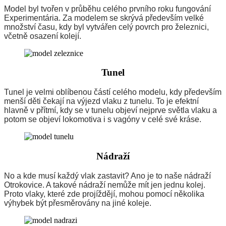
Model byl tvořen v průběhu celého prvního roku fungování
Experimentária. Za modelem se skrývá především velké
množství času, kdy byl vytvářen celý povrch pro železnici,
včetně osazení kolejí.
Tunel
Tunel je velmi oblíbenou částí celého modelu, kdy především
menší děti čekají na výjezd vlaku z tunelu. To je efektní
hlavně v přítmí, kdy se v tunelu objeví nejprve světla vlaku a
potom se objeví lokomotiva i s vagóny v celé své kráse.
Nádraží
No a kde musí každý vlak zastavit? Ano je to naše nádraží
Otrokovice. A takové nádraží nemůže mít jen jednu kolej.
Proto vlaky, které zde projíždějí, mohou pomocí několika
výhybek být přesměrovány na jiné koleje.