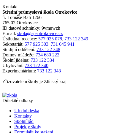
Kontakt
Střední průmyslová škola Otrokovice
tř. Tomáše Bati 1266
765 02 Otrokovice
ID datové schránky: 9vmuwzh
E-mail:
skola@spsotrokovice.cz
Ústředna, recepce:
577 925 078
,
733 122 349
Sekretariát:
577 925 303
,
731 645 941
Studijní oddělení:
733 122 348
Domov mládeže:
734 680 222
Školní jídelna:
733 122 334
Ubytování:
733 122 340
Experimentárium:
733 122 348
Zřizovatelem školy je Zlínský kraj
Důležité odkazy
Úřední deska
Kontakty
Školní řád
Projekty školy
Formuláře ke stažení