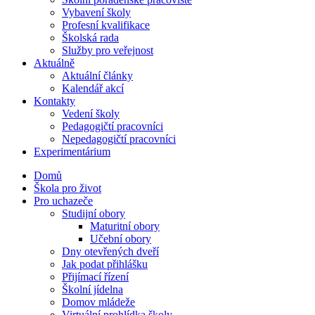
Vybavení školy
Profesní kvalifikace
Školská rada
Služby pro veřejnost
Aktuálně
Aktuální články
Kalendář akcí
Kontakty
Vedení školy
Pedagogičtí pracovníci
Nepedagogičtí pracovníci
Experimentárium
Domů
Škola pro život
Pro uchazeče
Studijní obory
Maturitní obory
Učební obory
Dny otevřených dveří
Jak podat přihlášku
Přijímací řízení
Školní jídelna
Domov mládeže
Virtuální prohlídka školy