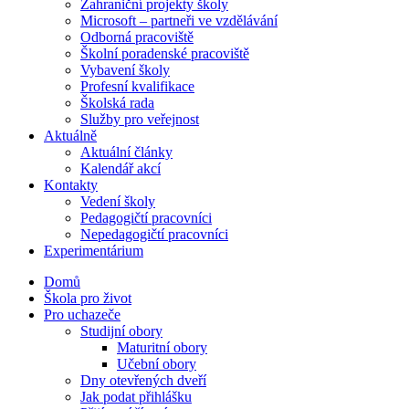
Zahraniční projekty školy
Microsoft – partneři ve vzdělávání
Odborná pracoviště
Školní poradenské pracoviště
Vybavení školy
Profesní kvalifikace
Školská rada
Služby pro veřejnost
Aktuálně
Aktuální články
Kalendář akcí
Kontakty
Vedení školy
Pedagogičtí pracovníci
Nepedagogičtí pracovníci
Experimentárium
Domů
Škola pro život
Pro uchazeče
Studijní obory
Maturitní obory
Učební obory
Dny otevřených dveří
Jak podat přihlášku