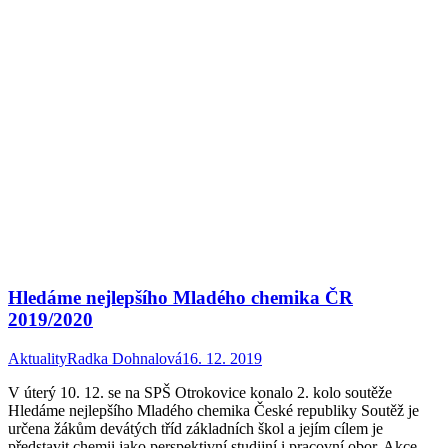
Hledáme nejlepšího Mladého chemika ČR
2019/2020
Aktuality
Radka Dohnalová
16. 12. 2019
V úterý 10. 12. se na SPŠ Otrokovice konalo 2. kolo soutěže
Hledáme nejlepšího Mladého chemika České republiky Soutěž je
určena žákům devátých tříd základních škol a jejím cílem je
představit chemii jako perspektivní studijní i pracovní obor. Akce