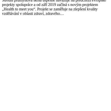
Střední průmyslová škola úspěšně navazuje na předchozí evropské
projekty spolupráce a od září 2019 začíná s novým projektem
„Health to meet you“. Projekt se zaměřuje na zlepšení kvality
vzdělávání v oblasti zdraví, zdravého…