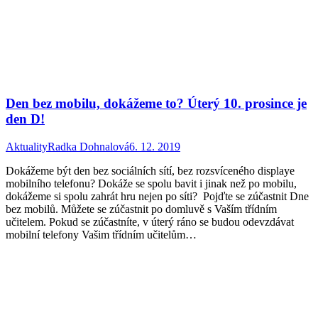
Den bez mobilu, dokážeme to? Úterý 10. prosince je
den D!
Aktuality
Radka Dohnalová
6. 12. 2019
Dokážeme být den bez sociálních sítí, bez rozsvíceného displaye
mobilního telefonu? Dokáže se spolu bavit i jinak než po mobilu,
dokážeme si spolu zahrát hru nejen po síti? Pojďte se zúčastnit Dne
bez mobilů. Můžete se zúčastnit po domluvě s Vaším třídním
učitelem. Pokud se zúčastníte, v úterý ráno se budou odevzdávat
mobilní telefony Vašim třídním učitelům…