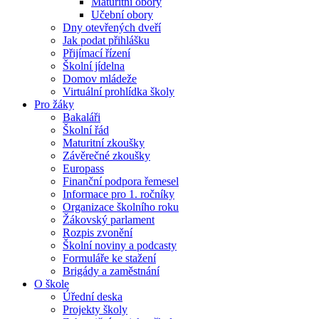
Maturitní obory
Učební obory
Dny otevřených dveří
Jak podat přihlášku
Přijímací řízení
Školní jídelna
Domov mládeže
Virtuální prohlídka školy
Pro žáky
Bakaláři
Školní řád
Maturitní zkoušky
Závěrečné zkoušky
Europass
Finanční podpora řemesel
Informace pro 1. ročníky
Organizace školního roku
Žákovský parlament
Rozpis zvonění
Školní noviny a podcasty
Formuláře ke stažení
Brigády a zaměstnání
O škole
Úřední deska
Projekty školy