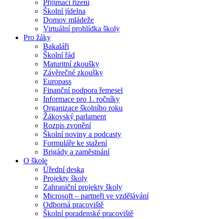
Přijímací řízení
Školní jídelna
Domov mládeže
Virtuální prohlídka školy
Pro žáky
Bakaláři
Školní řád
Maturitní zkoušky
Závěrečné zkoušky
Europass
Finanční podpora řemesel
Informace pro 1. ročníky
Organizace školního roku
Žákovský parlament
Rozpis zvonění
Školní noviny a podcasty
Formuláře ke stažení
Brigády a zaměstnání
O škole
Úřední deska
Projekty školy
Zahraniční projekty školy
Microsoft – partneři ve vzdělávání
Odborná pracoviště
Školní poradenské pracoviště