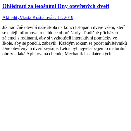
Ohlédnutí za letošními Dny otevřených dveří
Aktuality
Vlasta Koštiálová
2. 12. 2019
Již tradičně otevírá naše škola na konci listopadu dveře všem, kteří
se chtějí informovat o nabídce oborů školy. Tradičně přicházejí
zájemci s rodinami, aby si vyzkoušeli interaktivní pomůcky ve
škole, aby se poučili, zabavili. Každým rokem se počet návštěvníků
Dne otevřených dveří zvyšuje. Letos byl největší zájem o maturitní
obory – láká Aplikovaná chemie, Mechanik instalatérských…