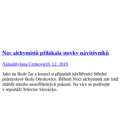
Noc alchymistů přilákala stovky návštěvníků
Aktuality
Jana Cenková
18. 12. 2019
Jako na škole čar a kouzel si připadali návštěvníci Střední
průmyslové školy Otrokovice. Během Noci alchymistů zde totiž
zhlédli mnoho neuvěřitelných pokusů. Na více se podívejte
v reportáži Televize Slovácko.