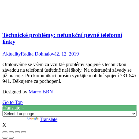
Technické problémy: nefunkční pevné telefonní
linky
Aktuality
Radka Dohnalová
2. 12. 2019
Omlouváme se všem za vzniklé problémy spojené s technickou
závadou na telefonní ústředně naší školy. Na odstranění závady se
již pracuje. Pro komunikaci prosím využijte mobilní spojení 731 645
941. Děkujeme za pochopení.
Designed by
Marco BBN
Go to Top
Translate »
Powered by
Translate
X