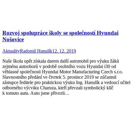
Rozvoj spolupráce školy se společností Hyundai
Nošovice
Aktuality
Radomil Hanulík
12. 12. 2019
Naše škola opět získala darem další automobil pro výuku žáků
zejména autooborů v podobě osobního vozu Hyundai i30 od
věhlasné společnosti Hyundai Motor Manufacturing Czech s.r.o.
Slavnostního předání ve čtvrtek 5. prosince 2019 se zúčastnil
zástupce ředitele pro praktickou výuku Ing. Hanulík a vedoucí učitel
odborného výcviku Charuza, kteří převzali symbolický klíč
k tomuto autu. Auto jsme přivezli…