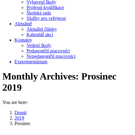
Vybavení školy
Profesní kvalifikace
Školská rada
Služby pro veřejnost
Aktuálně
Aktuální články
Kalendář akcí
Kontakty
Vedení školy
Pedagogičtí pracovníci
Nepedagogičtí pracovníci
Experimentárium
Monthly Archives:
Prosinec
2019
You are here:
Domů
2019
Prosinec