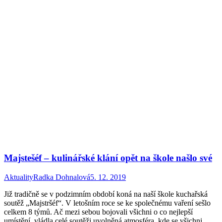
Majstešéf – kulinářské klání opět na škole našlo své
Aktuality
Radka Dohnalová
5. 12. 2019
Již tradičně se v podzimním období koná na naší škole kuchařská
soutěž „Majstršéf“. V letošním roce se ke společnému vaření sešlo
celkem 8 týmů. Ač mezi sebou bojovali všichni o co nejlepší
umístění, vládla celé soutěži uvolněná atmosféra, kde se všichni