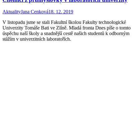
Aktuality
Jana Cenková
18. 12. 2019
V listopadu jsme se stali Fakultní školou Fakulty technologické
Univerzity Tomáše Bati ve Zlíně. Mladá fronta Dnes píše o tomto
úspěchu naší školy a snadnější cestě našich studentů k odborným
stážím v univerzitních laboratořích.