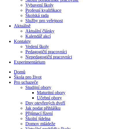
Vybavení školy
Profesní kvalifikace
Školská rada
Služby pro veřejnost
Aktuálně
Aktuální články
Kalendář akcí
Kontakty
Vedení školy
Pedagogičtí pracovníci
Nepedagogičtí pracovníci
Experimentárium
Domů
Škola pro život
Pro uchazeče
Studijní obory
Maturitní obory
Učební obory
Dny otevřených dveří
Jak podat přihlášku
Přijímací řízení
Školní jídelna
Domov mládeže
Virtuální prohlídka školy