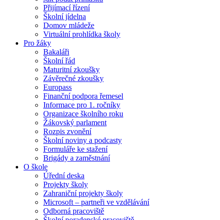
Přijímací řízení
Školní jídelna
Domov mládeže
Virtuální prohlídka školy
Pro žáky
Bakaláři
Školní řád
Maturitní zkoušky
Závěrečné zkoušky
Europass
Finanční podpora řemesel
Informace pro 1. ročníky
Organizace školního roku
Žákovský parlament
Rozpis zvonění
Školní noviny a podcasty
Formuláře ke stažení
Brigády a zaměstnání
O škole
Úřední deska
Projekty školy
Zahraniční projekty školy
Microsoft – partneři ve vzdělávání
Odborná pracoviště
Školní poradenské pracoviště