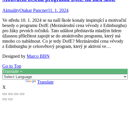
Aktuality
Otakar Pancner
11. 1. 2024
Ve středu 10. 1. 2024 se na naší škole konaly inspirující a motivační
besedy o programu DofE (Mezinárodní cena vévody z Edinburghu)
pro žáky prvních ročníků. Tato událost představila mladým lidem
úžasnou příležitost zapojit se do atraktivního programu, který má
mnoho co nabídnout. Co je tedy DofE? Mezinárodní cena vévody
z Edinburghu je celosvětový program, který je aktivní ve…
Designed by
Marco BBN
Go to Top
Translate »
Powered by
Translate
X