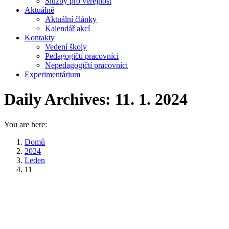
Služby pro veřejnost
Aktuálně
Aktuální články
Kalendář akcí
Kontakty
Vedení školy
Pedagogičtí pracovníci
Nepedagogičtí pracovníci
Experimentárium
Daily Archives:
11. 1. 2024
You are here:
Domů
2024
Leden
11