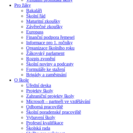
Pro žáky
Bakaláři
Školní řád
Maturitní zkoušky
Závěrečné zkoušky
Europass
Finanční podpora řemesel
Informace pro 1. ročníky
Organizace školního roku
Žákovský parlament
Rozpis zvonění
Školní noviny a podcasty
Formuláře ke stažení
Brigády a zaměstnání
O škole
Úřední deska
Projekty školy
Zahraniční projekty školy
Microsoft – partneři ve vzdělávání
Odborná pracoviště
Školní poradenské pracoviště
Vybavení školy
Profesní kvalifikace
Školská rada