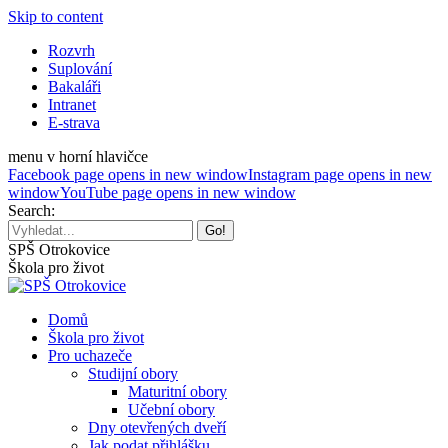
Skip to content
Rozvrh
Suplování
Bakaláři
Intranet
E-strava
menu v horní hlavičce
Facebook page opens in new window
Instagram page opens in new
window
YouTube page opens in new window
Search:
SPŠ Otrokovice
Škola pro život
Domů
Škola pro život
Pro uchazeče
Studijní obory
Maturitní obory
Učební obory
Dny otevřených dveří
Jak podat přihlášku