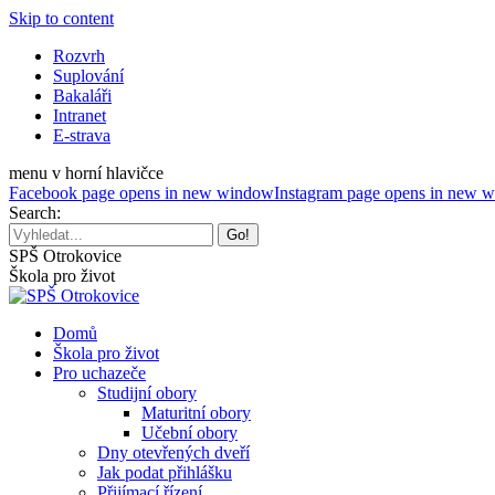
Skip to content
Rozvrh
Suplování
Bakaláři
Intranet
E-strava
menu v horní hlavičce
Facebook page opens in new window
Instagram page opens in new 
Search:
SPŠ Otrokovice
Škola pro život
Domů
Škola pro život
Pro uchazeče
Studijní obory
Maturitní obory
Učební obory
Dny otevřených dveří
Jak podat přihlášku
Přijímací řízení