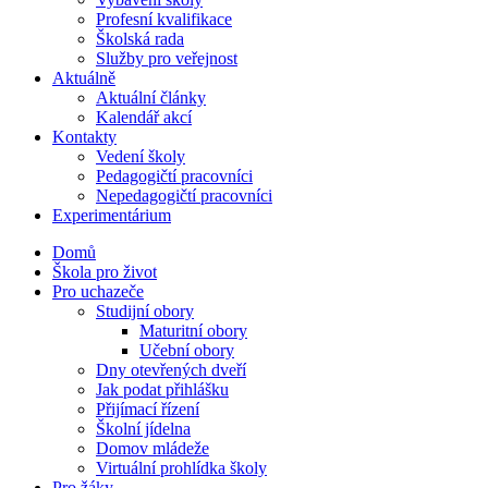
Profesní kvalifikace
Školská rada
Služby pro veřejnost
Aktuálně
Aktuální články
Kalendář akcí
Kontakty
Vedení školy
Pedagogičtí pracovníci
Nepedagogičtí pracovníci
Experimentárium
Domů
Škola pro život
Pro uchazeče
Studijní obory
Maturitní obory
Učební obory
Dny otevřených dveří
Jak podat přihlášku
Přijímací řízení
Školní jídelna
Domov mládeže
Virtuální prohlídka školy
Pro žáky