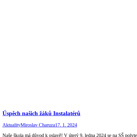
Úspěch našich žáků Instalatérů
Aktuality
Miroslav Charuza
17. 1. 2024
Naše škola má důvod k oslavě! V úterý 9. ledna 2024 se na SŠ polyte