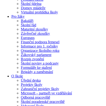
Školní jídelna
Domov mládeže
Virtuální prohlídka školy
Pro žáky
Bakaláři
Školní řád
Maturitní zkoušky
Závěrečné zkoušky
Europass
Finanční podpora řemesel
Informace pro 1. ročníky
Organizace školního roku
Žákovský parlament
Rozpis zvonění
Školní noviny a podcasty
Formuláře ke stažení
Brigády a zaměstnání
O škole
Úřední deska
Projekty školy
Zahraniční projekty školy
Microsoft – partneři ve vzdělávání
Odborná pracoviště
Školní poradenské pracoviště
Vybavení školy