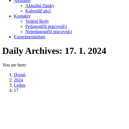
Aktuálně
Aktuální články
Kalendář akcí
Kontakty
Vedení školy
Pedagogičtí pracovníci
Nepedagogičtí pracovníci
Experimentárium
Daily Archives:
17. 1. 2024
You are here:
Domů
2024
Leden
17