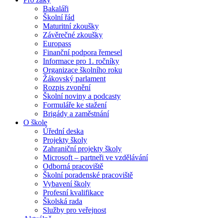
Bakaláři
Školní řád
Maturitní zkoušky
Závěrečné zkoušky
Europass
Finanční podpora řemesel
Informace pro 1. ročníky
Organizace školního roku
Žákovský parlament
Rozpis zvonění
Školní noviny a podcasty
Formuláře ke stažení
Brigády a zaměstnání
O škole
Úřední deska
Projekty školy
Zahraniční projekty školy
Microsoft – partneři ve vzdělávání
Odborná pracoviště
Školní poradenské pracoviště
Vybavení školy
Profesní kvalifikace
Školská rada
Služby pro veřejnost