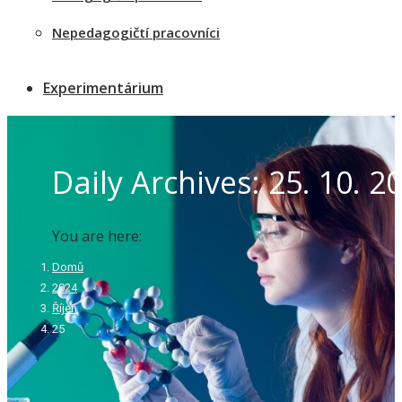
Nepedagogičtí pracovníci
Experimentárium
Daily Archives:
25. 10. 2
You are here:
Domů
2024
Říjen
25