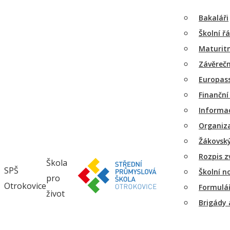
Bakaláři
Školní ř
Maturitn
Závěreč
Europas
Finanční
Informac
Organiza
Žákovsk
Rozpis z
Škola
SPŠ
Školní n
pro
Otrokovice
Formulář
život
Brigády