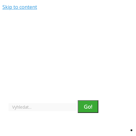
Skip to content
Rozvrh
Suplování
Bakaláři
Intranet
E-strava
menu v horní hlavičce
Facebook page opens in new window
Instagram
page opens in new window
YouTube page opens
in new window
Search: