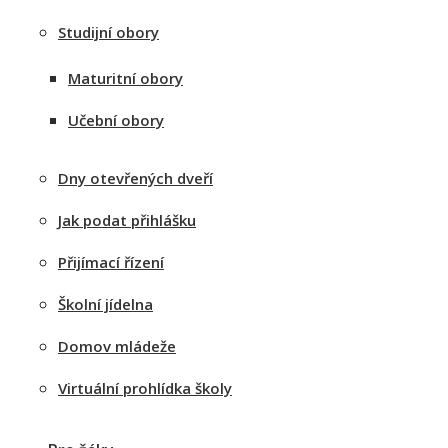
Studijní obory
Maturitní obory
Učební obory
Dny otevřených dveří
Jak podat přihlášku
Přijímací řízení
Školní jídelna
Domov mládeže
Virtuální prohlídka školy