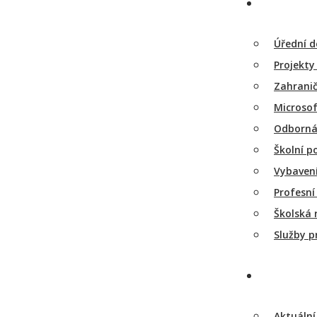
Úřední d
Projekty
Zahranič
Microsof
Odborná
Školní p
Vybavení
Profesní 
Školská 
Služby p
Aktuální