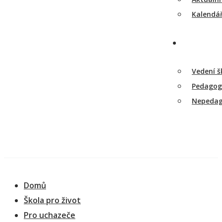
Kalendář
Vedení š
Pedagogi
Nepedago
Domů
Škola pro život
Pro uchazeče