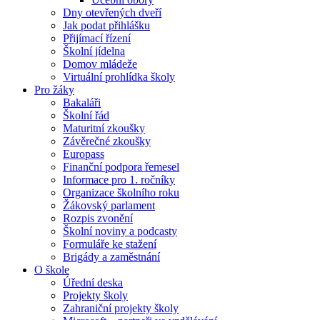
Dny otevřených dveří
Jak podat přihlášku
Přijímací řízení
Školní jídelna
Domov mládeže
Virtuální prohlídka školy
Pro žáky
Bakaláři
Školní řád
Maturitní zkoušky
Závěrečné zkoušky
Europass
Finanční podpora řemesel
Informace pro 1. ročníky
Organizace školního roku
Žákovský parlament
Rozpis zvonění
Školní noviny a podcasty
Formuláře ke stažení
Brigády a zaměstnání
O škole
Úřední deska
Projekty školy
Zahraniční projekty školy