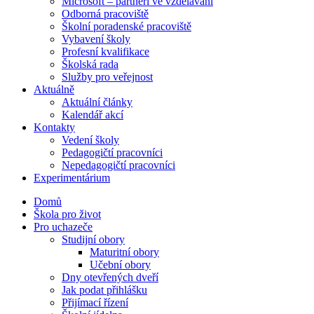
Microsoft – partneři ve vzdělávání
Odborná pracoviště
Školní poradenské pracoviště
Vybavení školy
Profesní kvalifikace
Školská rada
Služby pro veřejnost
Aktuálně
Aktuální články
Kalendář akcí
Kontakty
Vedení školy
Pedagogičtí pracovníci
Nepedagogičtí pracovníci
Experimentárium
Domů
Škola pro život
Pro uchazeče
Studijní obory
Maturitní obory
Učební obory
Dny otevřených dveří
Jak podat přihlášku
Přijímací řízení