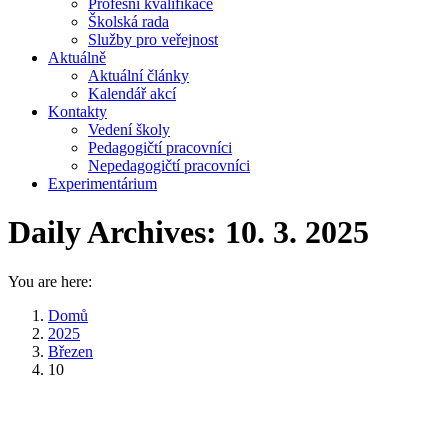
Profesní kvalifikace
Školská rada
Služby pro veřejnost
Aktuálně
Aktuální články
Kalendář akcí
Kontakty
Vedení školy
Pedagogičtí pracovníci
Nepedagogičtí pracovníci
Experimentárium
Daily Archives:
10. 3. 2025
You are here:
Domů
2025
Březen
10