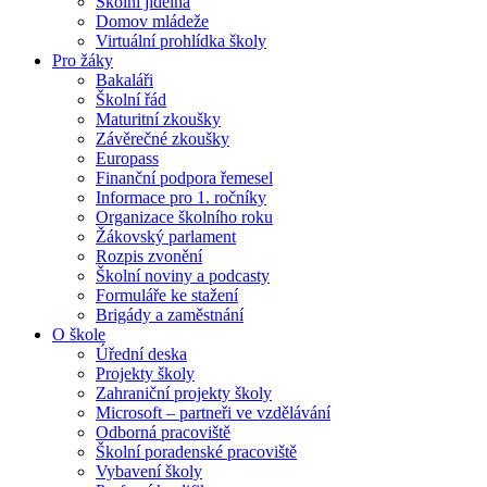
Školní jídelna
Domov mládeže
Virtuální prohlídka školy
Pro žáky
Bakaláři
Školní řád
Maturitní zkoušky
Závěrečné zkoušky
Europass
Finanční podpora řemesel
Informace pro 1. ročníky
Organizace školního roku
Žákovský parlament
Rozpis zvonění
Školní noviny a podcasty
Formuláře ke stažení
Brigády a zaměstnání
O škole
Úřední deska
Projekty školy
Zahraniční projekty školy
Microsoft – partneři ve vzdělávání
Odborná pracoviště
Školní poradenské pracoviště
Vybavení školy