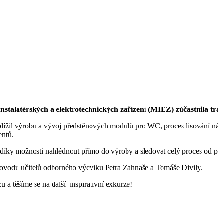
stalatérských a elektrotechnických zařízení (MIEZ) zúčastnila tra
iblížil výrobu a vývoj předstěnových modulů pro WC, proces lisování 
entů.
ké díky možnosti nahlédnout přímo do výroby a sledovat celý proces od 
ovodu učitelů odborného výcviku Petra Zahnaše a Tomáše Divily.
 a těšíme se na další inspirativní exkurze!