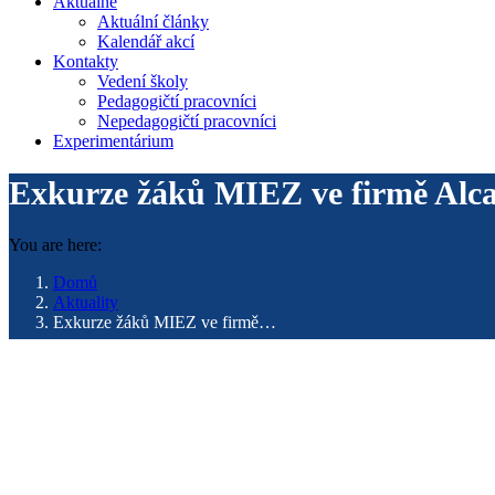
Aktuálně
Aktuální články
Kalendář akcí
Kontakty
Vedení školy
Pedagogičtí pracovníci
Nepedagogičtí pracovníci
Experimentárium
Exkurze žáků MIEZ ve firmě Alca
You are here:
Domů
Aktuality
Exkurze žáků MIEZ ve firmě…