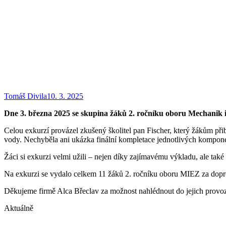
Tomáš Divila
10. 3. 2025
Dne 3. března 2025 se skupina žáků 2. ročníku oboru Mechanik in
Celou exkurzí provázel zkušený školitel pan Fischer, který žákům př
vody. Nechyběla ani ukázka finální kompletace jednotlivých kompon
Žáci si exkurzi velmi užili – nejen díky zajímavému výkladu, ale ta
Na exkurzi se vydalo celkem 11 žáků 2. ročníku oboru MIEZ za dopr
Děkujeme firmě Alca Břeclav za možnost nahlédnout do jejich provozu
Aktuálně