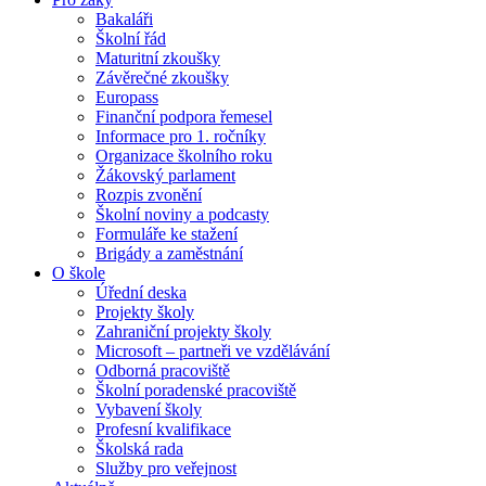
Bakaláři
Školní řád
Maturitní zkoušky
Závěrečné zkoušky
Europass
Finanční podpora řemesel
Informace pro 1. ročníky
Organizace školního roku
Žákovský parlament
Rozpis zvonění
Školní noviny a podcasty
Formuláře ke stažení
Brigády a zaměstnání
O škole
Úřední deska
Projekty školy
Zahraniční projekty školy
Microsoft – partneři ve vzdělávání
Odborná pracoviště
Školní poradenské pracoviště
Vybavení školy
Profesní kvalifikace
Školská rada
Služby pro veřejnost