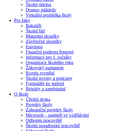
Školní jídelna
Domov mládeže
Virtuální prohlídka školy
Pro žáky
Bakaláři
Školní řád
Maturitní zkoušky
Závěrečné zkoušky
Europass
Finanční podpora řemesel
Informace pro 1. ročníky
Organizace školního roku
Žákovský parlament
Rozpis zvonění
Školní noviny a podcasty
Formuláře ke stažení
Brigády a zaměstnání
O škole
Úřední deska
Projekty školy
Zahraniční projekty školy
Microsoft – partneři ve vzdělávání
Odborná pracoviště
Školní poradenské pracoviště
Vybavení školy