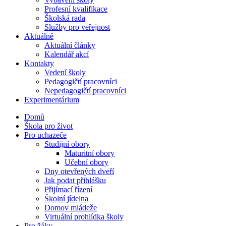
Profesní kvalifikace
Školská rada
Služby pro veřejnost
Aktuálně
Aktuální články
Kalendář akcí
Kontakty
Vedení školy
Pedagogičtí pracovníci
Nepedagogičtí pracovníci
Experimentárium
Domů
Škola pro život
Pro uchazeče
Studijní obory
Maturitní obory
Učební obory
Dny otevřených dveří
Jak podat přihlášku
Přijímací řízení
Školní jídelna
Domov mládeže
Virtuální prohlídka školy
Pro žáky