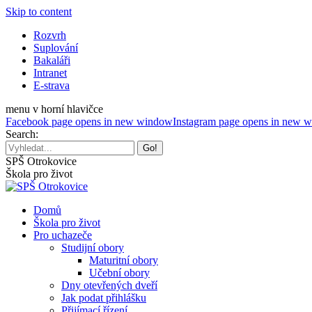
Skip to content
Rozvrh
Suplování
Bakaláři
Intranet
E-strava
menu v horní hlavičce
Facebook page opens in new window
Instagram page opens in new 
Search:
SPŠ Otrokovice
Škola pro život
Domů
Škola pro život
Pro uchazeče
Studijní obory
Maturitní obory
Učební obory
Dny otevřených dveří
Jak podat přihlášku
Přijímací řízení