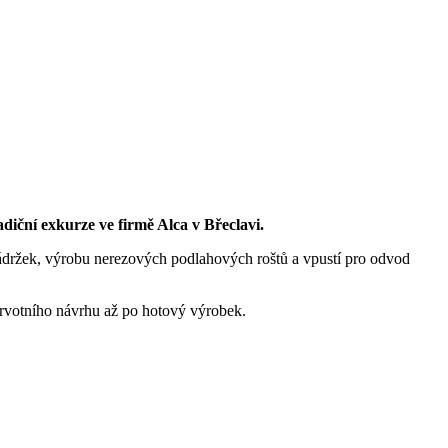
diční exkurze ve firmě Alca v Břeclavi.
nádržek, výrobu nerezových podlahových roštů a vpustí pro odvod
prvotního návrhu až po hotový výrobek.