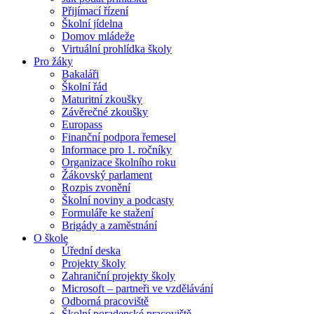
Přijímací řízení
Školní jídelna
Domov mládeže
Virtuální prohlídka školy
Pro žáky
Bakaláři
Školní řád
Maturitní zkoušky
Závěrečné zkoušky
Europass
Finanční podpora řemesel
Informace pro 1. ročníky
Organizace školního roku
Žákovský parlament
Rozpis zvonění
Školní noviny a podcasty
Formuláře ke stažení
Brigády a zaměstnání
O škole
Úřední deska
Projekty školy
Zahraniční projekty školy
Microsoft – partneři ve vzdělávání
Odborná pracoviště
Školní poradenské pracoviště