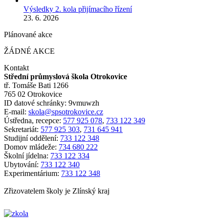
Výsledky 2. kola přijímacího řízení
23. 6. 2026
Plánované akce
ŽÁDNÉ AKCE
Kontakt
Střední průmyslová škola Otrokovice
tř. Tomáše Bati 1266
765 02 Otrokovice
ID datové schránky: 9vmuwzh
E-mail:
skola@spsotrokovice.cz
Ústředna, recepce:
577 925 078
,
733 122 349
Sekretariát:
577 925 303
,
731 645 941
Studijní oddělení:
733 122 348
Domov mládeže:
734 680 222
Školní jídelna:
733 122 334
Ubytování:
733 122 340
Experimentárium:
733 122 348
Zřizovatelem školy je Zlínský kraj