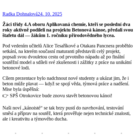
Radka Dohnalová
24. 10. 2025
Žáci třídy 4.A oboru Aplikovaná chemie, kteří se poslední dva
roky aktivně podíleli na projektu Betonová kánoe, předali svou
štafetu dál — žákům 1. ročníku přírodovědného lycea.
Pod vedením učitelů Alice Tesaříkové a Otakara Pancnera proběhlo
setkání, na kterém současní maturanti představili celý projekt,
popsali svou dvouletou cestu od prvotního nápadu až po finální
soutěžní model a sdíleli své zkušenosti i zážitky z práce na unikátní
betonové lodi.
Cílem prezentace bylo nadchnout nové studenty a ukázat jim, že i
beton může plavat — když se spojí věda, týmová práce a nadšení.
Mise byla úspěšná:
👉 SPŠ Otrokovice bude znovu stavět betonovou kánoi!
Naši noví „kánoisté“ se tak brzy pustí do navrhování, testování
směsí a příprav na soutěž, která prověřuje nejen technické znalosti,
ale i kreativitu a týmového ducha.