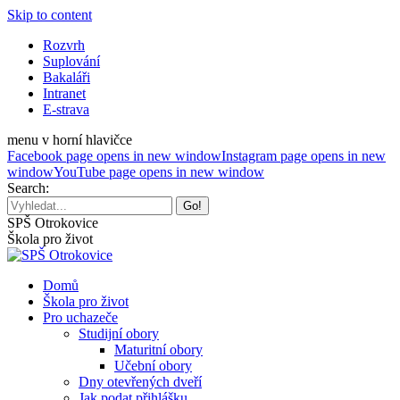
Skip to content
Rozvrh
Suplování
Bakaláři
Intranet
E-strava
menu v horní hlavičce
Facebook page opens in new window
Instagram page opens in new
window
YouTube page opens in new window
Search:
SPŠ Otrokovice
Škola pro život
Domů
Škola pro život
Pro uchazeče
Studijní obory
Maturitní obory
Učební obory
Dny otevřených dveří
Jak podat přihlášku