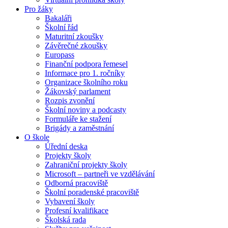
Pro žáky
Bakaláři
Školní řád
Maturitní zkoušky
Závěrečné zkoušky
Europass
Finanční podpora řemesel
Informace pro 1. ročníky
Organizace školního roku
Žákovský parlament
Rozpis zvonění
Školní noviny a podcasty
Formuláře ke stažení
Brigády a zaměstnání
O škole
Úřední deska
Projekty školy
Zahraniční projekty školy
Microsoft – partneři ve vzdělávání
Odborná pracoviště
Školní poradenské pracoviště
Vybavení školy
Profesní kvalifikace
Školská rada