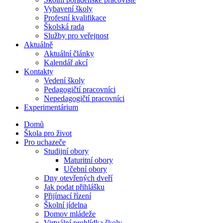
Vybavení školy
Profesní kvalifikace
Školská rada
Služby pro veřejnost
Aktuálně
Aktuální články
Kalendář akcí
Kontakty
Vedení školy
Pedagogičtí pracovníci
Nepedagogičtí pracovníci
Experimentárium
Domů
Škola pro život
Pro uchazeče
Studijní obory
Maturitní obory
Učební obory
Dny otevřených dveří
Jak podat přihlášku
Přijímací řízení
Školní jídelna
Domov mládeže
Virtuální prohlídka školy