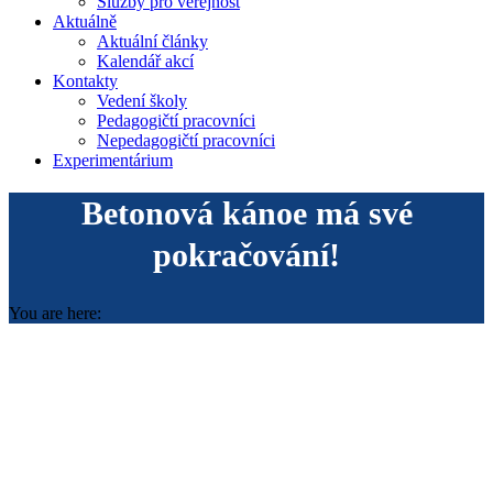
Služby pro veřejnost
Aktuálně
Aktuální články
Kalendář akcí
Kontakty
Vedení školy
Pedagogičtí pracovníci
Nepedagogičtí pracovníci
Experimentárium
Betonová kánoe má své
pokračování!
You are here: