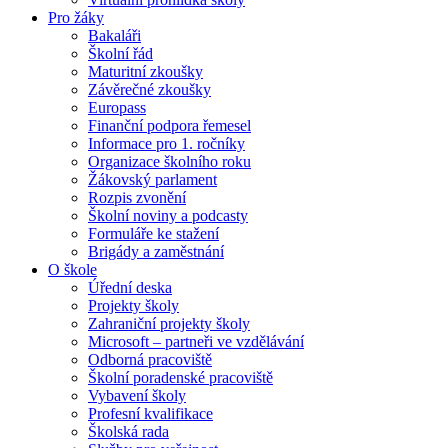
Pro žáky
Bakaláři
Školní řád
Maturitní zkoušky
Závěrečné zkoušky
Europass
Finanční podpora řemesel
Informace pro 1. ročníky
Organizace školního roku
Žákovský parlament
Rozpis zvonění
Školní noviny a podcasty
Formuláře ke stažení
Brigády a zaměstnání
O škole
Úřední deska
Projekty školy
Zahraniční projekty školy
Microsoft – partneři ve vzdělávání
Odborná pracoviště
Školní poradenské pracoviště
Vybavení školy
Profesní kvalifikace
Školská rada