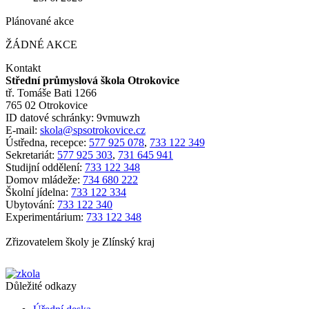
Plánované akce
ŽÁDNÉ AKCE
Kontakt
Střední průmyslová škola Otrokovice
tř. Tomáše Bati 1266
765 02 Otrokovice
ID datové schránky: 9vmuwzh
E-mail:
skola@spsotrokovice.cz
Ústředna, recepce:
577 925 078
,
733 122 349
Sekretariát:
577 925 303
,
731 645 941
Studijní oddělení:
733 122 348
Domov mládeže:
734 680 222
Školní jídelna:
733 122 334
Ubytování:
733 122 340
Experimentárium:
733 122 348
Zřizovatelem školy je Zlínský kraj
Důležité odkazy