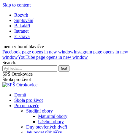
Skip to content
Rozvrh
Suplování
Bakaláři
Intranet
E-strava
menu v horní hlavičce
Facebook page opens in new window
Instagram page opens in new
window
YouTube page opens in new window
Search:
SPŠ Otrokovice
Škola pro život
Domů
Škola pro život
Pro uchazeče
Studijní obory
Maturitní obory
Učební obory
Dny otevřených dveří
Jak podat přihlášku