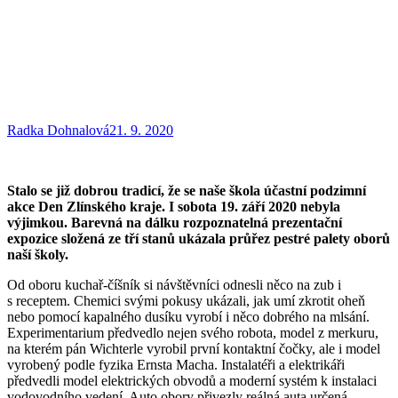
Radka Dohnalová
21. 9. 2020
Stalo se již dobrou tradicí, že se naše škola účastní podzimní
akce Den Zlínského kraje. I sobota 19. září 2020 nebyla
výjimkou. Barevná na dálku rozpoznatelná prezentační
expozice složená ze tří stanů ukázala průřez pestré palety oborů
naší školy.
Od oboru kuchař-číšník si návštěvníci odnesli něco na zub i
s receptem. Chemici svými pokusy ukázali, jak umí zkrotit oheň
nebo pomocí kapalného dusíku vyrobí i něco dobrého na mlsání.
Experimentarium předvedlo nejen svého robota, model z merkuru,
na kterém pán Wichterle vyrobil první kontaktní čočky, ale i model
vyrobený podle fyzika Ernsta Macha. Instalatéři a elektrikáři
předvedli model elektrických obvodů a moderní systém k instalaci
vodovodního vedení. Auto obory přivezly reálná auta určená