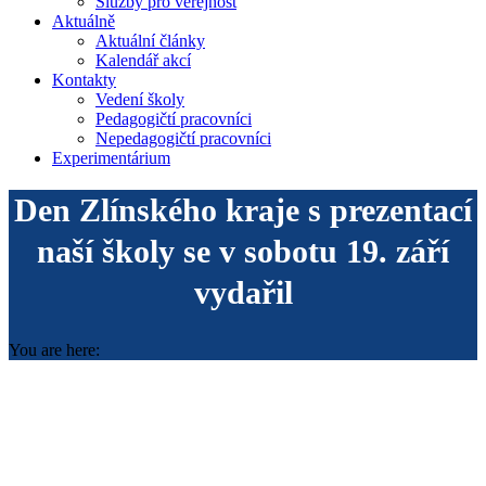
Služby pro veřejnost
Aktuálně
Aktuální články
Kalendář akcí
Kontakty
Vedení školy
Pedagogičtí pracovníci
Nepedagogičtí pracovníci
Experimentárium
Den Zlínského kraje s prezentací
naší školy se v sobotu 19. září
vydařil
You are here: