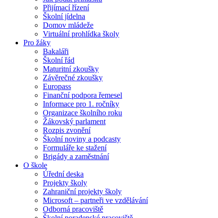
Přijímací řízení
Školní jídelna
Domov mládeže
Virtuální prohlídka školy
Pro žáky
Bakaláři
Školní řád
Maturitní zkoušky
Závěrečné zkoušky
Europass
Finanční podpora řemesel
Informace pro 1. ročníky
Organizace školního roku
Žákovský parlament
Rozpis zvonění
Školní noviny a podcasty
Formuláře ke stažení
Brigády a zaměstnání
O škole
Úřední deska
Projekty školy
Zahraniční projekty školy
Microsoft – partneři ve vzdělávání
Odborná pracoviště
Školní poradenské pracoviště