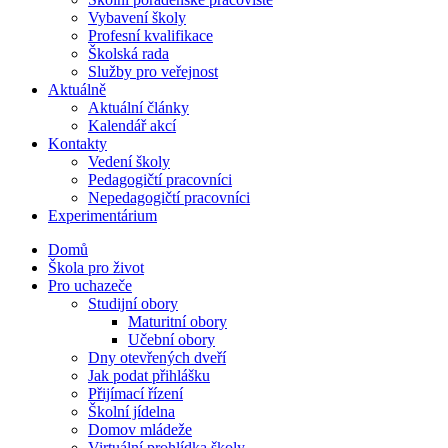
Vybavení školy
Profesní kvalifikace
Školská rada
Služby pro veřejnost
Aktuálně
Aktuální články
Kalendář akcí
Kontakty
Vedení školy
Pedagogičtí pracovníci
Nepedagogičtí pracovníci
Experimentárium
Domů
Škola pro život
Pro uchazeče
Studijní obory
Maturitní obory
Učební obory
Dny otevřených dveří
Jak podat přihlášku
Přijímací řízení
Školní jídelna
Domov mládeže
Virtuální prohlídka školy