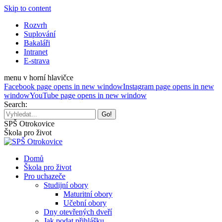
Skip to content
Rozvrh
Suplování
Bakaláři
Intranet
E-strava
menu v horní hlavičce
Facebook page opens in new window
Instagram page opens in new
window
YouTube page opens in new window
Search:
SPŠ Otrokovice
Škola pro život
Domů
Škola pro život
Pro uchazeče
Studijní obory
Maturitní obory
Učební obory
Dny otevřených dveří
Jak podat přihlášku