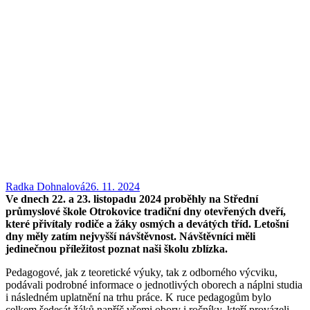
Radka Dohnalová
26. 11. 2024
Ve dnech 22. a 23. listopadu 2024 proběhly na Střední
průmyslové škole Otrokovice tradiční dny otevřených dveří,
které přivítaly rodiče a žáky osmých a devátých tříd. Letošní
dny měly zatím nejvyšší návštěvnost. Návštěvníci měli
jedinečnou příležitost poznat naši školu zblízka.
Pedagogové, jak z teoretické výuky, tak z odborného výcviku,
podávali podrobné informace o jednotlivých oborech a náplni studia
i následném uplatnění na trhu práce. K ruce pedagogům bylo
celkem šedesát žáků napříč všemi obory i ročníky, kteří provázeli