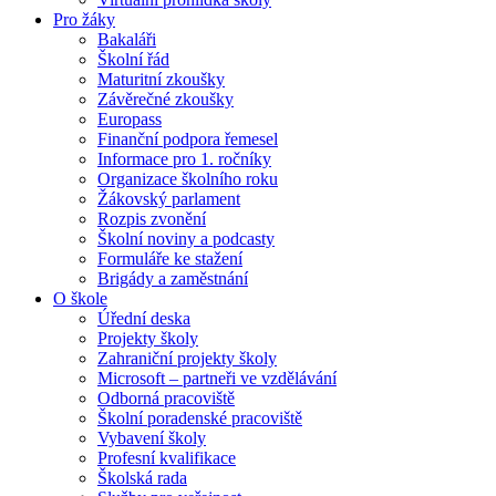
Pro žáky
Bakaláři
Školní řád
Maturitní zkoušky
Závěrečné zkoušky
Europass
Finanční podpora řemesel
Informace pro 1. ročníky
Organizace školního roku
Žákovský parlament
Rozpis zvonění
Školní noviny a podcasty
Formuláře ke stažení
Brigády a zaměstnání
O škole
Úřední deska
Projekty školy
Zahraniční projekty školy
Microsoft – partneři ve vzdělávání
Odborná pracoviště
Školní poradenské pracoviště
Vybavení školy
Profesní kvalifikace
Školská rada