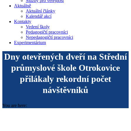
Služby pro veřejnost
Aktuálně
Aktuální články
Kalendář akcí
Kontakty
Vedení školy
Pedagogičtí pracovníci
Nepedagogičtí pracovníci
Experimentárium
Dny otevřených dveří na Střední
průmyslové škole Otrokovice
přilákaly rekordní počet
návštěvníků
You are here: