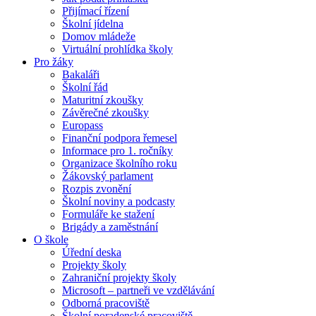
Přijímací řízení
Školní jídelna
Domov mládeže
Virtuální prohlídka školy
Pro žáky
Bakaláři
Školní řád
Maturitní zkoušky
Závěrečné zkoušky
Europass
Finanční podpora řemesel
Informace pro 1. ročníky
Organizace školního roku
Žákovský parlament
Rozpis zvonění
Školní noviny a podcasty
Formuláře ke stažení
Brigády a zaměstnání
O škole
Úřední deska
Projekty školy
Zahraniční projekty školy
Microsoft – partneři ve vzdělávání
Odborná pracoviště
Školní poradenské pracoviště