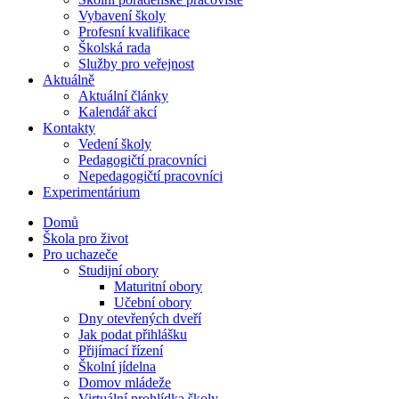
Vybavení školy
Profesní kvalifikace
Školská rada
Služby pro veřejnost
Aktuálně
Aktuální články
Kalendář akcí
Kontakty
Vedení školy
Pedagogičtí pracovníci
Nepedagogičtí pracovníci
Experimentárium
Domů
Škola pro život
Pro uchazeče
Studijní obory
Maturitní obory
Učební obory
Dny otevřených dveří
Jak podat přihlášku
Přijímací řízení
Školní jídelna
Domov mládeže
Virtuální prohlídka školy