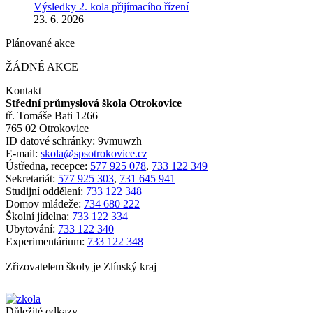
Výsledky 2. kola přijímacího řízení
23. 6. 2026
Plánované akce
ŽÁDNÉ AKCE
Kontakt
Střední průmyslová škola Otrokovice
tř. Tomáše Bati 1266
765 02 Otrokovice
ID datové schránky: 9vmuwzh
E-mail:
skola@spsotrokovice.cz
Ústředna, recepce:
577 925 078
,
733 122 349
Sekretariát:
577 925 303
,
731 645 941
Studijní oddělení:
733 122 348
Domov mládeže:
734 680 222
Školní jídelna:
733 122 334
Ubytování:
733 122 340
Experimentárium:
733 122 348
Zřizovatelem školy je Zlínský kraj
Důležité odkazy