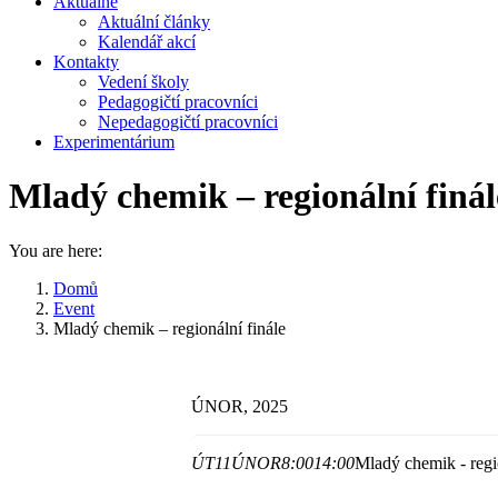
Aktuálně
Aktuální články
Kalendář akcí
Kontakty
Vedení školy
Pedagogičtí pracovníci
Nepedagogičtí pracovníci
Experimentárium
Mladý chemik – regionální finál
You are here:
Domů
Event
Mladý chemik – regionální finále
ÚNOR, 2025
ÚT
11
ÚNOR
8:00
14:00
Mladý chemik - regio