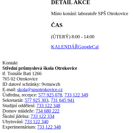
DETAIL AKCE
Místo konání: laboratoře SPŠ Otrokovice
ČAS
(ÚTERÝ) 8:00 - 14:00
KALENDÁŘ
GoogleCal
Kontakt
Střední průmyslová škola Otrokovice
tř. Tomáše Bati 1266
765 02 Otrokovice
ID datové schránky: 9vmuwzh
E-mail:
skola@spsotrokovice.cz
Ústředna, recepce:
577 925 078
,
733 122 349
Sekretariát:
577 925 303
,
731 645 941
Studijní oddělení:
733 122 348
Domov mládeže:
734 680 222
Školní jídelna:
733 122 334
Ubytování:
733 122 340
Experimentárium:
733 122 348