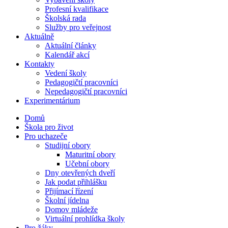
Profesní kvalifikace
Školská rada
Služby pro veřejnost
Aktuálně
Aktuální články
Kalendář akcí
Kontakty
Vedení školy
Pedagogičtí pracovníci
Nepedagogičtí pracovníci
Experimentárium
Domů
Škola pro život
Pro uchazeče
Studijní obory
Maturitní obory
Učební obory
Dny otevřených dveří
Jak podat přihlášku
Přijímací řízení
Školní jídelna
Domov mládeže
Virtuální prohlídka školy
Pro žáky