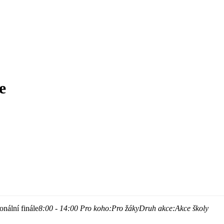
e
nální finále
8:00 - 14:00
Pro koho:
Pro žáky
Druh akce:
Akce školy