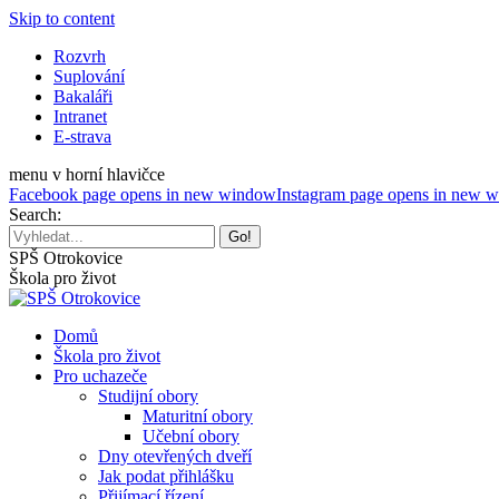
Skip to content
Rozvrh
Suplování
Bakaláři
Intranet
E-strava
menu v horní hlavičce
Facebook page opens in new window
Instagram page opens in new 
Search:
SPŠ Otrokovice
Škola pro život
Domů
Škola pro život
Pro uchazeče
Studijní obory
Maturitní obory
Učební obory
Dny otevřených dveří
Jak podat přihlášku
Přijímací řízení