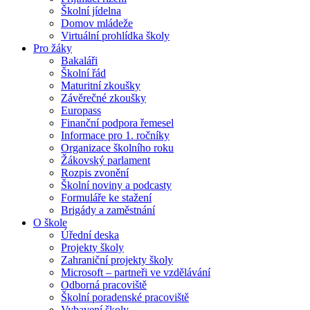
Školní jídelna
Domov mládeže
Virtuální prohlídka školy
Pro žáky
Bakaláři
Školní řád
Maturitní zkoušky
Závěrečné zkoušky
Europass
Finanční podpora řemesel
Informace pro 1. ročníky
Organizace školního roku
Žákovský parlament
Rozpis zvonění
Školní noviny a podcasty
Formuláře ke stažení
Brigády a zaměstnání
O škole
Úřední deska
Projekty školy
Zahraniční projekty školy
Microsoft – partneři ve vzdělávání
Odborná pracoviště
Školní poradenské pracoviště
Vybavení školy