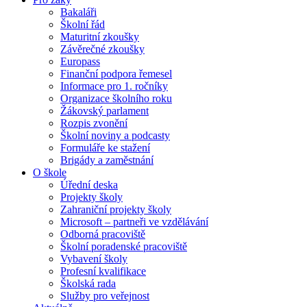
Bakaláři
Školní řád
Maturitní zkoušky
Závěrečné zkoušky
Europass
Finanční podpora řemesel
Informace pro 1. ročníky
Organizace školního roku
Žákovský parlament
Rozpis zvonění
Školní noviny a podcasty
Formuláře ke stažení
Brigády a zaměstnání
O škole
Úřední deska
Projekty školy
Zahraniční projekty školy
Microsoft – partneři ve vzdělávání
Odborná pracoviště
Školní poradenské pracoviště
Vybavení školy
Profesní kvalifikace
Školská rada
Služby pro veřejnost