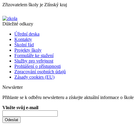
Zřizovatelem školy je Zlínský kraj
Důležité odkazy
Úřední deska
Kontakty
Školní řád
Projekty školy
Formuláře ke stažení
Služby pro veřejnost
Prohlášení o přístupnosti
Zpracování osobních údajů
Zásady cookies (EU)
Newsletter
Přihlaste se k odběru newsletteru a získejte aktuální informace o škole
Vložte svůj e-mail
Odeslat