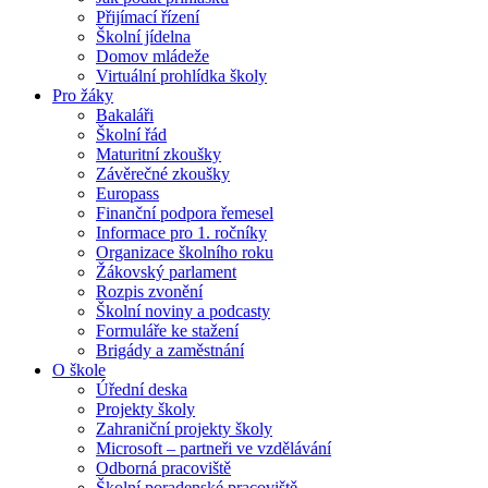
Přijímací řízení
Školní jídelna
Domov mládeže
Virtuální prohlídka školy
Pro žáky
Bakaláři
Školní řád
Maturitní zkoušky
Závěrečné zkoušky
Europass
Finanční podpora řemesel
Informace pro 1. ročníky
Organizace školního roku
Žákovský parlament
Rozpis zvonění
Školní noviny a podcasty
Formuláře ke stažení
Brigády a zaměstnání
O škole
Úřední deska
Projekty školy
Zahraniční projekty školy
Microsoft – partneři ve vzdělávání
Odborná pracoviště
Školní poradenské pracoviště