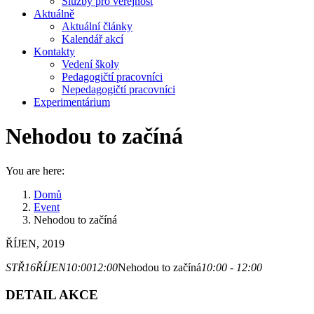
Služby pro veřejnost
Aktuálně
Aktuální články
Kalendář akcí
Kontakty
Vedení školy
Pedagogičtí pracovníci
Nepedagogičtí pracovníci
Experimentárium
Nehodou to začíná
You are here:
Domů
Event
Nehodou to začíná
ŘÍJEN, 2019
STŘ
16
ŘÍJEN
10:00
12:00
Nehodou to začíná
10:00 - 12:00
DETAIL AKCE