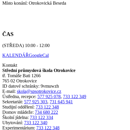
Místo konání: Otrokovická Beseda
ČAS
(STŘEDA) 10:00 - 12:00
KALENDÁŘ
GoogleCal
Kontakt
Střední průmyslová škola Otrokovice
tř. Tomáše Bati 1266
765 02 Otrokovice
ID datové schránky: 9vmuwzh
E-mail:
skola@spsotrokovice.cz
Ústředna, recepce:
577 925 078
,
733 122 349
Sekretariát:
577 925 303
,
731 645 941
Studijní oddělení:
733 122 348
Domov mládeže:
734 680 222
Školní jídelna:
733 122 334
Ubytování:
733 122 340
Experimentárium:
733 122 348