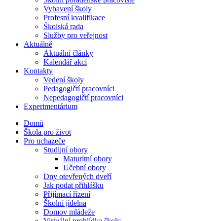
Vybavení školy
Profesní kvalifikace
Školská rada
Služby pro veřejnost
Aktuálně
Aktuální články
Kalendář akcí
Kontakty
Vedení školy
Pedagogičtí pracovníci
Nepedagogičtí pracovníci
Experimentárium
Domů
Škola pro život
Pro uchazeče
Studijní obory
Maturitní obory
Učební obory
Dny otevřených dveří
Jak podat přihlášku
Přijímací řízení
Školní jídelna
Domov mládeže
Virtuální prohlídka školy