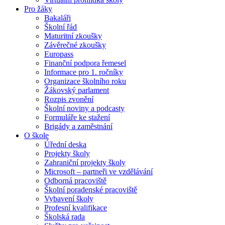
Pro žáky
Bakaláři
Školní řád
Maturitní zkoušky
Závěrečné zkoušky
Europass
Finanční podpora řemesel
Informace pro 1. ročníky
Organizace školního roku
Žákovský parlament
Rozpis zvonění
Školní noviny a podcasty
Formuláře ke stažení
Brigády a zaměstnání
O škole
Úřední deska
Projekty školy
Zahraniční projekty školy
Microsoft – partneři ve vzdělávání
Odborná pracoviště
Školní poradenské pracoviště
Vybavení školy
Profesní kvalifikace
Školská rada