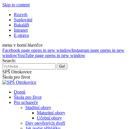
Skip to content
Rozvrh
Suplování
Bakaláři
Intranet
E-strava
menu v horní hlavičce
Facebook page opens in new window
Instagram page opens in new
window
YouTube page opens in new window
Search:
SPŠ Otrokovice
Škola pro život
Domů
Škola pro život
Pro uchazeče
Studijní obory
Maturitní obory
Učební obory
Dny otevřených dveří
Jak podat přihlášku