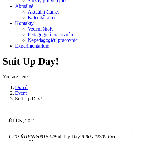
Služby pro veřejnost
Aktuálně
Aktuální články
Kalendář akcí
Kontakty
Vedení školy
Pedagogičtí pracovníci
Nepedagogičtí pracovníci
Experimentárium
Suit Up Day!
You are here:
Domů
Event
Suit Up Day!
ŘÍJEN, 2021
ÚT
19
ŘÍJEN
8:00
16:00
Suit Up Day!
8:00 - 16:00
Pro