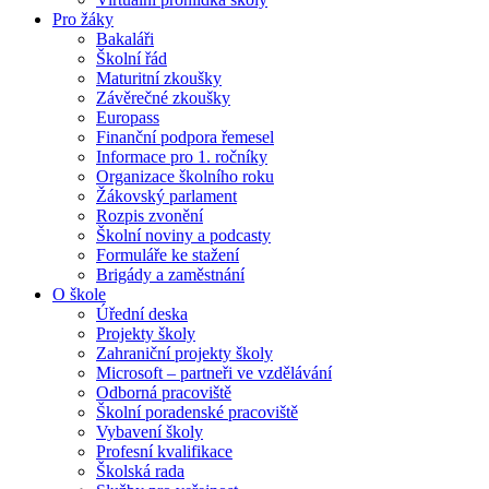
Pro žáky
Bakaláři
Školní řád
Maturitní zkoušky
Závěrečné zkoušky
Europass
Finanční podpora řemesel
Informace pro 1. ročníky
Organizace školního roku
Žákovský parlament
Rozpis zvonění
Školní noviny a podcasty
Formuláře ke stažení
Brigády a zaměstnání
O škole
Úřední deska
Projekty školy
Zahraniční projekty školy
Microsoft – partneři ve vzdělávání
Odborná pracoviště
Školní poradenské pracoviště
Vybavení školy
Profesní kvalifikace
Školská rada