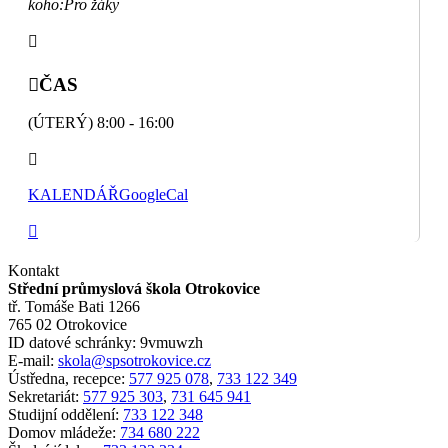
koho:
Pro žáky
ČAS
(ÚTERÝ) 8:00 - 16:00
KALENDÁŘ
GoogleCal
Kontakt
Střední průmyslová škola Otrokovice
tř. Tomáše Bati 1266
765 02 Otrokovice
ID datové schránky: 9vmuwzh
E-mail:
skola@spsotrokovice.cz
Ústředna, recepce:
577 925 078
,
733 122 349
Sekretariát:
577 925 303
,
731 645 941
Studijní oddělení:
733 122 348
Domov mládeže:
734 680 222