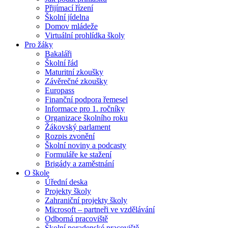
Přijímací řízení
Školní jídelna
Domov mládeže
Virtuální prohlídka školy
Pro žáky
Bakaláři
Školní řád
Maturitní zkoušky
Závěrečné zkoušky
Europass
Finanční podpora řemesel
Informace pro 1. ročníky
Organizace školního roku
Žákovský parlament
Rozpis zvonění
Školní noviny a podcasty
Formuláře ke stažení
Brigády a zaměstnání
O škole
Úřední deska
Projekty školy
Zahraniční projekty školy
Microsoft – partneři ve vzdělávání
Odborná pracoviště
Školní poradenské pracoviště