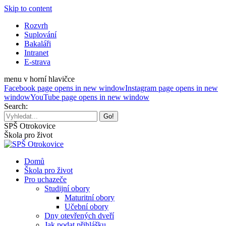
Skip to content
Rozvrh
Suplování
Bakaláři
Intranet
E-strava
menu v horní hlavičce
Facebook page opens in new window
Instagram page opens in new
window
YouTube page opens in new window
Search:
SPŠ Otrokovice
Škola pro život
Domů
Škola pro život
Pro uchazeče
Studijní obory
Maturitní obory
Učební obory
Dny otevřených dveří
Jak podat přihlášku