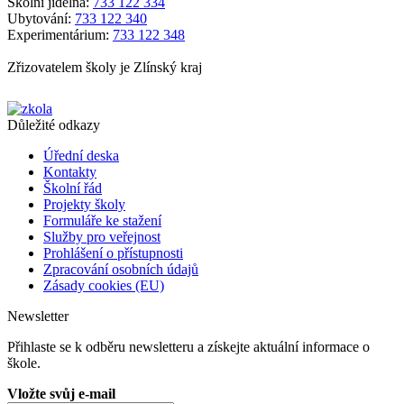
Školní jídelna:
733 122 334
Ubytování:
733 122 340
Experimentárium:
733 122 348
Zřizovatelem školy je Zlínský kraj
Důležité odkazy
Úřední deska
Kontakty
Školní řád
Projekty školy
Formuláře ke stažení
Služby pro veřejnost
Prohlášení o přístupnosti
Zpracování osobních údajů
Zásady cookies (EU)
Newsletter
Přihlaste se k odběru newsletteru a získejte aktuální informace o
škole.
Vložte svůj e-mail