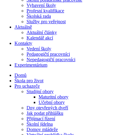
Vybavení školy
Profesní kvalifikace
Školská rada
Služby pro veřejnost
Aktuálně
Aktuální články
Kalendář akcí
Kontakty
Vedení školy
Pedagogičtí pracovníci
Nepedagogičtí pracovníci
Experimentárium
Domů
Škola pro život
Pro uchazeče
Studijní obory
Maturitní obory
Učební obory
Dny otevřených dveří
Jak podat přihlášku
Přijímací řízení
Školní jídelna
Domov mládeže
Virtuální prohlídka školy