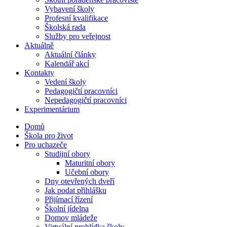
Vybavení školy
Profesní kvalifikace
Školská rada
Služby pro veřejnost
Aktuálně
Aktuální články
Kalendář akcí
Kontakty
Vedení školy
Pedagogičtí pracovníci
Nepedagogičtí pracovníci
Experimentárium
Domů
Škola pro život
Pro uchazeče
Studijní obory
Maturitní obory
Učební obory
Dny otevřených dveří
Jak podat přihlášku
Přijímací řízení
Školní jídelna
Domov mládeže
Virtuální prohlídka školy