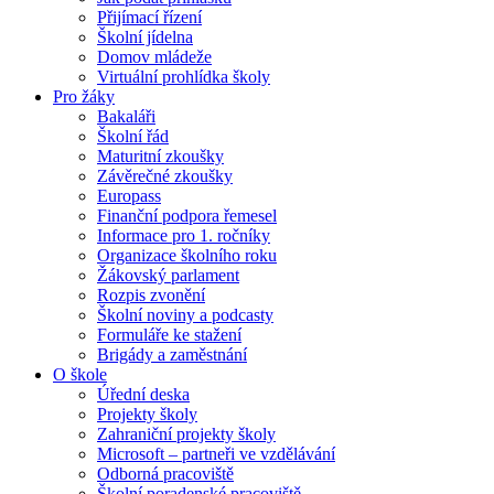
Přijímací řízení
Školní jídelna
Domov mládeže
Virtuální prohlídka školy
Pro žáky
Bakaláři
Školní řád
Maturitní zkoušky
Závěrečné zkoušky
Europass
Finanční podpora řemesel
Informace pro 1. ročníky
Organizace školního roku
Žákovský parlament
Rozpis zvonění
Školní noviny a podcasty
Formuláře ke stažení
Brigády a zaměstnání
O škole
Úřední deska
Projekty školy
Zahraniční projekty školy
Microsoft – partneři ve vzdělávání
Odborná pracoviště
Školní poradenské pracoviště