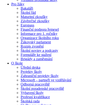
Pro žáky
Bakaláři
Školní řád
Maturitní zkoušky
Závěrečné zkoušky
Europass
Finanční podpora řemesel
Informace pro 1. ročníky
Organizace školního roku
Žákovský parlament
Rozpis zvonění
Školní noviny a podcasty
Formuláře ke stažení
Brigády a zaměstnání
O škole
Úřední deska
Projekty školy
Zahraniční projekty školy
Microsoft – partneři ve vzdělávání
Odborná pracoviště
Školní poradenské pracoviště
Vybavení školy
Profesní kvalifikace
Školská rada