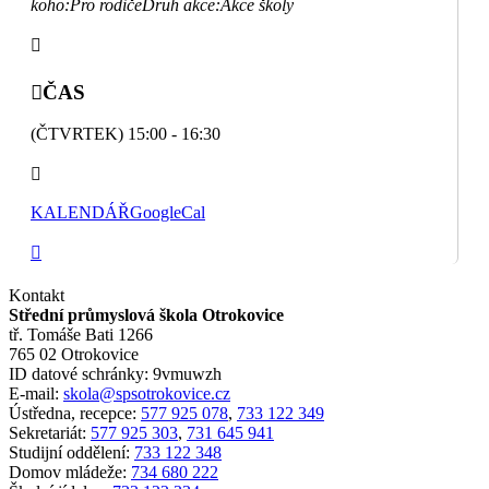
koho:
Pro rodiče
Druh akce:
Akce školy
ČAS
(ČTVRTEK) 15:00 - 16:30
KALENDÁŘ
GoogleCal
Kontakt
Střední průmyslová škola Otrokovice
tř. Tomáše Bati 1266
765 02 Otrokovice
ID datové schránky: 9vmuwzh
E-mail:
skola@spsotrokovice.cz
Ústředna, recepce:
577 925 078
,
733 122 349
Sekretariát:
577 925 303
,
731 645 941
Studijní oddělení:
733 122 348
Domov mládeže:
734 680 222