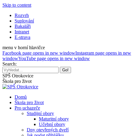
Skip to content
Rozvrh
Suplování
Bakaláři
Intranet
E-strava
menu v horní hlavičce
Facebook page opens in new window
Instagram page opens in new
window
YouTube page opens in new window
Search:
SPŠ Otrokovice
Škola pro život
Domů
Škola pro život
Pro uchazeče
Studijní obory
Maturitní obory
Učební obory
Dny otevřených dveří
Jak podat přihlášku