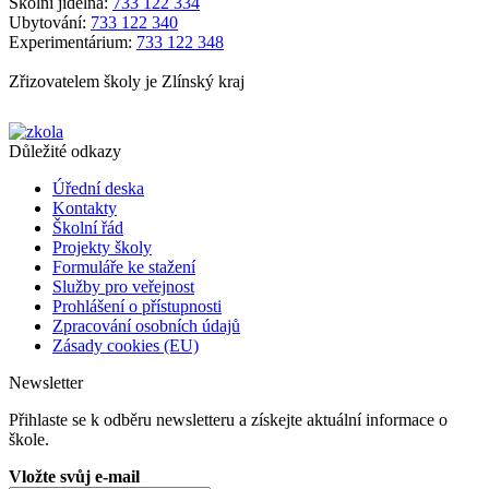
Školní jídelna:
733 122 334
Ubytování:
733 122 340
Experimentárium:
733 122 348
Zřizovatelem školy je Zlínský kraj
Důležité odkazy
Úřední deska
Kontakty
Školní řád
Projekty školy
Formuláře ke stažení
Služby pro veřejnost
Prohlášení o přístupnosti
Zpracování osobních údajů
Zásady cookies (EU)
Newsletter
Přihlaste se k odběru newsletteru a získejte aktuální informace o
škole.
Vložte svůj e-mail