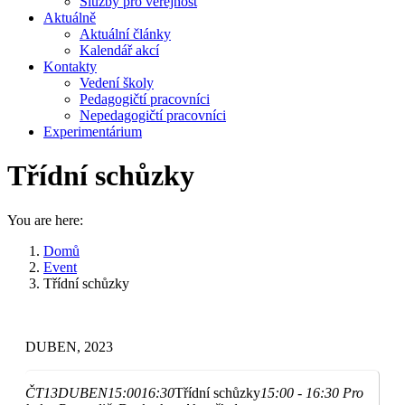
Služby pro veřejnost
Aktuálně
Aktuální články
Kalendář akcí
Kontakty
Vedení školy
Pedagogičtí pracovníci
Nepedagogičtí pracovníci
Experimentárium
Třídní schůzky
You are here:
Domů
Event
Třídní schůzky
DUBEN, 2023
ČT
13
DUBEN
15:00
16:30
Třídní schůzky
15:00 - 16:30
Pro