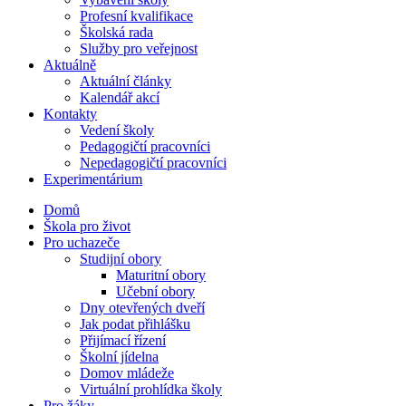
Profesní kvalifikace
Školská rada
Služby pro veřejnost
Aktuálně
Aktuální články
Kalendář akcí
Kontakty
Vedení školy
Pedagogičtí pracovníci
Nepedagogičtí pracovníci
Experimentárium
Domů
Škola pro život
Pro uchazeče
Studijní obory
Maturitní obory
Učební obory
Dny otevřených dveří
Jak podat přihlášku
Přijímací řízení
Školní jídelna
Domov mládeže
Virtuální prohlídka školy
Pro žáky