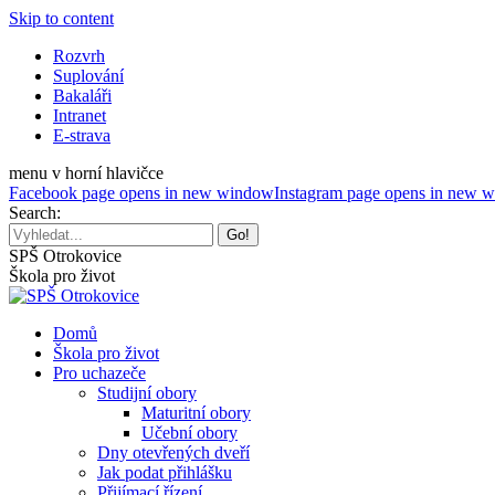
Skip to content
Rozvrh
Suplování
Bakaláři
Intranet
E-strava
menu v horní hlavičce
Facebook page opens in new window
Instagram page opens in new 
Search:
SPŠ Otrokovice
Škola pro život
Domů
Škola pro život
Pro uchazeče
Studijní obory
Maturitní obory
Učební obory
Dny otevřených dveří
Jak podat přihlášku
Přijímací řízení