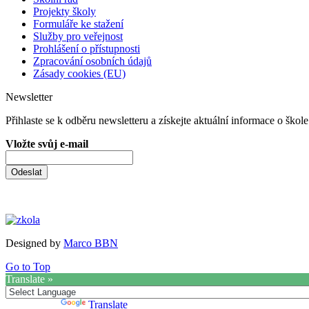
Projekty školy
Formuláře ke stažení
Služby pro veřejnost
Prohlášení o přístupnosti
Zpracování osobních údajů
Zásady cookies (EU)
Newsletter
Přihlaste se k odběru newsletteru a získejte aktuální informace o škole
Vložte svůj e-mail
Odeslat
Designed by
Marco BBN
Go to Top
Translate »
Powered by
Translate