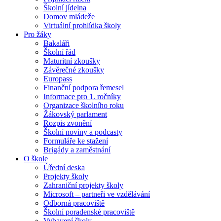
Školní jídelna
Domov mládeže
Virtuální prohlídka školy
Pro žáky
Bakaláři
Školní řád
Maturitní zkoušky
Závěrečné zkoušky
Europass
Finanční podpora řemesel
Informace pro 1. ročníky
Organizace školního roku
Žákovský parlament
Rozpis zvonění
Školní noviny a podcasty
Formuláře ke stažení
Brigády a zaměstnání
O škole
Úřední deska
Projekty školy
Zahraniční projekty školy
Microsoft – partneři ve vzdělávání
Odborná pracoviště
Školní poradenské pracoviště
Vybavení školy