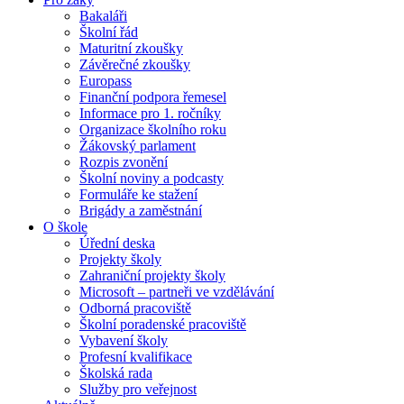
Bakaláři
Školní řád
Maturitní zkoušky
Závěrečné zkoušky
Europass
Finanční podpora řemesel
Informace pro 1. ročníky
Organizace školního roku
Žákovský parlament
Rozpis zvonění
Školní noviny a podcasty
Formuláře ke stažení
Brigády a zaměstnání
O škole
Úřední deska
Projekty školy
Zahraniční projekty školy
Microsoft – partneři ve vzdělávání
Odborná pracoviště
Školní poradenské pracoviště
Vybavení školy
Profesní kvalifikace
Školská rada
Služby pro veřejnost