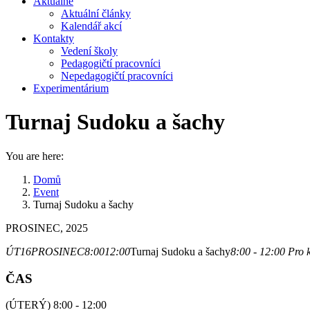
Aktuálně
Aktuální články
Kalendář akcí
Kontakty
Vedení školy
Pedagogičtí pracovníci
Nepedagogičtí pracovníci
Experimentárium
Turnaj Sudoku a šachy
You are here:
Domů
Event
Turnaj Sudoku a šachy
PROSINEC, 2025
ÚT
16
PROSINEC
8:00
12:00
Turnaj Sudoku a šachy
8:00 - 12:00
Pro 
ČAS
(ÚTERÝ) 8:00 - 12:00