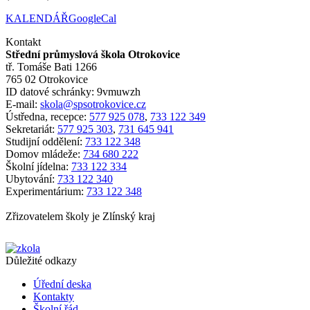
KALENDÁŘ
GoogleCal
Kontakt
Střední průmyslová škola Otrokovice
tř. Tomáše Bati 1266
765 02 Otrokovice
ID datové schránky: 9vmuwzh
E-mail:
skola@spsotrokovice.cz
Ústředna, recepce:
577 925 078
,
733 122 349
Sekretariát:
577 925 303
,
731 645 941
Studijní oddělení:
733 122 348
Domov mládeže:
734 680 222
Školní jídelna:
733 122 334
Ubytování:
733 122 340
Experimentárium:
733 122 348
Zřizovatelem školy je Zlínský kraj
Důležité odkazy
Úřední deska
Kontakty
Školní řád