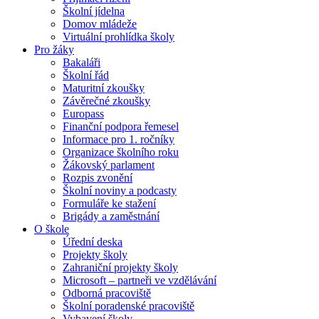
Školní jídelna
Domov mládeže
Virtuální prohlídka školy
Pro žáky
Bakaláři
Školní řád
Maturitní zkoušky
Závěrečné zkoušky
Europass
Finanční podpora řemesel
Informace pro 1. ročníky
Organizace školního roku
Žákovský parlament
Rozpis zvonění
Školní noviny a podcasty
Formuláře ke stažení
Brigády a zaměstnání
O škole
Úřední deska
Projekty školy
Zahraniční projekty školy
Microsoft – partneři ve vzdělávání
Odborná pracoviště
Školní poradenské pracoviště
Vybavení školy