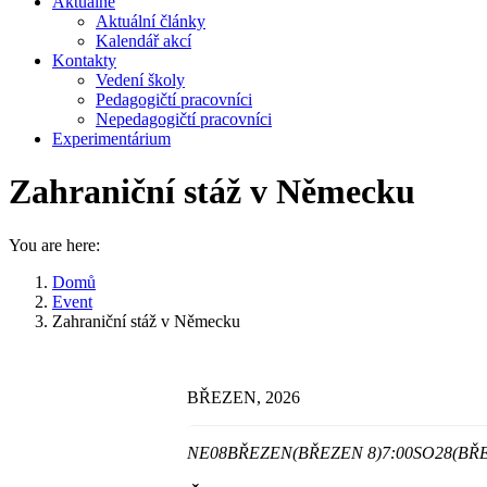
Aktuálně
Aktuální články
Kalendář akcí
Kontakty
Vedení školy
Pedagogičtí pracovníci
Nepedagogičtí pracovníci
Experimentárium
Zahraniční stáž v Německu
You are here:
Domů
Event
Zahraniční stáž v Německu
BŘEZEN, 2026
NE
08
BŘEZEN
(BŘEZEN 8)
7:00
SO
28
(BŘ