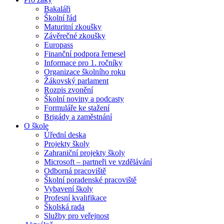
Bakaláři
Školní řád
Maturitní zkoušky
Závěrečné zkoušky
Europass
Finanční podpora řemesel
Informace pro 1. ročníky
Organizace školního roku
Žákovský parlament
Rozpis zvonění
Školní noviny a podcasty
Formuláře ke stažení
Brigády a zaměstnání
O škole
Úřední deska
Projekty školy
Zahraniční projekty školy
Microsoft – partneři ve vzdělávání
Odborná pracoviště
Školní poradenské pracoviště
Vybavení školy
Profesní kvalifikace
Školská rada
Služby pro veřejnost