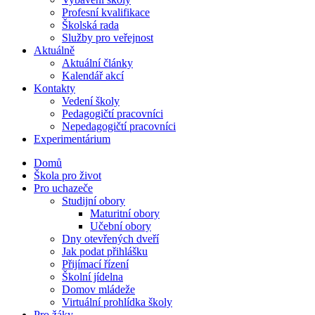
Profesní kvalifikace
Školská rada
Služby pro veřejnost
Aktuálně
Aktuální články
Kalendář akcí
Kontakty
Vedení školy
Pedagogičtí pracovníci
Nepedagogičtí pracovníci
Experimentárium
Domů
Škola pro život
Pro uchazeče
Studijní obory
Maturitní obory
Učební obory
Dny otevřených dveří
Jak podat přihlášku
Přijímací řízení
Školní jídelna
Domov mládeže
Virtuální prohlídka školy
Pro žáky