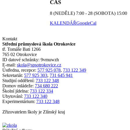
ČAS
8 (NEDĚLE) 7:00 - 28 (SOBOTA) 15:00
KALENDÁŘ
GoogleCal
Kontakt
Střední průmyslová škola Otrokovice
tř. Tomáše Bati 1266
765 02 Otrokovice
ID datové schránky: 9vmuwzh
E-mail:
skola@spsotrokovice.cz
Ústředna, recepce:
577 925 078
,
733 122 349
Sekretariát:
577 925 303
,
731 645 941
Studijní oddělení:
733 122 348
Domov mládeže:
734 680 222
Školní jídelna:
733 122 334
Ubytování:
733 122 340
Experimentárium:
733 122 348
Zřizovatelem školy je Zlínský kraj