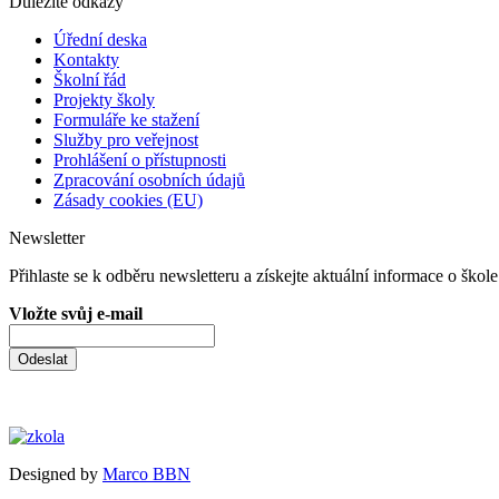
Důležité odkazy
Úřední deska
Kontakty
Školní řád
Projekty školy
Formuláře ke stažení
Služby pro veřejnost
Prohlášení o přístupnosti
Zpracování osobních údajů
Zásady cookies (EU)
Newsletter
Přihlaste se k odběru newsletteru a získejte aktuální informace o škole
Vložte svůj e-mail
Odeslat
Designed by
Marco BBN