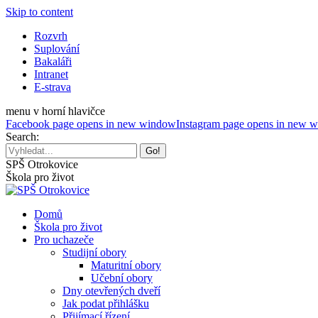
Skip to content
Rozvrh
Suplování
Bakaláři
Intranet
E-strava
menu v horní hlavičce
Facebook page opens in new window
Instagram page opens in new 
Search:
SPŠ Otrokovice
Škola pro život
Domů
Škola pro život
Pro uchazeče
Studijní obory
Maturitní obory
Učební obory
Dny otevřených dveří
Jak podat přihlášku
Přijímací řízení