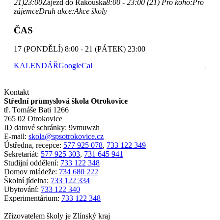
21)
23:00
Zájezd do Rakouska
8:00 - 23:00 (21)
Pro koho:
Pro
zájemce
Druh akce:
Akce školy
ČAS
17 (PONDĚLÍ) 8:00 - 21 (PÁTEK) 23:00
KALENDÁŘ
GoogleCal
Kontakt
Střední průmyslová škola Otrokovice
tř. Tomáše Bati 1266
765 02 Otrokovice
ID datové schránky: 9vmuwzh
E-mail:
skola@spsotrokovice.cz
Ústředna, recepce:
577 925 078
,
733 122 349
Sekretariát:
577 925 303
,
731 645 941
Studijní oddělení:
733 122 348
Domov mládeže:
734 680 222
Školní jídelna:
733 122 334
Ubytování:
733 122 340
Experimentárium:
733 122 348
Zřizovatelem školy je Zlínský kraj