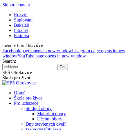
Skip to content
Rozvrh
Suplování
Bakaláři
Intranet
E-strava
menu v horní hlavičce
Facebook page opens in new window
Instagram page opens in new
window
YouTube page opens in new window
Search:
SPŠ Otrokovice
Škola pro život
Domů
Škola pro život
Pro uchazeče
Studijní obory
Maturitní obory
Učební obory
Dny otevřených dveří
Jak podat přihlášku