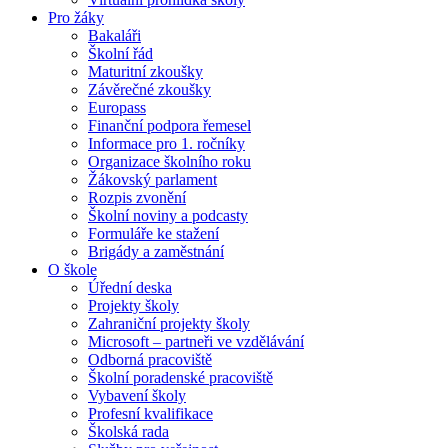
Pro žáky
Bakaláři
Školní řád
Maturitní zkoušky
Závěrečné zkoušky
Europass
Finanční podpora řemesel
Informace pro 1. ročníky
Organizace školního roku
Žákovský parlament
Rozpis zvonění
Školní noviny a podcasty
Formuláře ke stažení
Brigády a zaměstnání
O škole
Úřední deska
Projekty školy
Zahraniční projekty školy
Microsoft – partneři ve vzdělávání
Odborná pracoviště
Školní poradenské pracoviště
Vybavení školy
Profesní kvalifikace
Školská rada