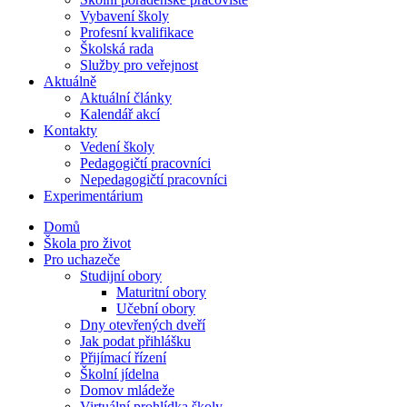
Vybavení školy
Profesní kvalifikace
Školská rada
Služby pro veřejnost
Aktuálně
Aktuální články
Kalendář akcí
Kontakty
Vedení školy
Pedagogičtí pracovníci
Nepedagogičtí pracovníci
Experimentárium
Domů
Škola pro život
Pro uchazeče
Studijní obory
Maturitní obory
Učební obory
Dny otevřených dveří
Jak podat přihlášku
Přijímací řízení
Školní jídelna
Domov mládeže
Virtuální prohlídka školy