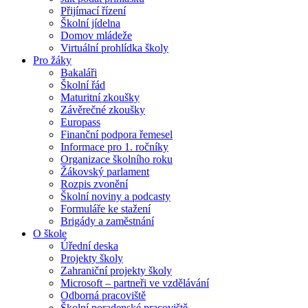
Přijímací řízení
Školní jídelna
Domov mládeže
Virtuální prohlídka školy
Pro žáky
Bakaláři
Školní řád
Maturitní zkoušky
Závěrečné zkoušky
Europass
Finanční podpora řemesel
Informace pro 1. ročníky
Organizace školního roku
Žákovský parlament
Rozpis zvonění
Školní noviny a podcasty
Formuláře ke stažení
Brigády a zaměstnání
O škole
Úřední deska
Projekty školy
Zahraniční projekty školy
Microsoft – partneři ve vzdělávání
Odborná pracoviště
Školní poradenské pracoviště