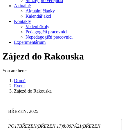
Služby pro veřejnost
Aktuálně
Aktuální články
Kalendář akcí
Kontakty
Vedení školy
Pedagogičtí pracovníci
Nepedagogičtí pracovníci
Experimentárium
Zájezd do Rakouska
You are here:
Domů
Event
Zájezd do Rakouska
BŘEZEN, 2025
PO
17
BŘEZEN
(BŘEZEN 17)
8:00
PÁ
21
(BŘEZEN