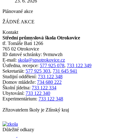
23. 6. 2026
Plánované akce
ŽÁDNÉ AKCE
Kontakt
Střední průmyslová škola Otrokovice
tř. Tomáše Bati 1266
765 02 Otrokovice
ID datové schránky: 9vmuwzh
E-mail:
skola@spsotrokovice.cz
Ústředna, recepce:
577 925 078
,
733 122 349
Sekretariát:
577 925 303
,
731 645 941
Studijní oddělení:
733 122 348
Domov mládeže:
734 680 222
Školní jídelna:
733 122 334
Ubytování:
733 122 340
Experimentárium:
733 122 348
Zřizovatelem školy je Zlínský kraj
Důležité odkazy