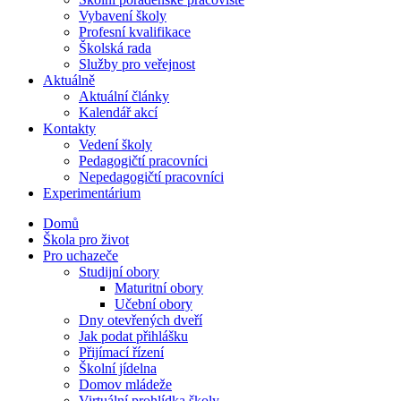
Vybavení školy
Profesní kvalifikace
Školská rada
Služby pro veřejnost
Aktuálně
Aktuální články
Kalendář akcí
Kontakty
Vedení školy
Pedagogičtí pracovníci
Nepedagogičtí pracovníci
Experimentárium
Domů
Škola pro život
Pro uchazeče
Studijní obory
Maturitní obory
Učební obory
Dny otevřených dveří
Jak podat přihlášku
Přijímací řízení
Školní jídelna
Domov mládeže
Virtuální prohlídka školy