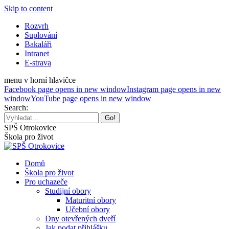
Skip to content
Rozvrh
Suplování
Bakaláři
Intranet
E-strava
menu v horní hlavičce
Facebook page opens in new window
Instagram page opens in new
window
YouTube page opens in new window
Search:
SPŠ Otrokovice
Škola pro život
Domů
Škola pro život
Pro uchazeče
Studijní obory
Maturitní obory
Učební obory
Dny otevřených dveří
Jak podat přihlášku