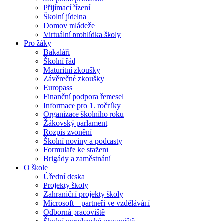
Přijímací řízení
Školní jídelna
Domov mládeže
Virtuální prohlídka školy
Pro žáky
Bakaláři
Školní řád
Maturitní zkoušky
Závěrečné zkoušky
Europass
Finanční podpora řemesel
Informace pro 1. ročníky
Organizace školního roku
Žákovský parlament
Rozpis zvonění
Školní noviny a podcasty
Formuláře ke stažení
Brigády a zaměstnání
O škole
Úřední deska
Projekty školy
Zahraniční projekty školy
Microsoft – partneři ve vzdělávání
Odborná pracoviště
Školní poradenské pracoviště