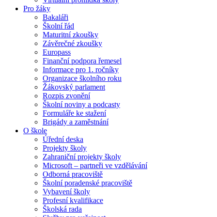
Pro žáky
Bakaláři
Školní řád
Maturitní zkoušky
Závěrečné zkoušky
Europass
Finanční podpora řemesel
Informace pro 1. ročníky
Organizace školního roku
Žákovský parlament
Rozpis zvonění
Školní noviny a podcasty
Formuláře ke stažení
Brigády a zaměstnání
O škole
Úřední deska
Projekty školy
Zahraniční projekty školy
Microsoft – partneři ve vzdělávání
Odborná pracoviště
Školní poradenské pracoviště
Vybavení školy
Profesní kvalifikace
Školská rada