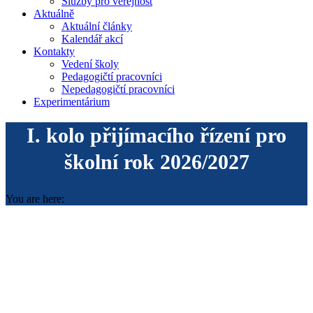
Služby pro veřejnost
Aktuálně
Aktuální články
Kalendář akcí
Kontakty
Vedení školy
Pedagogičtí pracovníci
Nepedagogičtí pracovníci
Experimentárium
I. kolo přijímacího řízení pro
školní rok 2026/2027
You are here: