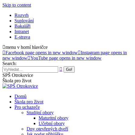
Skip to content
Rozvrh
Suplování
Bakaláři
Intranet
E-strava
menu v horní hlavičce
Facebook page opens in new window
Instagram page opens in
new window
YouTube page opens in new window
Search:
SPŠ Otrokovice
Škola pro život
Domů
Škola pro život
Pro uchazeče
Studijní obory
Maturitní obory
Učební obory
Dny otevřených dveří
Jak podat přihlášku