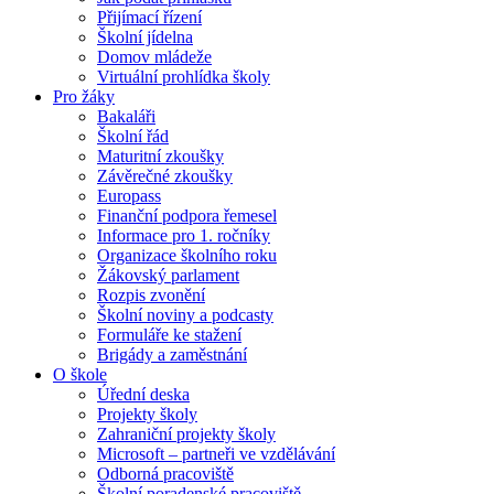
Přijímací řízení
Školní jídelna
Domov mládeže
Virtuální prohlídka školy
Pro žáky
Bakaláři
Školní řád
Maturitní zkoušky
Závěrečné zkoušky
Europass
Finanční podpora řemesel
Informace pro 1. ročníky
Organizace školního roku
Žákovský parlament
Rozpis zvonění
Školní noviny a podcasty
Formuláře ke stažení
Brigády a zaměstnání
O škole
Úřední deska
Projekty školy
Zahraniční projekty školy
Microsoft – partneři ve vzdělávání
Odborná pracoviště
Školní poradenské pracoviště