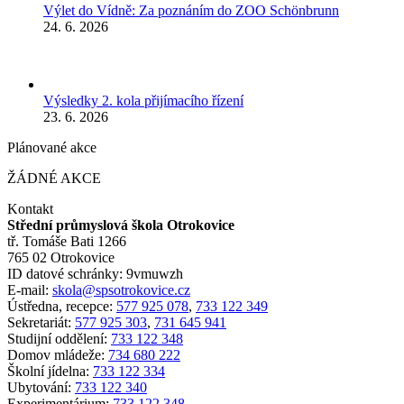
Výlet do Vídně: Za poznáním do ZOO Schönbrunn
24. 6. 2026
Výsledky 2. kola přijímacího řízení
23. 6. 2026
Plánované akce
ŽÁDNÉ AKCE
Kontakt
Střední průmyslová škola Otrokovice
tř. Tomáše Bati 1266
765 02 Otrokovice
ID datové schránky: 9vmuwzh
E-mail:
skola@spsotrokovice.cz
Ústředna, recepce:
577 925 078
,
733 122 349
Sekretariát:
577 925 303
,
731 645 941
Studijní oddělení:
733 122 348
Domov mládeže:
734 680 222
Školní jídelna:
733 122 334
Ubytování:
733 122 340
Experimentárium:
733 122 348