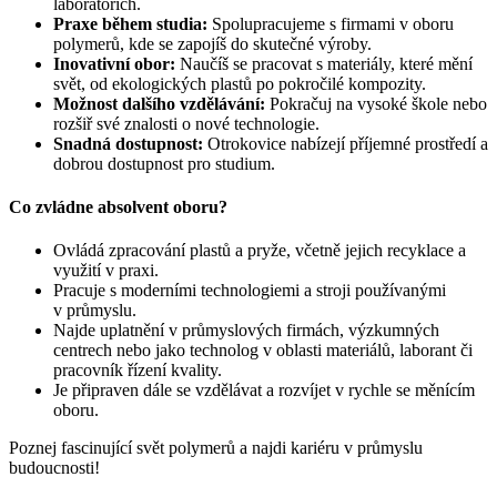
laboratořích.
Praxe během studia:
Spolupracujeme s firmami v oboru
polymerů, kde se zapojíš do skutečné výroby.
Inovativní obor:
Naučíš se pracovat s materiály, které mění
svět, od ekologických plastů po pokročilé kompozity.
Možnost dalšího vzdělávání:
Pokračuj na vysoké škole nebo
rozšiř své znalosti o nové technologie.
Snadná dostupnost:
Otrokovice nabízejí příjemné prostředí a
dobrou dostupnost pro studium.
Co zvládne absolvent oboru?
Ovládá zpracování plastů a pryže, včetně jejich recyklace a
využití v praxi.
Pracuje s moderními technologiemi a stroji používanými
v průmyslu.
Najde uplatnění v průmyslových firmách, výzkumných
centrech nebo jako technolog v oblasti materiálů, laborant či
pracovník řízení kvality.
Je připraven dále se vzdělávat a rozvíjet v rychle se měnícím
oboru.
Poznej fascinující svět polymerů a najdi kariéru v průmyslu
budoucnosti!