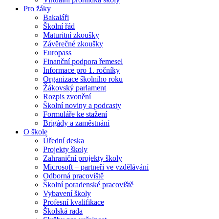
Pro žáky
Bakaláři
Školní řád
Maturitní zkoušky
Závěrečné zkoušky
Europass
Finanční podpora řemesel
Informace pro 1. ročníky
Organizace školního roku
Žákovský parlament
Rozpis zvonění
Školní noviny a podcasty
Formuláře ke stažení
Brigády a zaměstnání
O škole
Úřední deska
Projekty školy
Zahraniční projekty školy
Microsoft – partneři ve vzdělávání
Odborná pracoviště
Školní poradenské pracoviště
Vybavení školy
Profesní kvalifikace
Školská rada