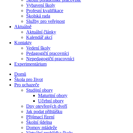
Vybavení školy
Profesní kvalifikace
Školská rada
Služby pro veřejnost
Aktuálně
Aktuální články
Kalendář akcí
Kontakty
Vedení školy
Pedagogičtí pracovníci
Nepedagogičtí pracovníci
Experimentárium
Domů
Škola pro život
Pro uchazeče
Studijní obory
Maturitní obory
Učební obory
Dny otevřených dveří
Jak podat přihlášku
Přijímací řízení
Školní jídelna
Domov mládeže
Virtuální prohlídka školy