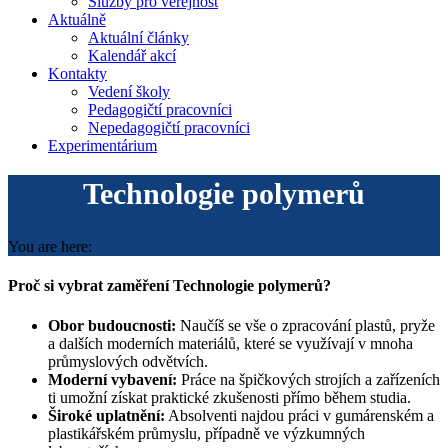
Služby pro veřejnost
Aktuálně
Aktuální články
Kalendář akcí
Kontakty
Vedení školy
Pedagogičtí pracovníci
Nepedagogičtí pracovníci
Experimentárium
Technologie polymerů
You are here:
Proč si vybrat zaměření Technologie polymerů?
Obor budoucnosti:
Naučíš se vše o zpracování plastů, pryže
a dalších moderních materiálů, které se využívají v mnoha
průmyslových odvětvích.
Moderní vybavení:
Práce na špičkových strojích a zařízeních
ti umožní získat praktické zkušenosti přímo během studia.
Široké uplatnění:
Absolventi najdou práci v gumárenském a
plastikářském průmyslu, případně ve výzkumných