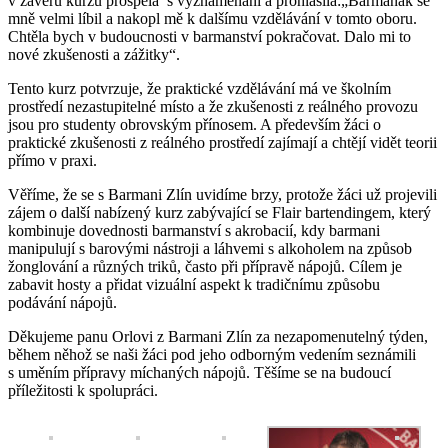
v závěru kurzu prospěla s vyznamenání a prohlásila:„Barmaňák se
mně velmi líbil a nakopl mě k dalšímu vzdělávání v tomto oboru.
Chtěla bych v budoucnosti v barmanství pokračovat. Dalo mi to
nové zkušenosti a zážitky“.
Tento kurz potvrzuje, že praktické vzdělávání má ve školním
prostředí nezastupitelné místo a že zkušenosti z reálného provozu
jsou pro studenty obrovským přínosem. A především žáci o
praktické zkušenosti z reálného prostředí zajímají a chtějí vidět teorii
přímo v praxi.
Věříme, že se s Barmani Zlín uvidíme brzy, protože žáci už projevili
zájem o další nabízený kurz zabývající se Flair bartendingem, který
kombinuje dovednosti barmanství s akrobacií, kdy barmani
manipulují s barovými nástroji a láhvemi s alkoholem na způsob
žonglování a různých triků, často při přípravě nápojů. Cílem je
zabavit hosty a přidat vizuální aspekt k tradičnímu způsobu
podávání nápojů.
Děkujeme panu Orlovi z Barmani Zlín za nezapomenutelný týden,
během něhož se naši žáci pod jeho odborným vedením seznámili
s uměním přípravy míchaných nápojů. Těšíme se na budoucí
příležitosti k spolupráci.