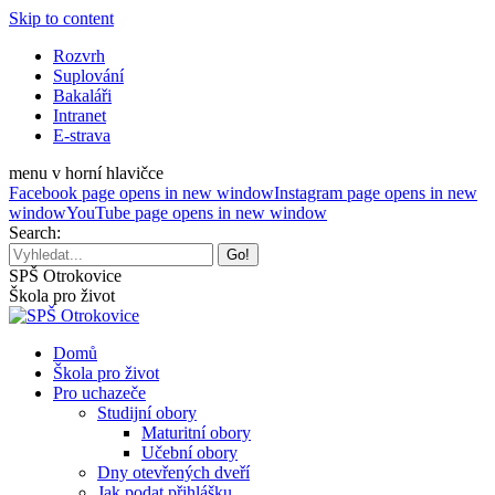
Skip to content
Rozvrh
Suplování
Bakaláři
Intranet
E-strava
menu v horní hlavičce
Facebook page opens in new window
Instagram page opens in new
window
YouTube page opens in new window
Search:
SPŠ Otrokovice
Škola pro život
Domů
Škola pro život
Pro uchazeče
Studijní obory
Maturitní obory
Učební obory
Dny otevřených dveří
Jak podat přihlášku