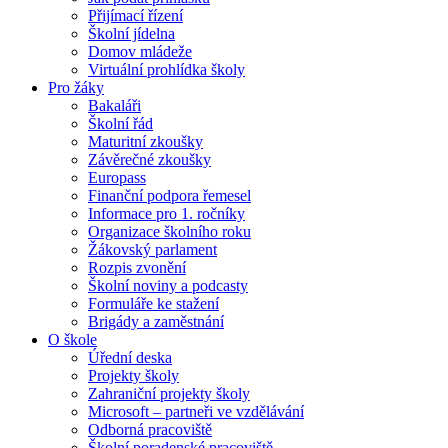
Přijímací řízení
Školní jídelna
Domov mládeže
Virtuální prohlídka školy
Pro žáky
Bakaláři
Školní řád
Maturitní zkoušky
Závěrečné zkoušky
Europass
Finanční podpora řemesel
Informace pro 1. ročníky
Organizace školního roku
Žákovský parlament
Rozpis zvonění
Školní noviny a podcasty
Formuláře ke stažení
Brigády a zaměstnání
O škole
Úřední deska
Projekty školy
Zahraniční projekty školy
Microsoft – partneři ve vzdělávání
Odborná pracoviště
Školní poradenské pracoviště