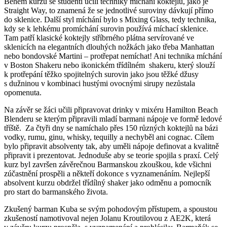
Během kurzu se studenti učili techniky míchání koktejlů, jako je
Straight Way, to znamená že se jednotlivé suroviny dávkují přímo
do sklenice. Další styl míchání bylo s Mixing Glass, tedy technika,
kdy se k lehkému promíchání surovin používá míchací sklenice.
Tam patří klasické koktejly stříbrného plátna servírované ve
sklenicích na elegantních dlouhých nožkách jako třeba Manhattan
nebo bondovské Martini – protřepat nemíchat! Ani technika míchání
v Boston Shakeru nebo ikonickém třídílném shakeru, který slouží
k protřepání těžko spojitelných surovin jako jsou těžké džusy
s dužninou v kombinaci hustými ovocnými sirupy nezůstala
opomenuta.
Na závěr se žáci učili připravovat drinky v mixéru Hamilton Beach
Blenderu se kterým připravili mladí barmani nápoje ve formě ledové
tříště. Za čtyři dny se namíchalo přes 150 různých koktejlů na bázi
vodky, rumu, ginu, whisky, tequilly a nechyběl ani cognac. Cílem
bylo připravit absolventy tak, aby uměli nápoje definovat a kvalitně
připravit i prezentovat. Jednoduše aby se teorie spojila s praxí. Celý
kurz byl završen závěrečnou Barmanskou zkouškou, kde všichni
zúčastnění prospěli a někteří dokonce s vyznamenáním. Nejlepší
absolvent kurzu obdržel třídílný shaker jako odměnu a pomocník
pro start do barmanského života.
Zkušený barman Kuba se svým pohodovým přístupem, a spoustou
zkušeností namotivoval nejen Jolanu Kroutilovou z AE2K, která