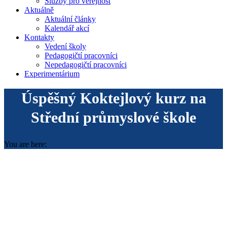
Služby pro veřejnost
Aktuálně
Aktuální články
Kalendář akcí
Kontakty
Vedení školy
Pedagogičtí pracovníci
Nepedagogičtí pracovníci
Experimentárium
Úspěšný Koktejlový kurz na
Střední průmyslové škole
You are here: