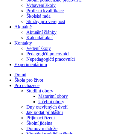
Vybavení školy
Profesní kvalifikace
Školská rada
Služby pro veřejnost
Aktuálně
Aktuální články
Kalendář akcí
Kontakty
Vedení školy
Pedagogičtí pracovníci
Nepedagogičtí pracovníci
Experimentárium
Domů
Škola pro život
Pro uchazeče
Studijní obory
Maturitní obory
Učební obory
Dny otevřených dveří
Jak podat přihlášku
Přijímací řízení
Školní jídelna
Domov mládeže
Virtuální prohlídka školy