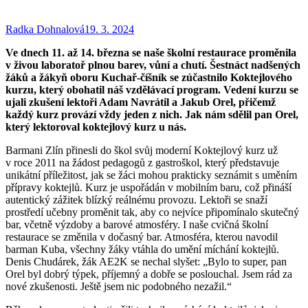
Radka Dohnalová
19. 3. 2024
Ve dnech 11. až 14. března se naše školní restaurace proměnila
v živou laboratoř plnou barev, vůní a chutí. Šestnáct nadšených
žáků a žákyň oboru Kuchař-číšník se zúčastnilo Koktejlového
kurzu, který obohatil náš vzdělávací program. Vedení kurzu se
ujali zkušení lektoři Adam Navrátil a Jakub Orel, přičemž
každý kurz provází vždy jeden z nich. Jak nám sdělil pan Orel,
který lektoroval koktejlový kurz u nás.
Barmani Zlín přinesli do škol svůj moderní Koktejlový kurz už
v roce 2011 na žádost pedagogů z gastroškol, který představuje
unikátní příležitost, jak se žáci mohou prakticky seznámit s uměním
přípravy koktejlů. Kurz je uspořádán v mobilním baru, což přináší
autentický zážitek blízký reálnému provozu. Lektoři se snaží
prostředí učebny proměnit tak, aby co nejvíce připomínalo skutečný
bar, včetně výzdoby a barové atmosféry. I naše cvičná školní
restaurace se změnila v dočasný bar. Atmosféra, kterou navodil
barman Kuba, všechny žáky vtáhla do umění míchání koktejlů.
Denis Chudárek, žák AE2K se nechal slyšet: „Bylo to super, pan
Orel byl dobrý týpek, příjemný a dobře se poslouchal. Jsem rád za
nové zkušenosti. Ještě jsem nic podobného nezažil.“