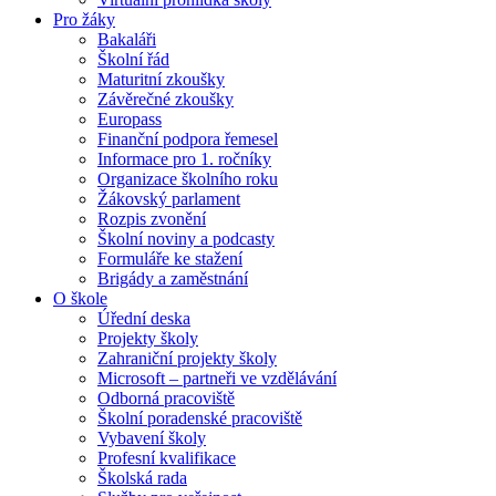
Pro žáky
Bakaláři
Školní řád
Maturitní zkoušky
Závěrečné zkoušky
Europass
Finanční podpora řemesel
Informace pro 1. ročníky
Organizace školního roku
Žákovský parlament
Rozpis zvonění
Školní noviny a podcasty
Formuláře ke stažení
Brigády a zaměstnání
O škole
Úřední deska
Projekty školy
Zahraniční projekty školy
Microsoft – partneři ve vzdělávání
Odborná pracoviště
Školní poradenské pracoviště
Vybavení školy
Profesní kvalifikace
Školská rada