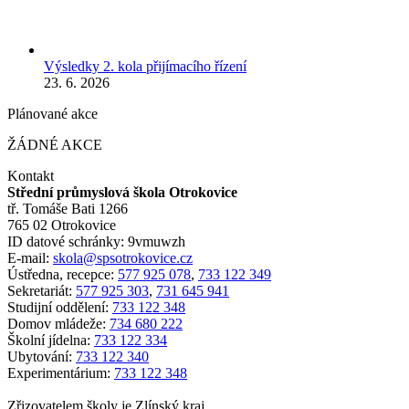
Výsledky 2. kola přijímacího řízení
23. 6. 2026
Plánované akce
ŽÁDNÉ AKCE
Kontakt
Střední průmyslová škola Otrokovice
tř. Tomáše Bati 1266
765 02 Otrokovice
ID datové schránky: 9vmuwzh
E-mail:
skola@spsotrokovice.cz
Ústředna, recepce:
577 925 078
,
733 122 349
Sekretariát:
577 925 303
,
731 645 941
Studijní oddělení:
733 122 348
Domov mládeže:
734 680 222
Školní jídelna:
733 122 334
Ubytování:
733 122 340
Experimentárium:
733 122 348
Zřizovatelem školy je Zlínský kraj