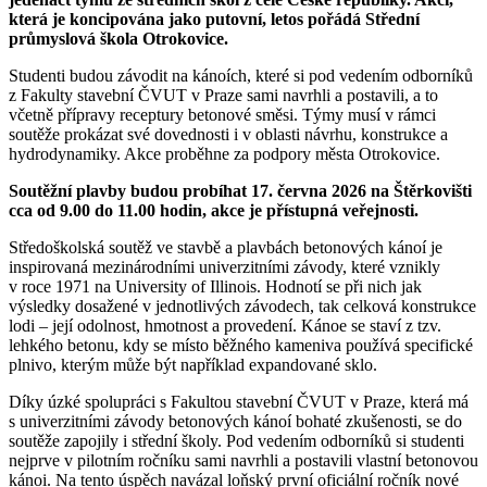
která je koncipována jako putovní, letos pořádá Střední
průmyslová škola Otrokovice.
Studenti budou závodit na kánoích, které si pod vedením odborníků
z Fakulty stavební ČVUT v Praze sami navrhli a postavili, a to
včetně přípravy receptury betonové směsi. Týmy musí v rámci
soutěže prokázat své dovednosti i v oblasti návrhu, konstrukce a
hydrodynamiky. Akce proběhne za podpory města Otrokovice.
Soutěžní plavby budou probíhat 17. června 2026 na Štěrkovišti
cca od 9.00 do 11.00 hodin, akce je přístupná veřejnosti.
Středoškolská soutěž ve stavbě a plavbách betonových kánoí je
inspirovaná mezinárodními univerzitními závody, které vznikly
v roce 1971 na University of Illinois. Hodnotí se při nich jak
výsledky dosažené v jednotlivých závodech, tak celková konstrukce
lodi – její odolnost, hmotnost a provedení. Kánoe se staví z tzv.
lehkého betonu, kdy se místo běžného kameniva používá specifické
plnivo, kterým může být například expandované sklo.
Díky úzké spolupráci s Fakultou stavební ČVUT v Praze, která má
s univerzitními závody betonových kánoí bohaté zkušenosti, se do
soutěže zapojily i střední školy. Pod vedením odborníků si studenti
nejprve v pilotním ročníku sami navrhli a postavili vlastní betonovou
kánoi. Na tento úspěch navázal loňský první oficiální ročník nové