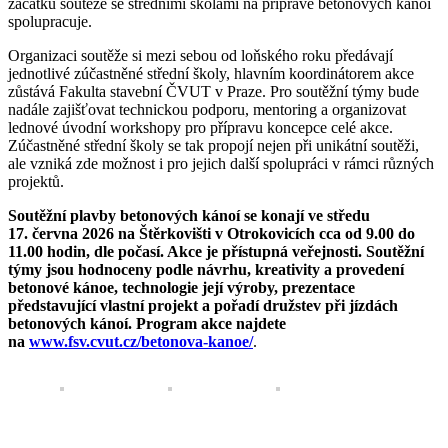
začátku soutěže se středními školami na přípravě betonových kánoí
spolupracuje.
Organizaci soutěže si mezi sebou od loňského roku předávají
jednotlivé zúčastněné střední školy, hlavním koordinátorem akce
zůstává Fakulta stavební ČVUT v Praze. Pro soutěžní týmy bude
nadále zajišťovat technickou podporu, mentoring a organizovat
lednové úvodní workshopy pro přípravu koncepce celé akce.
Zúčastněné střední školy se tak propojí nejen při unikátní soutěži,
ale vzniká zde možnost i pro jejich další spolupráci v rámci různých
projektů.
Soutěžní plavby betonových kánoí se konají
ve
středu
17. června 2026 na Štěrkovišti v Otrokovicích cca od 9.00 do
11.00 hodin, dle počasí. Akce je přístupná veřejnosti. Soutěžní
týmy jsou hodnoceny podle návrhu, kreativity a provedení
betonové kánoe, technologie její výroby, prezentace
představující vlastní projekt a pořadí družstev při jízdách
betonových kánoí. Program akce najdete
na
www.fsv.cvut.cz/betonova-kanoe/
.