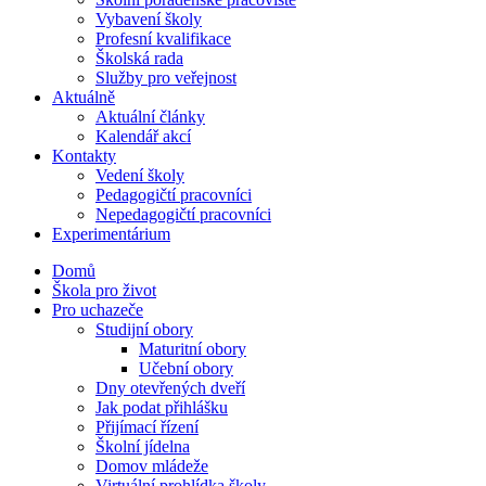
Vybavení školy
Profesní kvalifikace
Školská rada
Služby pro veřejnost
Aktuálně
Aktuální články
Kalendář akcí
Kontakty
Vedení školy
Pedagogičtí pracovníci
Nepedagogičtí pracovníci
Experimentárium
Domů
Škola pro život
Pro uchazeče
Studijní obory
Maturitní obory
Učební obory
Dny otevřených dveří
Jak podat přihlášku
Přijímací řízení
Školní jídelna
Domov mládeže
Virtuální prohlídka školy