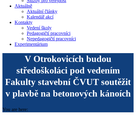
Služby pro veřejnost
Aktuálně
Aktuální články
Kalendář akcí
Kontakty
Vedení školy
Pedagogičtí pracovníci
Nepedagogičtí pracovníci
Experimentárium
V Otrokovicích budou
středoškoláci pod vedením
Fakulty stavební ČVUT soutěžit
v plavbě na betonových kánoích
You are here: