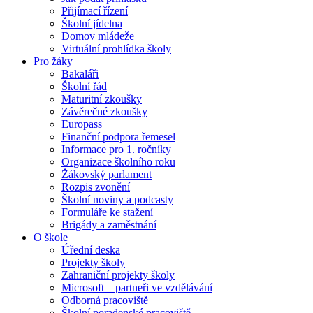
Přijímací řízení
Školní jídelna
Domov mládeže
Virtuální prohlídka školy
Pro žáky
Bakaláři
Školní řád
Maturitní zkoušky
Závěrečné zkoušky
Europass
Finanční podpora řemesel
Informace pro 1. ročníky
Organizace školního roku
Žákovský parlament
Rozpis zvonění
Školní noviny a podcasty
Formuláře ke stažení
Brigády a zaměstnání
O škole
Úřední deska
Projekty školy
Zahraniční projekty školy
Microsoft – partneři ve vzdělávání
Odborná pracoviště
Školní poradenské pracoviště