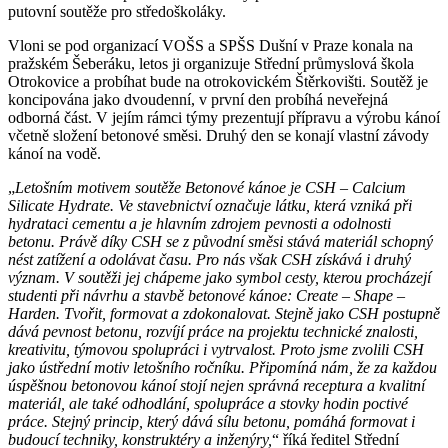
putovní soutěže pro středoškoláky.
Vloni se pod organizací VOŠS a SPŠS Dušní v Praze konala na
pražském Šeberáku, letos ji organizuje Střední průmyslová škola
Otrokovice a probíhat bude na otrokovickém Štěrkovišti. Soutěž je
koncipována jako dvoudenní, v první den probíhá neveřejná
odborná část. V jejím rámci týmy prezentují přípravu a výrobu kánoí
včetně složení betonové směsi. Druhý den se konají vlastní závody
kánoí na vodě.
„
Letošním motivem soutěže Betonové kánoe je CSH – Calcium
Silicate Hydrate. Ve stavebnictví označuje látku, která vzniká při
hydrataci cementu a je hlavním zdrojem pevnosti a odolnosti
betonu. Právě díky CSH se z původní směsi stává materiál schopný
nést zatížení a odolávat času. Pro nás však CSH získává i druhý
význam. V soutěži jej chápeme jako symbol cesty, kterou procházejí
studenti při návrhu a stavbě betonové kánoe: Create – Shape –
Harden. Tvořit, formovat a zdokonalovat. Stejně jako CSH postupně
dává pevnost betonu, rozvíjí práce na projektu technické znalosti,
kreativitu, týmovou spolupráci i vytrvalost. Proto jsme zvolili CSH
jako ústřední motiv letošního ročníku. Připomíná nám, že za každou
úspěšnou betonovou kánoí stojí nejen správná receptura a kvalitní
materiál, ale také odhodlání, spolupráce a stovky hodin poctivé
práce. Stejný princip, který dává sílu betonu, pomáhá formovat i
budoucí techniky, konstruktéry a inženýry,
“ říká ředitel Střední