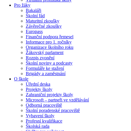
Pro žáky
Bakaláři
Školní řád
Maturitní zkoušky
Závěrečné zkoušky
Europass
Finanční podpora řemesel
Informace pro 1. ročníky
Organizace školního roku
Žákovský parlament
Rozpis zvonění
Školní noviny a podcasty
Formuláře ke stažení
Brigády a zaměstnání
O škole
Úřední deska
Projekty školy
Zahraniční projekty školy
Microsoft – partneři ve vzdělávání
Odborná pracoviště
Školní poradenské pracoviště
Vybavení školy
Profesní kvalifikace
Školská rada