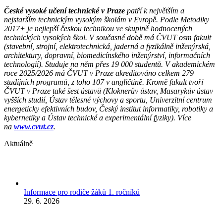
České vysoké učení technické v Praze
patří k největším a
nejstarším technickým vysokým školám v Evropě. Podle Metodiky
2017+ je nejlepší českou technikou ve skupině hodnocených
technických vysokých škol. V současné době má ČVUT osm fakult
(stavební, strojní, elektrotechnická, jaderná a fyzikálně inženýrská,
architektury, dopravní, biomedicínského inženýrství, informačních
technologií). Studuje na něm přes 19 000 studentů. V akademickém
roce 2025/2026 má ČVUT v Praze akreditováno celkem 279
studijních programů, z toho 107 v angličtině. Kromě fakult tvoří
ČVUT v Praze také šest ústavů (Kloknerův ústav, Masarykův ústav
vyšších studií, Ústav tělesné výchovy a sportu, Univerzitní centrum
energeticky efektivních budov, Český institut informatiky, robotiky a
kybernetiky a Ústav technické a experimentální fyziky). Více
na
www.cvut.cz
.
Aktuálně
Informace pro rodiče žáků 1. ročníků
29. 6. 2026