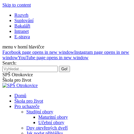
Skip to content
Rozvrh
Suplování
Bakaláři
Intranet
E-strava
menu v horní hlavičce
Facebook page opens in new window
Instagram page opens in new
window
YouTube page opens in new window
Search:
SPŠ Otrokovice
Škola pro život
Domů
Škola pro život
Pro uchazeče
Studijní obory
Maturitní obory
Učební obory
Dny otevřených dveří
Jak podat přihlášku