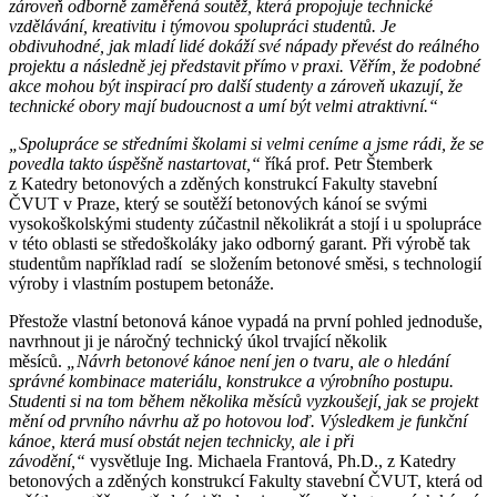
zároveň odborně zaměřená soutěž, která propojuje technické
vzdělávání, kreativitu i týmovou spolupráci studentů. Je
obdivuhodné, jak mladí lidé dokáží své nápady převést do reálného
projektu a následně jej představit přímo v praxi. Věřím, že podobné
akce mohou být inspirací pro další studenty a zároveň ukazují, že
technické obory mají budoucnost a umí být velmi atraktivní.“
„Spolupráce se středními školami si velmi ceníme a jsme rádi, že se
povedla takto úspěšně nastartovat,“
říká prof. Petr Štemberk
z Katedry betonových a zděných konstrukcí Fakulty stavební
ČVUT v Praze, který se soutěží betonových kánoí se svými
vysokoškolskými studenty zúčastnil několikrát a stojí i u spolupráce
v této oblasti se středoškoláky jako odborný garant. Při výrobě tak
studentům například radí se složením betonové směsi, s technologií
výroby i vlastním postupem betonáže.
Přestože vlastní betonová kánoe vypadá na první pohled jednoduše,
navrhnout ji je náročný technický úkol trvající několik
měsíců.
„Návrh betonové kánoe není jen o tvaru, ale o hledání
správné kombinace materiálu, konstrukce a výrobního postupu.
Studenti si na tom během několika měsíců vyzkoušejí, jak se projekt
mění od prvního návrhu až po hotovou loď. Výsledkem je funkční
kánoe, která musí obstát nejen technicky, ale i při
závodění,“
vysvětluje Ing. Michaela Frantová, Ph.D., z Katedry
betonových a zděných konstrukcí Fakulty stavební ČVUT, která od