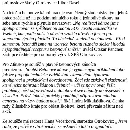
průmyslové školy Otrokovice Libor Basel.
Na letošní betonové kánoi pracuje osmičlenný studentský tým, jehož
práce začala už na podzim minulého roku a jednotlivé úkony na
sebe musí rychle a plynule navazovat. „
Na realizaci kánoe jsme
spolupracovali se spřátelenou školou SOŠ Josefa Sousedíka ve
Vsetíně, kde podle našich návrhů vznikla dřevěná forma pro
samotnou výrobu plavidla. Tu následně studenti obetonovali. Před
samotnou betonáží jsme na vzorcích betonu různého složení hledali
nejoptimálnější recepturu betonové směsi,“
uvádí Otakar Pancner,
zástupce ředitele pro odborný výcvik SPŠ Otrokovice.
Pro Zlínsko je soutěž v plavbě betonových kánoích
premiérou.
„Soutěž Betonové kánoe je výjimečným příkladem toho,
jak lze propojit technické vzdělávání s kreativitou, týmovou
spoluprací a praktickými dovednostmi. Žáci zde získávají zkušenosti,
které nelze nahradit žádnou učebnicí – učí se navrhovat, řešit
problémy, nést odpovědnost a dotahovat své nápady do úspěšného
výsledku. Právě takové projekty pomáhají připravovat mladou
generaci na výzvy budoucnosti,“
říká Jindra Mikuláštíková, členka
rady Zlínského kraje pro oblast školství, která převzala záštitu nad
akcí.
Ze soutěže má radost i Hana Večerková, starostka Otrokovic:
„Jsem
ráda, že právě v Otrokovicích se uskuteční takto originální a