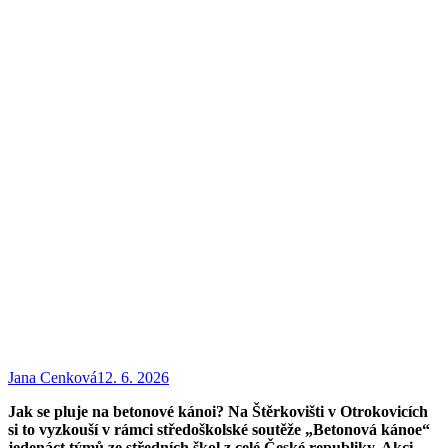
Jana Cenková
12. 6. 2026
Jak se pluje na betonové kánoi? Na Štěrkovišti v
Otrokovic
í
ch
si to vyzkouší v
rámci středoškolské soutěže „Betonová kánoe“
jedenáct týmů ze středních škol z
celé České republiky. Akci,