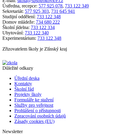
E-mail:
skola@spsotrokovice.cz
Ústředna, recepce:
577 925 078
,
733 122 349
Sekretariát:
577 925 303
,
731 645 941
Studijní oddělení:
733 122 348
Domov mládeže:
734 680 222
Školní jídelna:
733 122 334
Ubytování:
733 122 340
Experimentárium:
733 122 348
Zřizovatelem školy je Zlínský kraj
Důležité odkazy
Úřední deska
Kontakty
Školní řád
Projekty školy
Formuláře ke stažení
Služby pro veřejnost
Prohlášení o přístupnosti
Zpracování osobních údajů
Zásady cookies (EU)
Newsletter