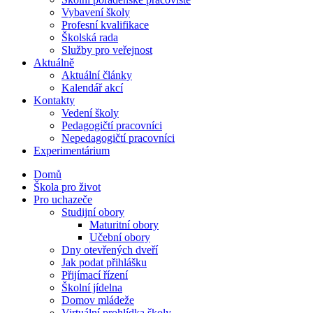
Vybavení školy
Profesní kvalifikace
Školská rada
Služby pro veřejnost
Aktuálně
Aktuální články
Kalendář akcí
Kontakty
Vedení školy
Pedagogičtí pracovníci
Nepedagogičtí pracovníci
Experimentárium
Domů
Škola pro život
Pro uchazeče
Studijní obory
Maturitní obory
Učební obory
Dny otevřených dveří
Jak podat přihlášku
Přijímací řízení
Školní jídelna
Domov mládeže
Virtuální prohlídka školy