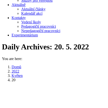
Služby pro veřejnost
Aktuálně
Aktuální články
Kalendář akcí
Kontakty
Vedení školy
Pedagogičtí pracovníci
Nepedagogičtí pracovníci
Experimentárium
Daily Archives:
20. 5. 2022
You are here:
Domů
2022
Květen
20