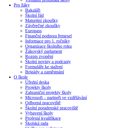
Pro žáky
Bakaláři
Školní řád
Maturitní zkoušky
Závěrečné zkoušky
Europass
Finanční podpora řemesel
Informace pro 1. ročníky
Organizace školního roku
Žákovský parlament
Rozpis zvonění
Školní noviny a podcasty
Formuláře ke stažení
Brigády a zaměstnání
O škole
Úřední deska
Projekty školy
Zahraniční projekty školy
Microsoft – partneři ve vzdělávání
Odborná pracoviště
Školní poradenské pracoviště
Vybavení školy
Profesní kvalifikace
Školská rada