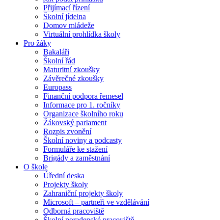
Přijímací řízení
Školní jídelna
Domov mládeže
Virtuální prohlídka školy
Pro žáky
Bakaláři
Školní řád
Maturitní zkoušky
Závěrečné zkoušky
Europass
Finanční podpora řemesel
Informace pro 1. ročníky
Organizace školního roku
Žákovský parlament
Rozpis zvonění
Školní noviny a podcasty
Formuláře ke stažení
Brigády a zaměstnání
O škole
Úřední deska
Projekty školy
Zahraniční projekty školy
Microsoft – partneři ve vzdělávání
Odborná pracoviště
Školní poradenské pracoviště