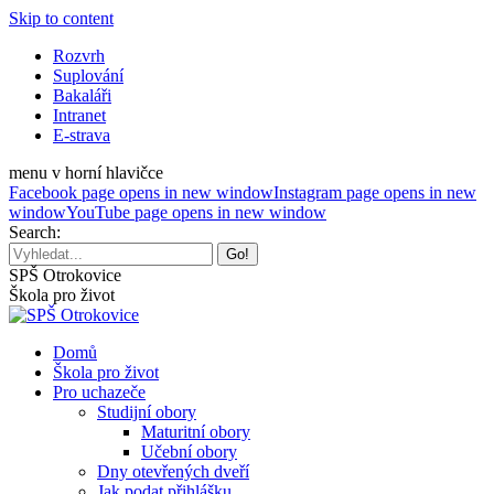
Skip to content
Rozvrh
Suplování
Bakaláři
Intranet
E-strava
menu v horní hlavičce
Facebook page opens in new window
Instagram page opens in new
window
YouTube page opens in new window
Search:
SPŠ Otrokovice
Škola pro život
Domů
Škola pro život
Pro uchazeče
Studijní obory
Maturitní obory
Učební obory
Dny otevřených dveří
Jak podat přihlášku