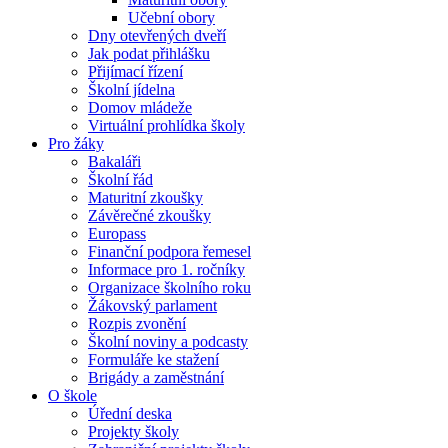
Učební obory
Dny otevřených dveří
Jak podat přihlášku
Přijímací řízení
Školní jídelna
Domov mládeže
Virtuální prohlídka školy
Pro žáky
Bakaláři
Školní řád
Maturitní zkoušky
Závěrečné zkoušky
Europass
Finanční podpora řemesel
Informace pro 1. ročníky
Organizace školního roku
Žákovský parlament
Rozpis zvonění
Školní noviny a podcasty
Formuláře ke stažení
Brigády a zaměstnání
O škole
Úřední deska
Projekty školy