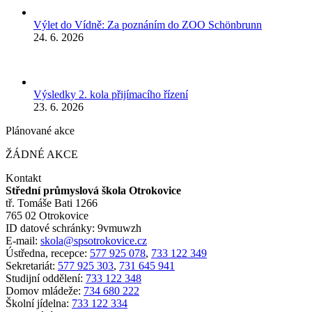
Výlet do Vídně: Za poznáním do ZOO Schönbrunn
24. 6. 2026
Výsledky 2. kola přijímacího řízení
23. 6. 2026
Plánované akce
ŽÁDNÉ AKCE
Kontakt
Střední průmyslová škola Otrokovice
tř. Tomáše Bati 1266
765 02 Otrokovice
ID datové schránky: 9vmuwzh
E-mail:
skola@spsotrokovice.cz
Ústředna, recepce:
577 925 078
,
733 122 349
Sekretariát:
577 925 303
,
731 645 941
Studijní oddělení:
733 122 348
Domov mládeže:
734 680 222
Školní jídelna:
733 122 334