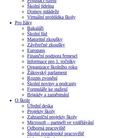
Přijímací řízení
Školní jídelna
Domov mládeže
Virtuální prohlídka školy
Pro žáky
Bakaláři
Školní řád
Maturitní zkoušky
Závěrečné zkoušky
Europass
Finanční podpora řemesel
Informace pro 1. ročníky
Organizace školního roku
Žákovský parlament
Rozpis zvonění
Školní noviny a podcasty
Formuláře ke stažení
Brigády a zaměstnání
O škole
Úřední deska
Projekty školy
Zahraniční projekty školy
Microsoft – partneři ve vzdělávání
Odborná pracoviště
Školní poradenské pracoviště