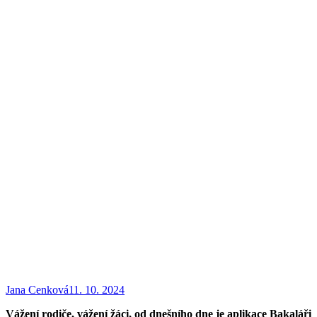
Jana Cenková
11. 10. 2024
Vážení rodiče, vážení žáci, od dnešního dne je aplikace Bakaláři