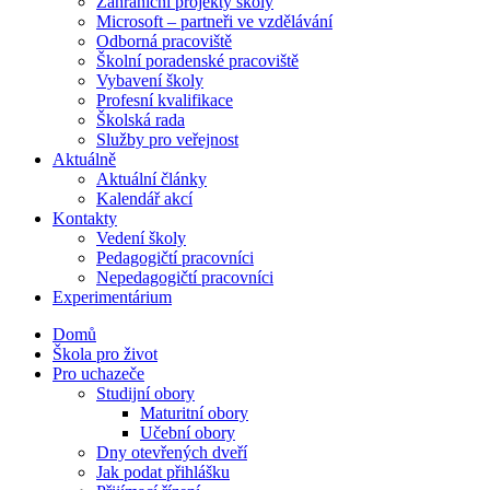
Zahraniční projekty školy
Microsoft – partneři ve vzdělávání
Odborná pracoviště
Školní poradenské pracoviště
Vybavení školy
Profesní kvalifikace
Školská rada
Služby pro veřejnost
Aktuálně
Aktuální články
Kalendář akcí
Kontakty
Vedení školy
Pedagogičtí pracovníci
Nepedagogičtí pracovníci
Experimentárium
Domů
Škola pro život
Pro uchazeče
Studijní obory
Maturitní obory
Učební obory
Dny otevřených dveří
Jak podat přihlášku