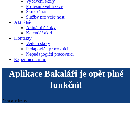
Vybavení školy
Profesní kvalifikace
Školská rada
Služby pro veřejnost
Aktuálně
Aktuální články
Kalendář akcí
Kontakty
Vedení školy
Pedagogičtí pracovníci
Nepedagogičtí pracovníci
Experimentárium
Aplikace Bakaláři je opět plně
funkční!
You are here: