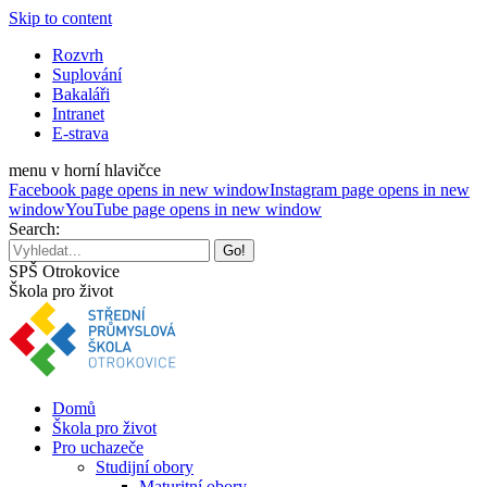
Skip to content
Rozvrh
Suplování
Bakaláři
Intranet
E-strava
menu v horní hlavičce
Facebook page opens in new window
Instagram page opens in new
window
YouTube page opens in new window
Search:
SPŠ Otrokovice
Škola pro život
Domů
Škola pro život
Pro uchazeče
Studijní obory
Maturitní obory