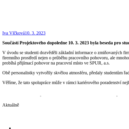
Iva Vlčková
10. 3. 2023
Součástí Projektového dopoledne 10. 3. 2023 byla beseda pro stu
V úvodu se studenti dozvěděli základní informace o zmiňovaných firmá
firemního prostředí nejen o průběhu pracovního pohovoru, ale mnoho 
probíhá přijímací pohovor na pracovní místo ve SPUR, a.s.
Obě personalistky vytvořily skvělou atmosféru, předaly studentům řa
Věříme, že tato spolupráce může v rámci kariérového poradenství nejlép
Aktuálně