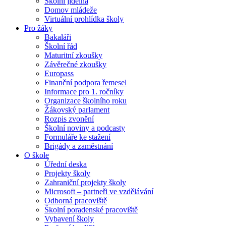
Školní jídelna
Domov mládeže
Virtuální prohlídka školy
Pro žáky
Bakaláři
Školní řád
Maturitní zkoušky
Závěrečné zkoušky
Europass
Finanční podpora řemesel
Informace pro 1. ročníky
Organizace školního roku
Žákovský parlament
Rozpis zvonění
Školní noviny a podcasty
Formuláře ke stažení
Brigády a zaměstnání
O škole
Úřední deska
Projekty školy
Zahraniční projekty školy
Microsoft – partneři ve vzdělávání
Odborná pracoviště
Školní poradenské pracoviště
Vybavení školy