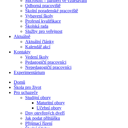
Microsoft – partneři ve vzdělávání
Odborná pracoviště
Školní poradenské pracoviště
Vybavení školy
Profesní kvalifikace
Školská rada
Služby pro veřejnost
Aktuálně
Aktuální články
Kalendář akcí
Kontakty
Vedení školy
Pedagogičtí pracovníci
Nepedagogičtí pracovníci
Experimentárium
Domů
Škola pro život
Pro uchazeče
Studijní obory
Maturitní obory
Učební obory
Dny otevřených dveří
Jak podat přihlášku
Přijímací řízení