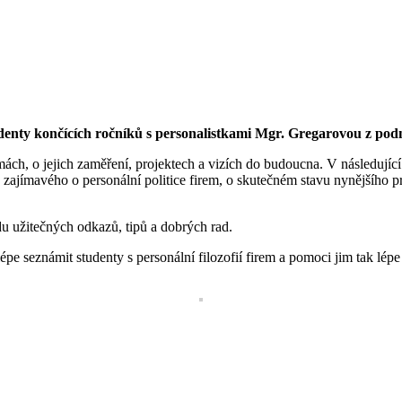
denty končících ročníků s personalistkami Mgr. Gregarovou z podn
ch, o jejich zaměření, projektech a vizích do budoucna. V následující 
zajímavého o personální politice firem, o skutečném stavu nynějšího pr
du užitečných odkazů, tipů a dobrých rad.
e seznámit studenty s personální filozofií firem a pomoci jim tak lépe 