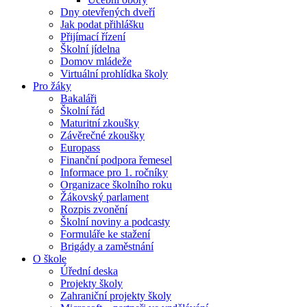
Dny otevřených dveří
Jak podat přihlášku
Přijímací řízení
Školní jídelna
Domov mládeže
Virtuální prohlídka školy
Pro žáky
Bakaláři
Školní řád
Maturitní zkoušky
Závěrečné zkoušky
Europass
Finanční podpora řemesel
Informace pro 1. ročníky
Organizace školního roku
Žákovský parlament
Rozpis zvonění
Školní noviny a podcasty
Formuláře ke stažení
Brigády a zaměstnání
O škole
Úřední deska
Projekty školy
Zahraniční projekty školy