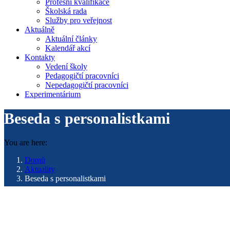
Profesní kvalifikace
Školská rada
Služby pro veřejnost
Aktuálně
Aktuální články
Kalendář akcí
Kontakty
Vedení školy
Pedagogičtí pracovníci
Nepedagogičtí pracovníci
Experimentárium
Beseda s personalistkami
You are here:
Domů
Aktuality
Beseda s personalistkami