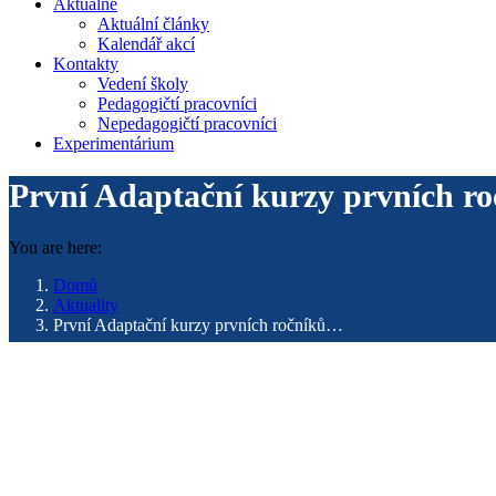
Aktuálně
Aktuální články
Kalendář akcí
Kontakty
Vedení školy
Pedagogičtí pracovníci
Nepedagogičtí pracovníci
Experimentárium
První Adaptační kurzy prvních r
You are here:
Domů
Aktuality
První Adaptační kurzy prvních ročníků…