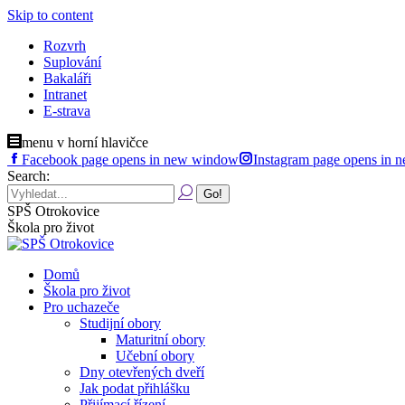
Skip to content
Rozvrh
Suplování
Bakaláři
Intranet
E-strava
menu v horní hlavičce
Facebook page opens in new window
Instagram page opens in
Search:
SPŠ Otrokovice
Škola pro život
Domů
Škola pro život
Pro uchazeče
Studijní obory
Maturitní obory
Učební obory
Dny otevřených dveří
Jak podat přihlášku
Přijímací řízení