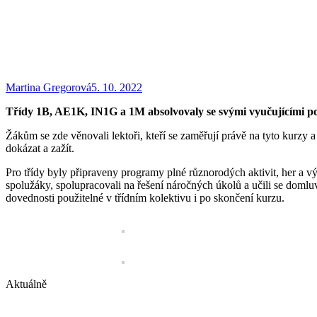
Martina Gregorová
5. 10. 2022
Třídy 1B, AE1K, IN1G a 1M absolvovaly se svými vyučujícími po
Žákům se zde věnovali lektoři, kteří se zaměřují právě na tyto kurzy 
dokázat a zažít.
Pro třídy byly připraveny programy plné různorodých aktivit, her a v
spolužáky, spolupracovali na řešení náročných úkolů a učili se doml
dovednosti použitelné v třídním kolektivu i po skončení kurzu.
Aktuálně