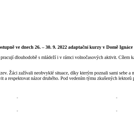
stupně ve dnech 26. – 30. 9. 2022 adaptační kurzy v Domě Ignáce 
a pracují dlouhodobě s mládeží i v rámci volnočasových aktivit. Cílem k
ýzev. Žáci zažívali neobvyklé situace, díky kterým poznali sami sebe a
uvit a respektovat názor druhého. Pod vedením týmu zkušených lektorů