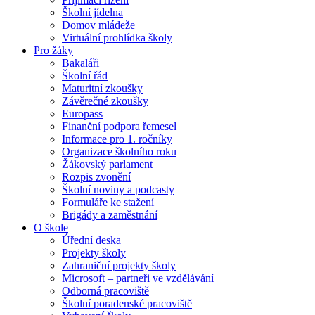
Školní jídelna
Domov mládeže
Virtuální prohlídka školy
Pro žáky
Bakaláři
Školní řád
Maturitní zkoušky
Závěrečné zkoušky
Europass
Finanční podpora řemesel
Informace pro 1. ročníky
Organizace školního roku
Žákovský parlament
Rozpis zvonění
Školní noviny a podcasty
Formuláře ke stažení
Brigády a zaměstnání
O škole
Úřední deska
Projekty školy
Zahraniční projekty školy
Microsoft – partneři ve vzdělávání
Odborná pracoviště
Školní poradenské pracoviště