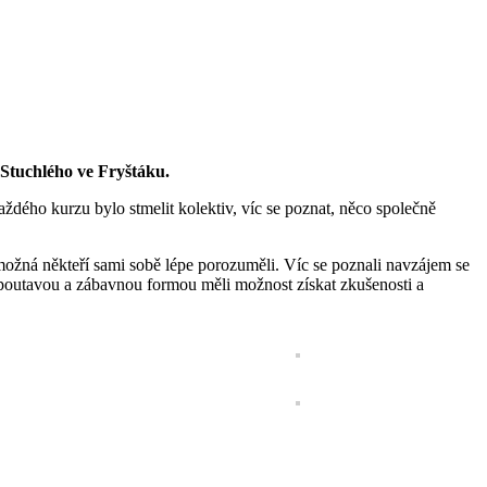
Stuchlého ve Fryštáku.
aždého kurzu bylo stmelit kolektiv, víc se poznat, něco společně
 možná někteří sami sobě lépe porozuměli. Víc se poznali navzájem se
 poutavou a zábavnou formou měli možnost získat zkušenosti a