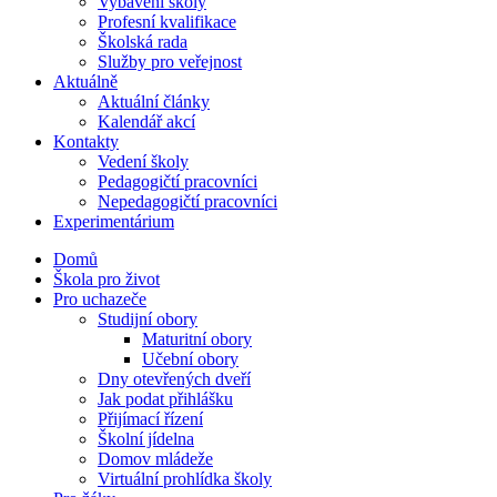
Vybavení školy
Profesní kvalifikace
Školská rada
Služby pro veřejnost
Aktuálně
Aktuální články
Kalendář akcí
Kontakty
Vedení školy
Pedagogičtí pracovníci
Nepedagogičtí pracovníci
Experimentárium
Domů
Škola pro život
Pro uchazeče
Studijní obory
Maturitní obory
Učební obory
Dny otevřených dveří
Jak podat přihlášku
Přijímací řízení
Školní jídelna
Domov mládeže
Virtuální prohlídka školy