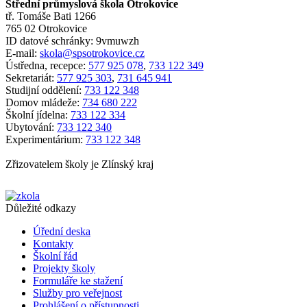
Střední průmyslová škola Otrokovice
tř. Tomáše Bati 1266
765 02 Otrokovice
ID datové schránky: 9vmuwzh
E-mail:
skola@spsotrokovice.cz
Ústředna, recepce:
577 925 078
,
733 122 349
Sekretariát:
577 925 303
,
731 645 941
Studijní oddělení:
733 122 348
Domov mládeže:
734 680 222
Školní jídelna:
733 122 334
Ubytování:
733 122 340
Experimentárium:
733 122 348
Zřizovatelem školy je Zlínský kraj
Důležité odkazy
Úřední deska
Kontakty
Školní řád
Projekty školy
Formuláře ke stažení
Služby pro veřejnost
Prohlášení o přístupnosti