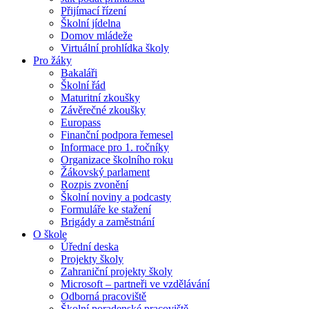
Přijímací řízení
Školní jídelna
Domov mládeže
Virtuální prohlídka školy
Pro žáky
Bakaláři
Školní řád
Maturitní zkoušky
Závěrečné zkoušky
Europass
Finanční podpora řemesel
Informace pro 1. ročníky
Organizace školního roku
Žákovský parlament
Rozpis zvonění
Školní noviny a podcasty
Formuláře ke stažení
Brigády a zaměstnání
O škole
Úřední deska
Projekty školy
Zahraniční projekty školy
Microsoft – partneři ve vzdělávání
Odborná pracoviště
Školní poradenské pracoviště