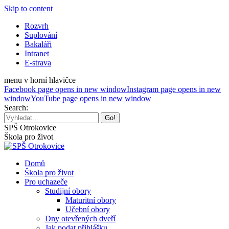
Skip to content
Rozvrh
Suplování
Bakaláři
Intranet
E-strava
menu v horní hlavičce
Facebook page opens in new window
Instagram page opens in new
window
YouTube page opens in new window
Search:
SPŠ Otrokovice
Škola pro život
Domů
Škola pro život
Pro uchazeče
Studijní obory
Maturitní obory
Učební obory
Dny otevřených dveří
Jak podat přihlášku