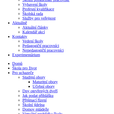
Vybavení školy
Profesní kvalifikace
Školská rada
Služby pro veřejnost
Aktuálně
Aktuální články
Kalendář akcí
Kontakty
Vedení školy
Pedagogičtí pracovníci
Nepedagogičtí pracovníci
Experimentárium
Domů
Škola pro život
Pro uchazeče
Studijní obory
Maturitní obory
Učební obory
Dny otevřených dveří
Jak podat přihlášku
Přijímací řízení
Školní jídelna
Domov mládeže
Virtuální prohlídka školy