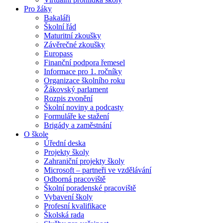
Pro žáky
Bakaláři
Školní řád
Maturitní zkoušky
Závěrečné zkoušky
Europass
Finanční podpora řemesel
Informace pro 1. ročníky
Organizace školního roku
Žákovský parlament
Rozpis zvonění
Školní noviny a podcasty
Formuláře ke stažení
Brigády a zaměstnání
O škole
Úřední deska
Projekty školy
Zahraniční projekty školy
Microsoft – partneři ve vzdělávání
Odborná pracoviště
Školní poradenské pracoviště
Vybavení školy
Profesní kvalifikace
Školská rada