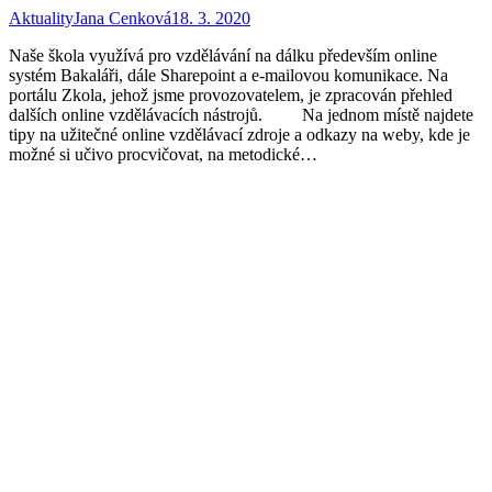
Aktuality
Jana Cenková
18. 3. 2020
Naše škola využívá pro vzdělávání na dálku především online
systém Bakaláři, dále Sharepoint a e-mailovou komunikace. Na
portálu Zkola, jehož jsme provozovatelem, je zpracován přehled
dalších online vzdělávacích nástrojů. Na jednom místě najdete
tipy na užitečné online vzdělávací zdroje a odkazy na weby, kde je
možné si učivo procvičovat, na metodické…