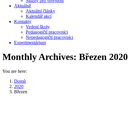
Služby pro veřejnost
Aktuálně
Aktuální články
Kalendář akcí
Kontakty
Vedení školy
Pedagogičtí pracovníci
Nepedagogičtí pracovníci
Experimentárium
Monthly Archives:
Březen 2020
You are here:
Domů
2020
Březen