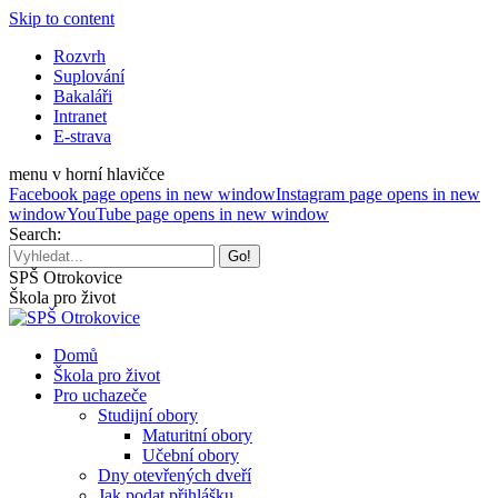
Skip to content
Rozvrh
Suplování
Bakaláři
Intranet
E-strava
menu v horní hlavičce
Facebook page opens in new window
Instagram page opens in new
window
YouTube page opens in new window
Search:
SPŠ Otrokovice
Škola pro život
Domů
Škola pro život
Pro uchazeče
Studijní obory
Maturitní obory
Učební obory
Dny otevřených dveří
Jak podat přihlášku