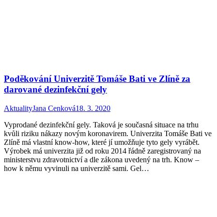
Poděkování Univerzitě Tomáše Bati ve Zlíně za
darované dezinfekční gely
Aktuality
Jana Cenková
18. 3. 2020
Vyprodané dezinfekční gely. Taková je současná situace na trhu
kvůli riziku nákazy novým koronavirem. Univerzita Tomáše Bati ve
Zlíně má vlastní know-how, které jí umožňuje tyto gely vyrábět.
Výrobek má univerzita již od roku 2014 řádně zaregistrovaný na
ministerstvu zdravotnictví a dle zákona uvedený na trh. Know –
how k němu vyvinuli na univerzitě sami. Gel…