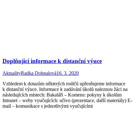
Doplňující informace k distanční výuce
Aktuality
Radka Dohnalová
16. 3. 2020
Vzhledem k dotazům některých rodičů upřesňujeme informace
k distanční výuce. Informace k zadávání úkolů naleznou žáci na
následujících místech: Bakaláři – Komens: pokyny k úkolům
Intranet – weby vyučujících: učivo (prezentace, další materiály) E-
mail – komunikace s jednotlivými vyučujícími