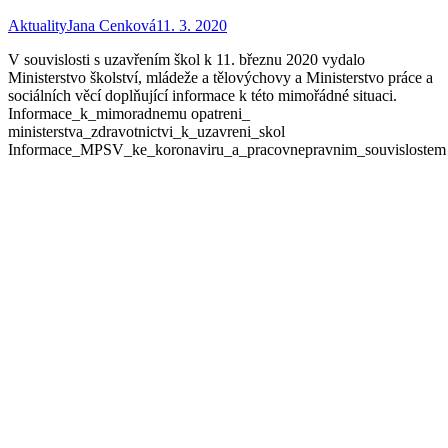
Aktuality
Jana Cenková
11. 3. 2020
V souvislosti s uzavřením škol k 11. březnu 2020 vydalo
Ministerstvo školství, mládeže a tělovýchovy a Ministerstvo práce a
sociálních věcí doplňující informace k této mimořádné situaci.
Informace_k_mimoradnemu opatreni_
ministerstva_zdravotnictvi_k_uzavreni_skol
Informace_MPSV_ke_koronaviru_a_pracovnepravnim_souvislostem