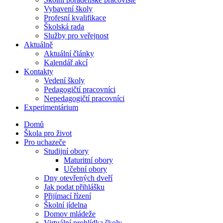
Vybavení školy
Profesní kvalifikace
Školská rada
Služby pro veřejnost
Aktuálně
Aktuální články
Kalendář akcí
Kontakty
Vedení školy
Pedagogičtí pracovníci
Nepedagogičtí pracovníci
Experimentárium
Domů
Škola pro život
Pro uchazeče
Studijní obory
Maturitní obory
Učební obory
Dny otevřených dveří
Jak podat přihlášku
Přijímací řízení
Školní jídelna
Domov mládeže
Virtuální prohlídka školy