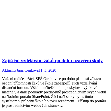
Zajištění vzdělávání žáků po dobu uzavření školy
Aktuality
Jana Cenková
11. 3. 2020
Vážení rodiče a žáci, SPŠ Otrokovice po dobu platnosti zákazu
osobní přítomnosti žáků ve škole zabezpečí jejich vzdělávání
distanční formou. Všichni učitelé budou poskytovat výukové
materiály a další podklady přednostně prostřednictvím svých webů
na školním portálu SharePoint. Žáci naší školy byli s tímto
systémem v průběhu školního roku seznámeni. Přístup do portálu
je prostřednictvím webových stránek…