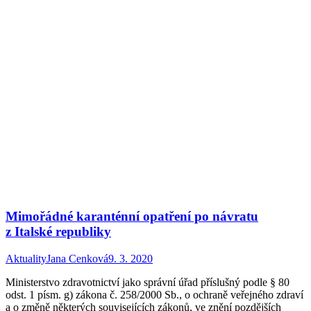
Mimořádné karanténní opatření po návratu
z Italské republiky
Aktuality
Jana Cenková
9. 3. 2020
Ministerstvo zdravotnictví jako správní úřad příslušný podle § 80
odst. 1 písm. g) zákona č. 258/2000 Sb., o ochraně veřejného zdraví
a o změně některých souvisejících zákonů, ve znění pozdějších