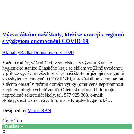
Výzva žákům naší školy, kteří se vracejí z regionů
s výskytem onemocnění COVID-19
Aktuality
Radka Dohnalová
6. 3. 2020
Vážení rodiče, vážení žáci, v souvislosti s výzvou Krajské
hygienické stanice Zlínského kraje se sídlem ve Zlíně uvedenou
v příloze vyzývám všechny žáky naší školy přijíždějící z regionů
s výskytem onemocnění COVID-19, aby zůstali po svém návratu
z těchto oblastí v režimu domácí výuky (omluvená nepřítomnost
z epidemiologických důvodů). O této skutečnosti informujte
neprodleně sekretariát školy, tel. 577 925 303, e-mail:
skola@spsotrokovice.cz. Informace Krajské hygienické…
Designed by
Marco BBN
Go to Top
Translate »
X