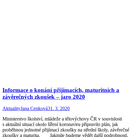
Informace o konání přijímacích, maturitních a
závěrečných zkoušek – jaro 2020
Aktuality
Jana Cenková
31. 3. 2020
Ministerstvo školství, mládeže a tělovýchovy ČR v souvislosti
s aktuální situací okolo šíření koronaviru připravilo plán, jak
proběhnou jednotné přijímací zkoušky na střední školy, závěrečné
zkoušky a maturita. Jakmile budeme vědět další podrobnosti,