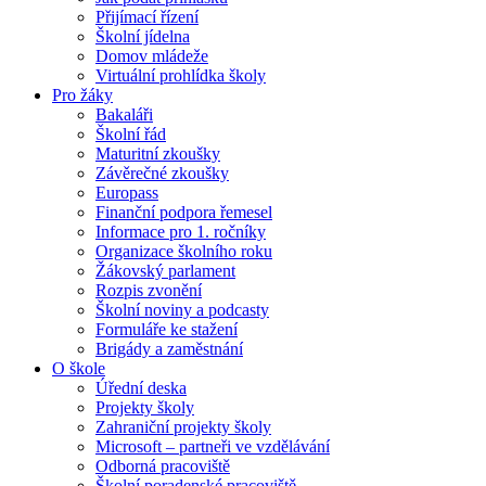
Přijímací řízení
Školní jídelna
Domov mládeže
Virtuální prohlídka školy
Pro žáky
Bakaláři
Školní řád
Maturitní zkoušky
Závěrečné zkoušky
Europass
Finanční podpora řemesel
Informace pro 1. ročníky
Organizace školního roku
Žákovský parlament
Rozpis zvonění
Školní noviny a podcasty
Formuláře ke stažení
Brigády a zaměstnání
O škole
Úřední deska
Projekty školy
Zahraniční projekty školy
Microsoft – partneři ve vzdělávání
Odborná pracoviště
Školní poradenské pracoviště