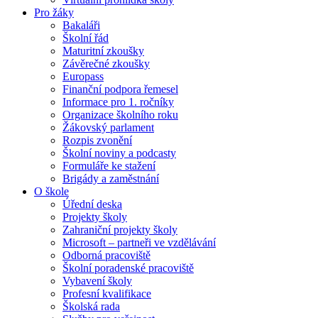
Pro žáky
Bakaláři
Školní řád
Maturitní zkoušky
Závěrečné zkoušky
Europass
Finanční podpora řemesel
Informace pro 1. ročníky
Organizace školního roku
Žákovský parlament
Rozpis zvonění
Školní noviny a podcasty
Formuláře ke stažení
Brigády a zaměstnání
O škole
Úřední deska
Projekty školy
Zahraniční projekty školy
Microsoft – partneři ve vzdělávání
Odborná pracoviště
Školní poradenské pracoviště
Vybavení školy
Profesní kvalifikace
Školská rada