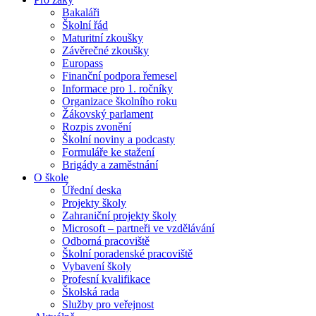
Bakaláři
Školní řád
Maturitní zkoušky
Závěrečné zkoušky
Europass
Finanční podpora řemesel
Informace pro 1. ročníky
Organizace školního roku
Žákovský parlament
Rozpis zvonění
Školní noviny a podcasty
Formuláře ke stažení
Brigády a zaměstnání
O škole
Úřední deska
Projekty školy
Zahraniční projekty školy
Microsoft – partneři ve vzdělávání
Odborná pracoviště
Školní poradenské pracoviště
Vybavení školy
Profesní kvalifikace
Školská rada
Služby pro veřejnost