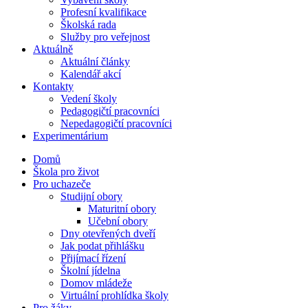
Profesní kvalifikace
Školská rada
Služby pro veřejnost
Aktuálně
Aktuální články
Kalendář akcí
Kontakty
Vedení školy
Pedagogičtí pracovníci
Nepedagogičtí pracovníci
Experimentárium
Domů
Škola pro život
Pro uchazeče
Studijní obory
Maturitní obory
Učební obory
Dny otevřených dveří
Jak podat přihlášku
Přijímací řízení
Školní jídelna
Domov mládeže
Virtuální prohlídka školy
Pro žáky