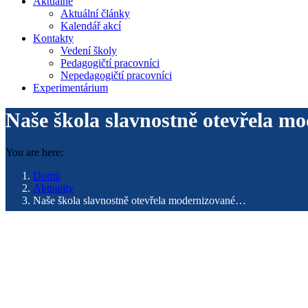
Aktuálně
Aktuální články
Kalendář akcí
Kontakty
Vedení školy
Pedagogičtí pracovníci
Nepedagogičtí pracovníci
Experimentárium
Naše škola slavnostně otevřela m
You are here:
Domů
Aktuality
Naše škola slavnostně otevřela modernizované…