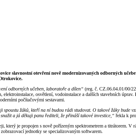
ovice slavnostní otevření nově modernizovaných odborných učeben
Otrokovice.
ení odborných učeben, laboratoře a dílen“
(reg. č. CZ.06.04.01/00/2
elektroinstalace, osvětlení, vodoinstalace a dalších stavebních úprav
oderními počítačovými sestavami.
ji spoustu žáků, kteří na ní budou rádi studovat. O takové žáky bude
ažit a já děkuji panu řediteli, že přináší takové investice,“
řekla k pro
eji, který je propojen s nově pořízeným spektrometrem a titrátorem. V r
ní zobrazovací jednotky se specializovaným softwarem.