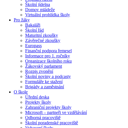
Školní jídelna
Domov mládeže
Virtuální prohlídka školy
Pro žáky
Bakaláři
Školní řád
Maturitní zkoušky
Závěrečné zkoušky
Europass
Finanční podpora řemesel
Informace pro 1. ročníky
Organizace školního roku
Žákovský parlament
Rozpis zvonění
Školní noviny a podcasty
Formuláře ke stažení
Brigády a zaměstnání
O škole
Úřední deska
Projekty školy
Zahraniční projekty školy
Microsoft – partneři ve vzdělávání
Odborná pracoviště
Školní poradenské pracoviště
Vybavení školy