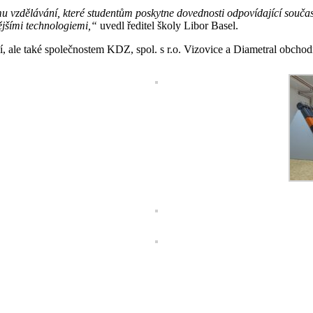
 vzdělávání, které studentům poskytne dovednosti odpovídající souč
nějšími technologiemi,“
uvedl ředitel školy Libor Basel.
 ale také společnostem KDZ, spol. s r.o. Vizovice a Diametral obchodní