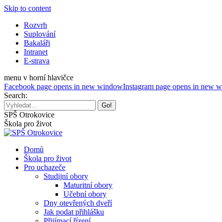
Skip to content
Rozvrh
Suplování
Bakaláři
Intranet
E-strava
menu v horní hlavičce
Facebook page opens in new window
Instagram page opens in new 
Search:
SPŠ Otrokovice
Škola pro život
Domů
Škola pro život
Pro uchazeče
Studijní obory
Maturitní obory
Učební obory
Dny otevřených dveří
Jak podat přihlášku
Přijímací řízení