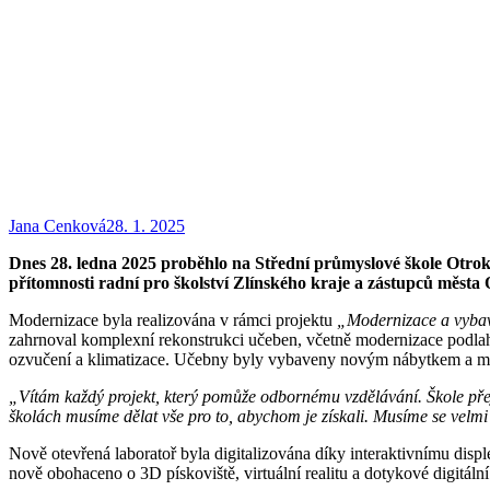
Jana Cenková
28. 1. 2025
Dnes 28. ledna 2025 proběhlo na Střední průmyslové škole Otrok
přítomnosti radní pro školství Zlínského kraje a zástupců města 
Modernizace byla realizována v rámci projektu
„Modernizace a vybav
zahrnoval komplexní rekonstrukci učeben, včetně modernizace podlah, 
ozvučení a klimatizace. Učebny byly vybaveny novým nábytkem a m
„Vítám každý projekt, který pomůže odbornému vzdělávání. Škole pře
školách musíme dělat vše pro to, abychom je získali. Musíme se velmi sn
Nově otevřená laboratoř byla digitalizována díky interaktivnímu displ
nově obohaceno o 3D pískoviště, virtuální realitu a dotykové digitál