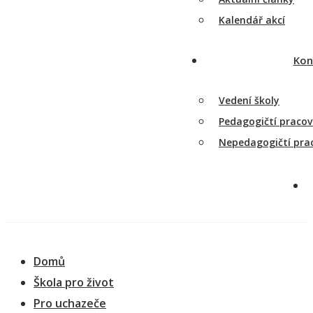
Kalendář akcí
Kon
Vedení školy
Pedagogičtí pracov
Nepedagogičtí prac
Domů
Škola pro život
Pro uchazeče