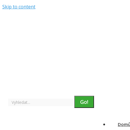
Skip to content
Rozvrh
Suplování
Bakaláři
Intranet
E-strava
menu v horní hlavičce
Facebook page opens in new window
Instagram
page opens in new window
YouTube page opens
in new window
Search:
Dom