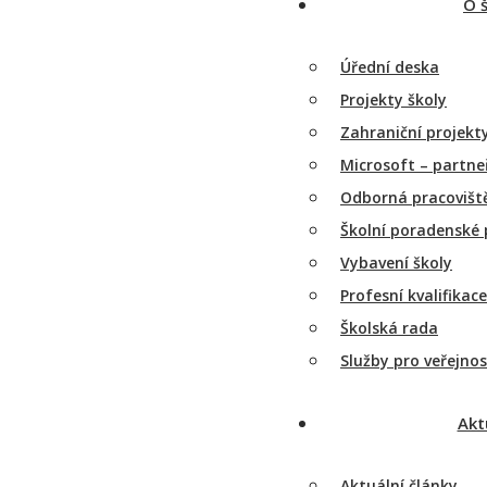
O 
Úřední deska
Projekty školy
Zahraniční projekt
Microsoft – partneř
Odborná pracovišt
Školní poradenské 
Vybavení školy
Profesní kvalifikace
Školská rada
Služby pro veřejnos
Akt
Aktuální články