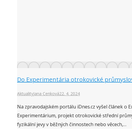
Do Experimentária otrokovické průmyslovk
Aktuality
Jana Cenková
22. 4. 2024
Na zpravodajském portálu iDnes.cz vyšel článek o 
Experimentárium, projekt otrokovické střední průmys
fyzikální jevy v běžných činnostech nebo věcech,…