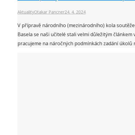
Aktuality
Otakar Pancner
24. 4. 2024
V přípravě národního (mezinárodního) kola soutěže
Basela se naši učitelé stali velmi důležitým článke
pracujeme na náročných podmínkách zadání úkolů na