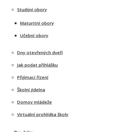
Studijní obory
Maturitní obory
Učební obory
Dny otevřených dveří
Jak podat přihlášku
Přijímací řízení
Školní jídelna
Domov mládeže
Virtuální prohlídka školy