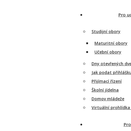
Pro u
Studijní obory
Maturitní obory
Učební obory
Dny otevřených dve
Jak podat přihlášk
Přijímací řízení
Školní jídelna
Domov mládeže
Virtuální prohlídka
Pro