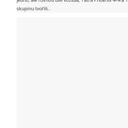
jedno, ale rovnou dvě vozidla, Tatra Phoenix 4×4 a 
skupinu tvořili…